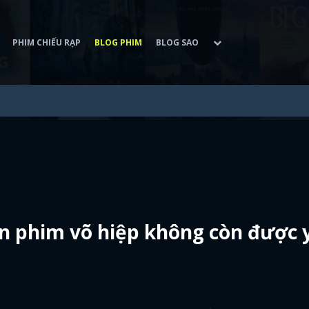
PHIM CHIẾU RẠP
BLOG PHIM
BLOG SAO
n phim võ hiệp không còn được 