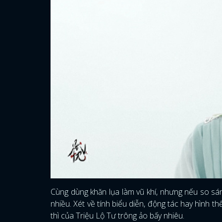
Cùng dùng khăn lụa làm vũ khí, nhưng nếu so sánh
nhiều. Xét về tính biểu diễn, động tác hay hình t
thì của Triệu Lộ Tư trông ảo bấy nhiêu.