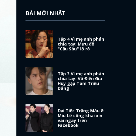
BÀI MỚI NHẤT
Tập 4 Vì mẹ anh phán
chia tay: Mưu đồ
"Cậu Sáu" lộ rõ
Tập 3 Vì mẹ anh phán
chia tay: Võ Điền Gia
Huy gặp Tam Triều
Dâng
Đại Tiệc Trăng Máu 8:
Miu Lê công khai xin
vai ngay trên
Facebook