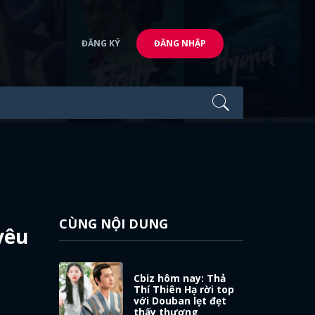
ĐĂNG KÝ
ĐĂNG NHẬP
CÙNG NỘI DUNG
yêu
Cbiz hôm nay: Thả
Thí Thiên Hạ rời top
với Douban lẹt đẹt
thấy thương