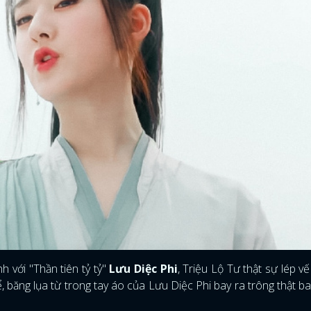
 với "Thần tiên tỷ tỷ"
Lưu Diệc Phi
, Triệu Lộ Tư thật sự lép vế
ĐĂNG NHẬP
hể, băng lụa từ trong tay áo của Lưu Diệc Phi bay ra trông thật b