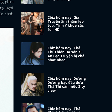
ng phim
ợng ngọt
các cảnh
Cbiz hôm nay: Gia
Truyền âm thầm leo
top; Tịnh Y khoe sắc
full HD
Cbiz hôm nay: Thả
Thí Thiên Hạ sân si;
An Lạc Truyện bị chê
nhạt nhẽo
Cbiz hôm nay: Dương
Dương bạc đầu đưa
Thả Thí cán mốc 3 tỷ
view
Cbiz hôm nay: Thả