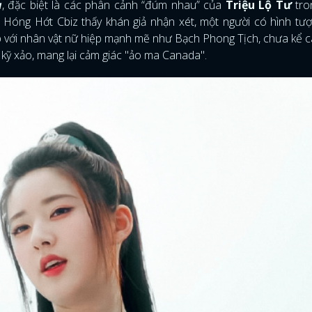
ạ
, đặc biệt là các phân cảnh “đúm nhau” của
Triệu Lộ Tư
tro
 Hóng Hớt Cbiz thấy khán giả nhận xét, một người có hình tư
ợp với nhân vật nữ hiệp mạnh mẽ như Bạch Phong Tịch, chưa kể 
kỹ xảo, mang lại cảm giác "ảo ma Canada".