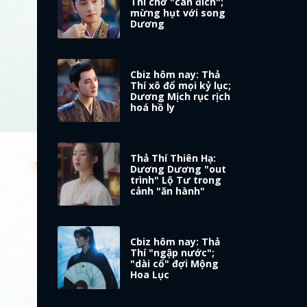
Thí chờ "cán đích";
mừng hụt với song
Dương
Cbiz hôm nay: Thả
Thí xô đổ mọi kỷ lục;
Dương Mịch rục rịch
hoá hồ ly
Thả Thí Thiên Hạ:
Dương Dương "out
trình" Lộ Tư trong
cảnh "ăn hành"
Cbiz hôm nay: Thả
Thí "ngập nước";
"dài cổ" đợi Mộng
Hoa Lục