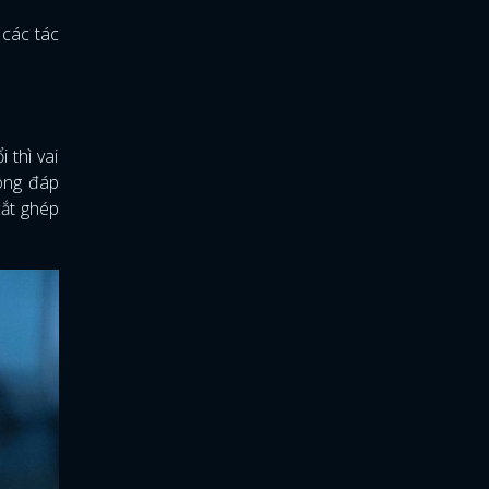
 các tác
 thì vai
hông đáp
cắt ghép