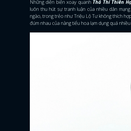
Những diễn biến xoay quanh
Thả Thí Thiên H
luôn thu hút sự tranh luận của nhiều dân mạng.
ngào, trong trẻo như Triệu Lộ Tư không thích h
đúm nhau của nàng tiểu hoa lạm dụng quá nhiều 