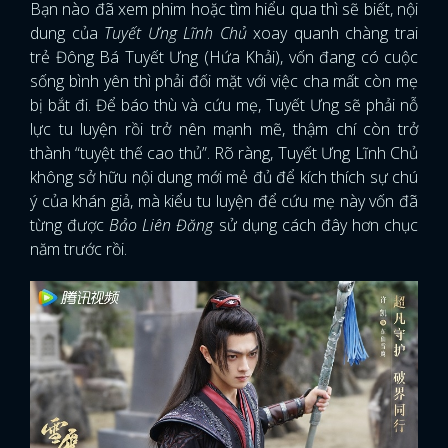
Bạn nào đã xem phim hoặc tìm hiểu qua thì sẽ biết, nội
dung của
Tuyết Ưng Lĩnh Chủ
xoay quanh chàng trai
trẻ Đông Bá Tuyết Ưng (Hứa Khải), vốn đang có cuộc
sống bình yên thì phải đối mặt với việc cha mất còn mẹ
bị bắt đi. Để báo thù và cứu mẹ, Tuyết Ưng sẽ phải nỗ
lực tu luyện rồi trở nên mạnh mẽ, thậm chí còn trở
thành “tuyệt thế cao thủ”. Rõ ràng, Tuyết Ưng Lĩnh Chủ
không sở hữu nội dung mới mẻ đủ để kích thích sự chú
ý của khán giả, mà kiểu tu luyện để cứu mẹ này vốn đã
từng được
Bảo Liên Đăng
sử dụng cách đây hơn chục
năm trước rồi.