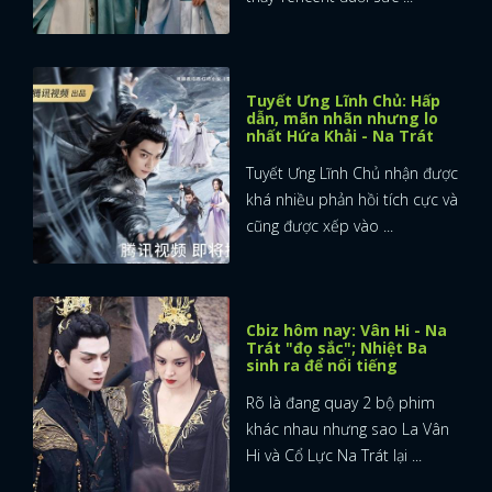
Tuyết Ưng Lĩnh Chủ: Hấp
dẫn, mãn nhãn nhưng lo
nhất Hứa Khải - Na Trát
Tuyết Ưng Lĩnh Chủ nhận được
khá nhiều phản hồi tích cực và
cũng được xếp vào ...
Cbiz hôm nay: Vân Hi - Na
Trát "đọ sắc"; Nhiệt Ba
sinh ra để nổi tiếng
Rõ là đang quay 2 bộ phim
khác nhau nhưng sao La Vân
Hi và Cổ Lực Na Trát lại ...