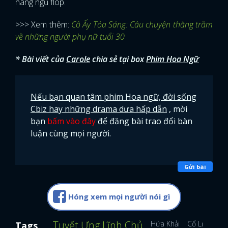
hàng ngũ flop.
>>> Xem thêm:
Cô Ấy Tỏa Sáng: Câu chuyện thăng trầm
về những người phụ nữ tuổi 30
* Bài viết của
Carole
chia sẻ tại box
Phim Hoa Ngữ
Nếu bạn quan tâm phim Hoa ngữ, đời sống
Cbiz hay những drama dưa hấp dẫn
, mời
bạn
bấm vào đây
để đăng bài trao đổi bàn
luận cùng mọi người.
Gửi bài
Hóng xem mọi người nói gì
Tuyết Ưng Lĩnh Chủ
Hứa Khải
Cổ Lực Na T
Tags