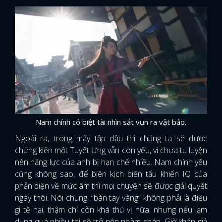
Nam chính có biệt tài nhìn sắt vụn ra vật bảo.
Ngoài ra, trong mấy tập đầu thì chúng ta sẽ được
chứng kiến một Tuyết Ưng vẫn còn yếu, vì chưa tu luyện
nên năng lực của anh bị hạn chế nhiều. Nam chính yếu
cũng không sao, để biên kịch biến tấu khiến IQ của
phản diện về mức âm thì mọi chuyện sẽ được giải quyết
ngay thôi. Nói chung, “bàn tay vàng” không phải là điều
gì tệ hại, thậm chí còn khá thú vị nữa, nhưng nếu lạm
dụng quá nhiều thì sẽ trở nên nhàm chán. Giờ khán giả