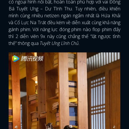
có ngoại hình nổi bật, hoàn toàn phù hợp với vai Đông
Bá Tuyết Ưng – Dư Tĩnh Thu. Tuy nhiên, điều khiến
mình cùng nhiều netizen ngán ngẩm nhất là Hứa Khải
và Cổ Lực Na Trát đều kém về diễn xuất cùng khả năng
gánh phim. Với năng lực đóng phim nào flop phim đấy
thì 2 diễn viên 9x này cũng chẳng thể “lật ngược tình
thế” thông qua
Tuyết Ưng Lĩnh Chủ.