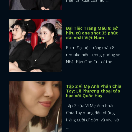
màn tái xuất của lão ...
Đại Tiệc Trăng Máu 8: Sở
hữu cú one shot 35 phút
dài nhất Việt Nam
Phim Đại tiệc trăng máu 8
remake hiện tượng phòng vé
Nhật Bản One Cut of the ...
Tập 2 Vì Mẹ Anh Phán Chia
Tay: Lê Phương thoại táo
bạo với Quốc Huy
Tập 2 của Vì Mẹ Anh Phán
Chia Tay mang đến những
tràng cười dí dỏm và viral với
...