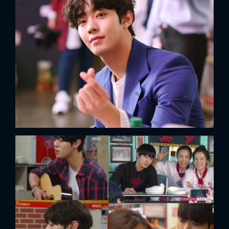
x
ĐĂNG NHẬP