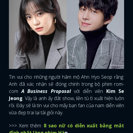
Tin vui cho những người hâm mộ Ahn Hyo Seop rằng:
Anh đã xác nhận sẽ đóng chính trong bộ phim rom-
com
A Business Proposal
với diễn viên
Kim Se
Jeong
. Vậy là anh ấy đắt show, liền tù tì xuất hiện luôn
rồi. Đây sẽ là tin vui cho mấy bạn fan của nam diễn viên
vừa đẹp trai lại tài giỏi này.
>>> Xem thêm:
8 sao nữ có diễn xuất bằng mắt
đỉnh nhất làng phim Hà
n