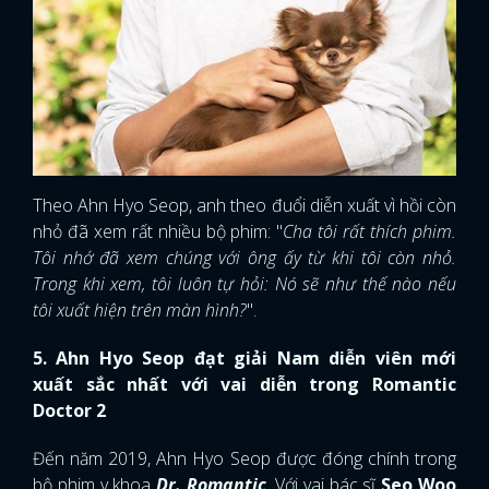
Theo Ahn Hyo Seop, anh theo đuổi diễn xuất vì hồi còn
nhỏ đã xem rất nhiều bộ phim: "
Cha tôi rất thích phim.
Tôi nhớ đã xem chúng với ông ấy từ khi tôi còn nhỏ.
Trong khi xem, tôi luôn tự hỏi: Nó sẽ như thế nào nếu
tôi xuất hiện trên màn hình?
".
5. Ahn Hyo Seop đạt giải Nam diễn viên mới
xuất sắc nhất với vai diễn trong Romantic
Doctor 2
Đến năm 2019, Ahn Hyo Seop được đóng chính trong
bộ phim y khoa
Dr. Romantic
. Với vai bác sĩ
Seo Woo