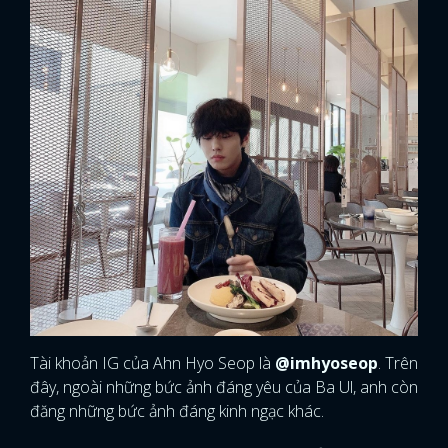
Tài khoản IG của Ahn Hyo Seop là
@imhyoseop
. Trên
đây, ngoài những bức ảnh đáng yêu của Ba Ul, anh còn
đăng những bức ảnh đáng kinh ngạc khác.