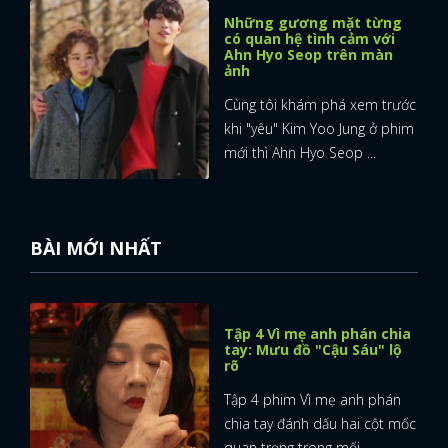
Những gương mặt từng
có quan hệ tình cảm với
Ahn Hyo Seop trên màn
ảnh
Cùng tôi khám phá xem trước
khi "yêu" Kim Yoo Jung ở phim
mới thì Ahn Hyo Seop ...
BÀI MỚI NHẤT
Tập 4 Vì mẹ anh phán chia
tay: Mưu đồ "Cậu Sáu" lộ
rõ
Tập 4 phim Vì mẹ anh phán
chia tay đánh dấu hai cột mốc
quan trọng trong mối ...