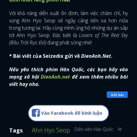
Với khả năng diễn xuất ổn định, làm việc chăm chỉ, hy
vọng Ahn Hyo Seop sẽ ngày càng tiến xa hơn nữa
trong tương lai. Hãy cùng mình ủng hộ những dự án sắp
tới Ahn Hyo Seop. Đặc biệt là
Lovers of The Red Sky
(Bầu Trời Rực Đỏ)
đang phát sóng nhé!
* Bài viết của Seizedix gửi về
DienAnh.Net
.
Nếu yêu thích phim Hàn Quốc, các bạn hãy vào
mạng xã hội
DienAnh.net
để xem thêm nhiều bài
viết hay nha.
Gửi bài
Vào Facebook để bình luận
Ahn Hyo Seop
Diễn viên Hàn Quốc
Ahn Hyo 
Tags