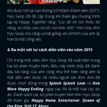
Khi được hỏi tại sao không trở thành thành viên GOT7,
Hyo Seop đã đề cập trong khi tham gia chương trình
tạp kỹ
Happy Together
rằng: "
Lúc đó tôi hơi thiếu tài
năng, và chiều cao của tôi hơi khác biệt
." Hơn nữa, Ahn
Hyo Seop cho rằng ca hát giống với sở thích của anh ấy
hơn là một công việc.
4. Ra mắt với tư cách diễn viên vào năm 2015
Chỉ trong một năm, Ahn Hyo Seop đã xuất hiện trong
hai bộ phim truyền hình, điều này mình thấy đã đánh
dấu tài năng của anh cũng như thể hiện rằng anh là
một diễn viên được rất nhiều người săn đón. Anh đã
được chọn đóng trong
Splash Splash Love
và
One
More Happy Ending
, ngay sau đó là một loạt các dự
án. Danh sách các bộ phim truyền hình Ahn Hyo Seop
đã tham gia:
Happy Home
,
Entertainer
,
Queen of
the Ring
,
Still 17
,
Abyss
, …