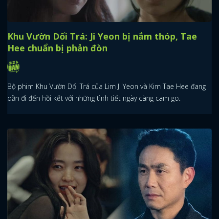
Khu Vườn Dối Trá: Ji Yeon bị nắm thóp, Tae
Hee chuẩn bị phản đòn
Bộ phim Khu Vườn Dối Trá của Lim Ji Yeon và Kim Tae Hee đang
dần đi đến hồi kết với những tình tiết ngày càng cam go.