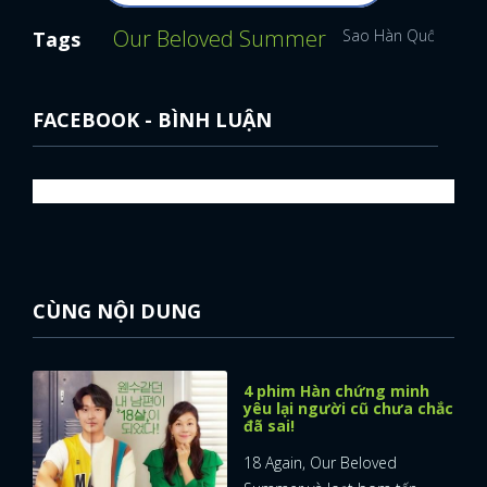
Our Beloved Summer
Sao Hàn Quốc
Kim
Tags
FACEBOOK - BÌNH LUẬN
CÙNG NỘI DUNG
4 phim Hàn chứng minh
yêu lại người cũ chưa chắc
đã sai!
x
ĐĂNG NHẬP
18 Again, Our Beloved