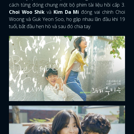
cách từng đóng chung một bộ phim tài liệu hồi cấp 3.
Choi Woo Shik
và
Kim Da Mi
đóng vai chính Choi
Woong và Guk Yeon Soo, họ gặp nhau lần đầu khi 19
tuổi, bắt đầu hẹn hò và sau đó chia tay.