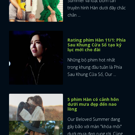
Summer và loạt bom tấn
truyền hình Hàn dưới đây chắc
FACEBOOK
GOOGLE
chắn ...
Rating phim Hàn 11/1: Phía
Sau Khung Cửa Sổ tạo kỷ
lục mới cho đài
Những bộ phim hot nhất
trong khung đầu tuần là Phía
Sau Khung Cửa Sổ, Our ...
5 phim Hàn có cảnh hôn
dưới mưa đẹp đến nao
lòng
Our Beloved Summer đang
gây bão với màn "khóa môi"
dưới mưa đẹp rụng rời. Cùng