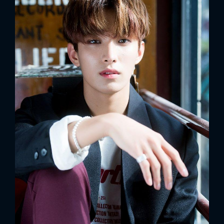
FACEBOOK
GOOGLE