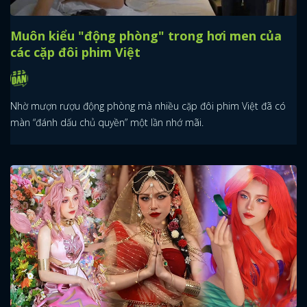
Muôn kiểu "động phòng" trong hơi men của
các cặp đôi phim Việt
Nhờ mượn rượu động phòng mà nhiều cặp đôi phim Việt đã có
màn “đánh dấu chủ quyền” một lần nhớ mãi.