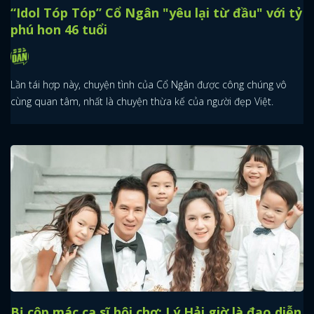
“Idol Tóp Tóp” Cổ Ngân "yêu lại từ đầu" với tỷ
phú hon 46 tuổi
Lần tái hợp này, chuyện tình của Cổ Ngân được công chúng vô
cùng quan tâm, nhất là chuyện thừa kế của người đẹp Việt.
Bị cộp mác ca sĩ hội chợ: Lý Hải giờ là đạo diễn