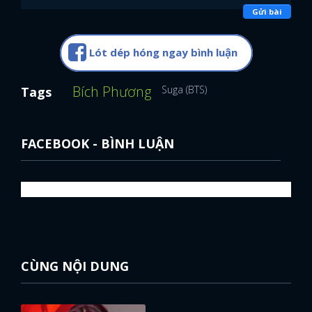
Gửi bài
Lót dép hóng ngay bình luận
Bích Phương
Suga (BTS)
Tags
FACEBOOK - BÌNH LUẬN
CÙNG NỘI DUNG