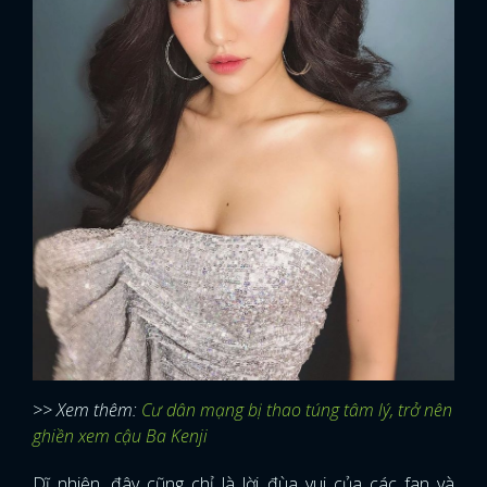
>> Xem thêm:
Cư dân mạng bị thao túng tâm lý, trở nên
ghiền xem cậu Ba Kenji
Dĩ nhiên, đây cũng chỉ là lời đùa vui của các fan và