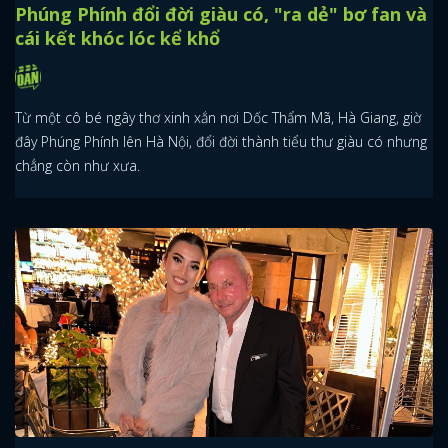
Phúng Phính đổi đời giàu có, "ra dẻ" bơ fan và
cái kết khóc lóc kể khổ
Từ một cô bé ngây thơ xinh xắn nơi Dốc Thẩm Mã, Hà Giang, giờ
đây Phúng Phính lên Hà Nội, đổi đời thành tiểu thư giàu có nhưng
chẳng còn như xưa.