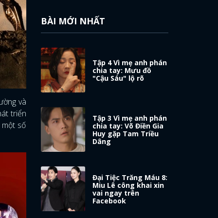
BÀI MỚI NHẤT
Tập 4 Vì mẹ anh phán
chia tay: Mưu đồ
"Cậu Sáu" lộ rõ
rường và
át triển
Tập 3 Vì mẹ anh phán
n một số
chia tay: Võ Điền Gia
Huy gặp Tam Triều
Dâng
Đại Tiệc Trăng Máu 8:
Miu Lê công khai xin
vai ngay trên
Facebook