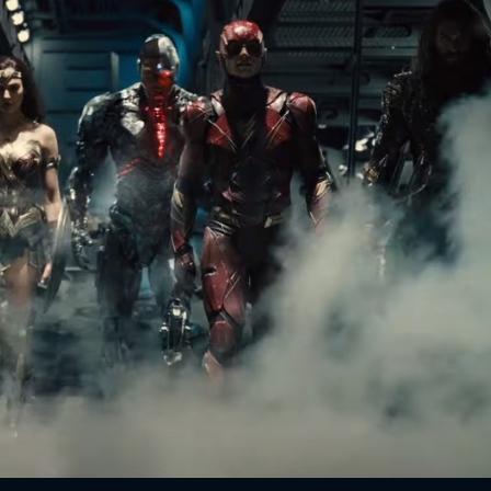
FACEBOOK
GOOGLE