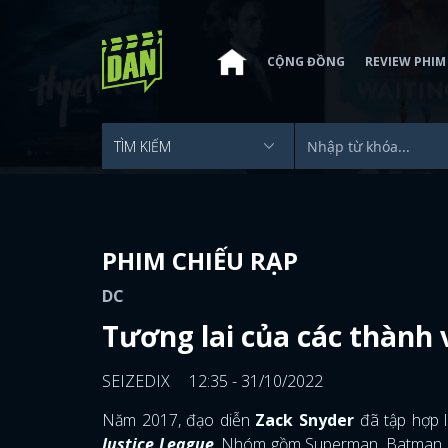
CỘNG ĐỒNG
REVIEW PHIM
PHIM CHIẾU RẠP
DC
Tương lai của các thành 
SEIZEDIX
12:35 - 31/10/2022
Năm 2017, đạo diễn
Zack Snyder
đã tập hợp l
Justice League
. Nhóm gồm Superman, Batman, 