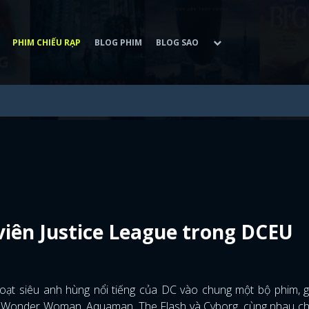
PHIM CHIẾU RẠP
BLOG PHIM
BLOG SAO
viên Justice League trong DCEU
oạt siêu anh hùng nổi tiếng của DC vào chung một bộ phim, gọ
Wonder Woman, Aquaman, The Flash và Cyborg, cùng nhau ch