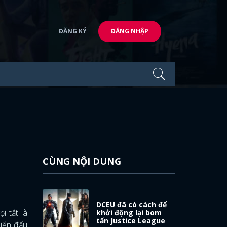
ĐĂNG KÝ
ĐĂNG NHẬP
CÙNG NỘI DUNG
DCEU đã có cách để
i tắt là
khởi động lại bom
tấn Justice League
iến đấu