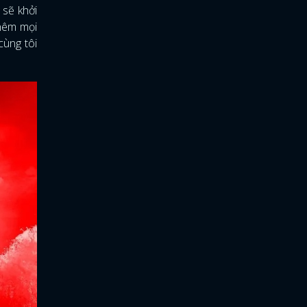
 sẽ khởi
hêm mọi
cùng tôi