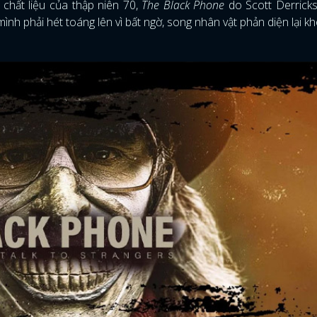
chất liệu của thập niên 70,
The Black Phone
do Scott Derrick
h phải hét toáng lên vì bất ngờ, song nhân vật phản diện lại k