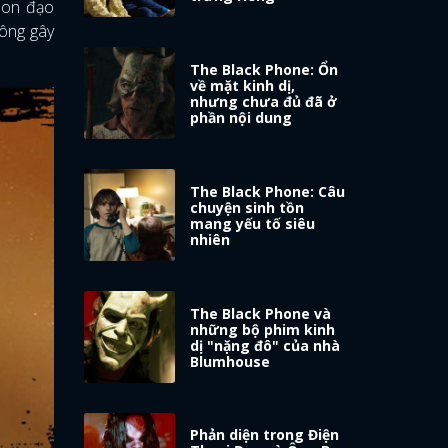
son đạo
hông gây
The Black Phone: Ổn
về mặt kinh dị,
nhưng chưa đủ đã ở
phần nội dung
The Black Phone: Câu
chuyện sinh tồn
mang yếu tố siêu
nhiên
The Black Phone và
những bộ phim kinh
dị "nặng đô" của nhà
Blumhouse
Phản diện trong Điện