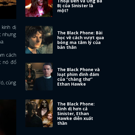
Thoại Đen và Ông Ba
Bị của Sinister là
một?
 kinh dị
The Black Phone: Bài
ất nhưng
học về cách vượt qua
ha.
bóng ma tâm lý của
bản thân
hầm cách
ợt nó đổ
The Black Phone và
loạt phim đình đám
của “chàng thơ”
đó, cùng
Ethan Hawke
The Black Phone:
Kinh dị hơn cả
Sinister, Ethan
Hawke diễn xuất
thần