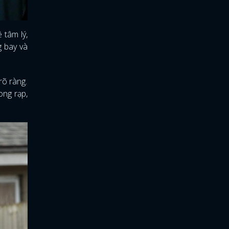
 tâm lý,
g bay và
rõ ràng.
ong rạp,