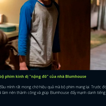
bộ phim kinh dị "nặng đô" của nhà Blumhouse
đầu mình rất mong chờ hiệu quả mà bộ phim mang lại. Trước 
ĐĂNG NHẬP
 làm nên thành công và giúp Blumhouse đẩy mạnh danh tiếng t