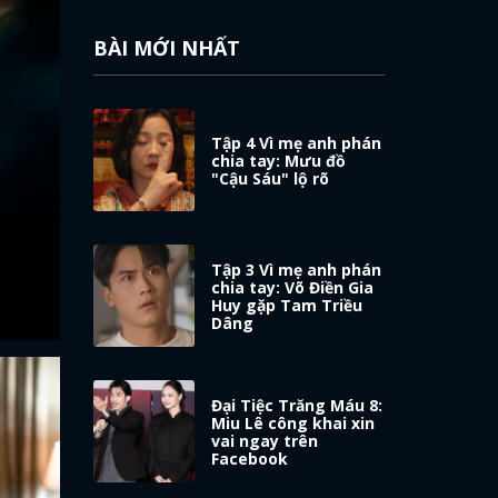
BÀI MỚI NHẤT
Tập 4 Vì mẹ anh phán
chia tay: Mưu đồ
"Cậu Sáu" lộ rõ
Tập 3 Vì mẹ anh phán
chia tay: Võ Điền Gia
Huy gặp Tam Triều
Dâng
Đại Tiệc Trăng Máu 8:
Miu Lê công khai xin
vai ngay trên
Facebook