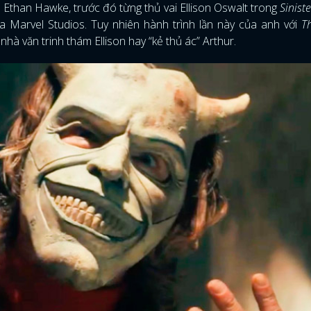
p Ethan Hawke, trước đó từng thủ vai Ellison Oswalt trong
Sinist
a Marvel Studios. Tuy nhiên hành trình lần này của anh với
T
FACEBOOK
GOOGLE
nhà văn trinh thám Ellison hay “kẻ thủ ác” Arthur.