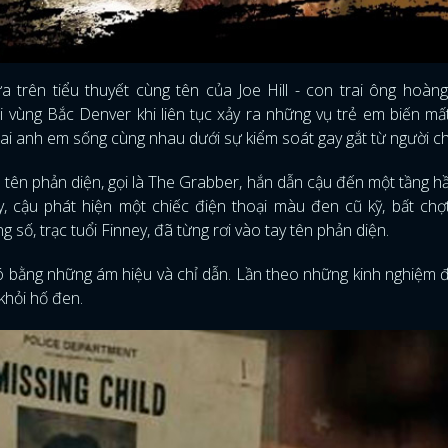
 trên tiểu thuyết cùng tên của Joe Hill - con trai ông hoàng
i vùng Bắc Denver khi liên tục xảy ra những vụ trẻ em biến m
hai anh em sống cùng nhau dưới sự kiểm soát gay gắt từ người c
 tên phản diện, gọi là The Grabber, hắn dẫn cậu đến một tầng 
, cậu phát hiện một chiếc điện thoại màu đen cũ kỹ, bất ch
số, trạc tuổi Finney, đã từng rơi vào tay tên phản diện.
đó bằng những ám hiệu và chỉ dẫn. Lần theo những kinh nghiệm 
khỏi hố đen.