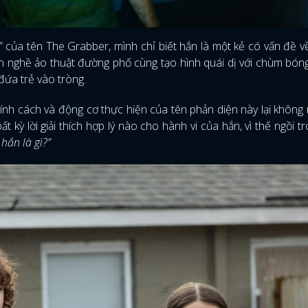
 của tên The Grabber, mình chỉ biết hắn là một kẻ có vấn đề về
n nghề ảo thuật đường phố cùng tạo hình quái dị với chùm bón
đứa trẻ vào tròng.
nh cách và động cơ thực hiện của tên phản diện này lại không 
t kỳ lời giải thích hợp lý nào cho hành vi của hắn, vì thế ngồi tr
hắn là gì?”