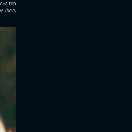
er
và tên
he Black