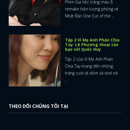
Phim Đại tiệc trăng máu 8
remake hiện tượng phòng vé
Nhật Bản One Cut of the ...
Tập 2 Vì Mẹ Anh Phán Chia
Tay: Lê Phương thoại táo
bạo với Quốc Huy
Tập 2 của Vì Mẹ Anh Phán
Chia Tay mang đến những
tràng cười dí dỏm và viral với
...
THEO DÕI CHÚNG TÔI TẠI