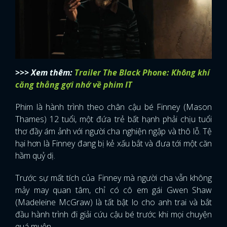
>>> Xem thêm:
Trailer The Black Phone: Không khí
căng thẳng gợi nhớ về phim IT
Phim là hành trình theo chân cậu bé Finney (Mason
Thames) 12 tuổi, một đứa trẻ bất hạnh phải chịu tuổi
thơ đầy ám ảnh với người cha nghiện ngập và thô lỗ. Tệ
hại hơn là Finney đang bị kẻ xấu bắt và đưa tới một căn
hầm quỷ dị.
Trước sự mất tích của Finney mà người cha vẫn không
mảy may quan tâm, chỉ có cô em gái Gwen Shaw
(Madeleine McGraw) là tất bật lo cho anh trai và bắt
đầu hành trình đi giải cứu cậu bé trước khi mọi chuyện
quá muộn.