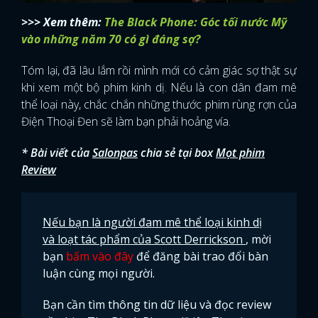
>>> Xem thêm:
The Black Phone: Góc tối nước Mỹ
vào những năm 70 có gì đáng sợ?
Tóm lại, đã lâu lắm rồi mình mới có cảm giác sợ thật sự
khi xem một bộ phim kinh dị. Nếu là con dân đam mê
thể loại này, chắc chắn những thước phim rùng rợn của
Điện Thoại Đen sẽ làm bạn phải hoảng vía.
* Bài viết của
Salonpas
chia sẻ tại box
Mọt phim
Review
Nếu bạn là người đam mê thể loại kinh dị
và loạt tác phẩm của Scott Derrickson
, mời
bạn
bấm vào đây
để đăng bài trao đổi bàn
luận cùng mọi người.
x
ĐĂNG NHẬP
Bạn cần tìm thông tin dữ liệu và đọc review