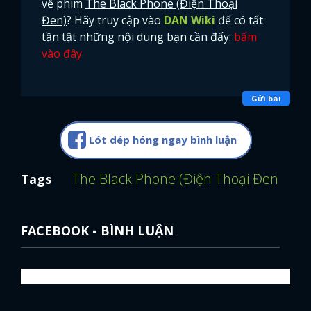
về phim
The Black Phone (Điện Thoại
Đen)
? Hãy truy cập vào
DAN Wiki
để có tất
FACEBOOK
GOOGLE
tần tật những nội dung bạn cần đấy:
bấm
vào đây
Gửi bài
Lót dép hóng ngay bình luận
The Black Phone (Điện Thoại Đen)
Com
Tags
FACEBOOK - BÌNH LUẬN