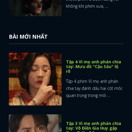
không khí phim xưa, ...
BÀI MỚI NHẤT
Tập 4 Vì mẹ anh phán chia
tay: Mưu đồ "Cậu Sáu" lộ
rõ
Tập 4 phim Vì mẹ anh phán
chia tay đánh dấu hai cột mốc
quan trọng trong mối ...
Tập 3 Vì mẹ anh phán chia
tay: Võ Điền Gia Huy gặp