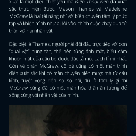
xuất là một điều thiết yếu mà
Điện Thoại Đen
đã xuất
sắc thực hiện được. Mason Thames và Madeleine
McGraw là hai tài năng nhí với biến chuyển tâm lý phức
tạp và khiến mình như bị lôi vào chính cuộc chạy đua tử
thần với hai nhân vật.
Đặc biệt là Thames, người phải đối đầu trực tiếp với con
“quái vật” hung tàn, thế nên từng ánh mắt, biểu cảm
khuôn mặt của cậu bé được đặc tả một cách tỉ mĩ nhất.
Còn về phần McGraw, cô bé cũng có một màn trình
diễn xuất sắc khi có màn chuyển biến mượt mà từ cáu
kỉnh, tuyệt vọng đến sợ sợ hãi, dù là tâm lý gì thì
McGraw cũng đã có một màn hóa thân ấn tượng để
sống cùng với nhân vật của mình.