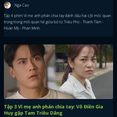
Nga Cao
Tập 4 phim Vì mẹ anh phán chia tay đánh dấu hai cột mốc quan
trọng trong mối quan hệ giữa bộ tứ Triệu Phú - Thanh Tâm -
Hoàn Mỹ - Phan Minh.
Tập 3 Vì mẹ anh phán chia tay: Võ Điền Gia
Huy gặp Tam Triều Dâng