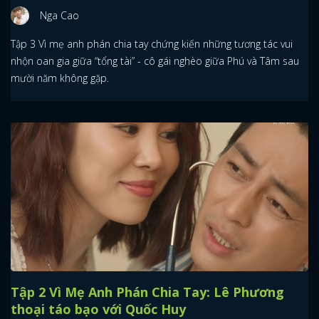
Nga Cao
Tập 3 Vì mẹ anh phán chia tay chứng kiến những tương tác vui
nhộn oan gia giữa “tổng tài” - cô gái nghèo giữa Phú và Tâm sau
mười năm không gặp.
Tập 2 Vì Mẹ Anh Phán Chia Tay: Lê Phương
thoại táo bạo với Quốc Huy