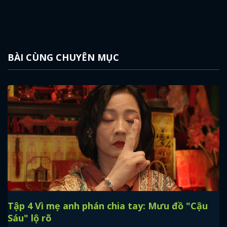
BÀI CÙNG CHUYÊN MỤC
Tập 4 Vì mẹ anh phán chia tay: Mưu đồ "Cậu
Sáu" lộ rõ