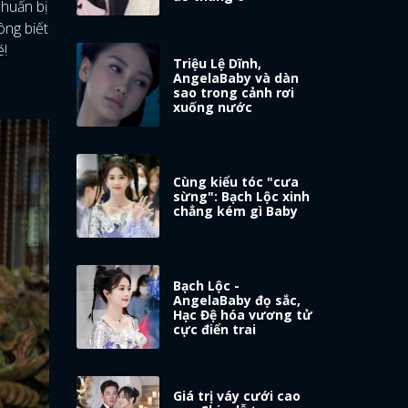
chuẩn bị
ông biết
é!
Triệu Lệ Dĩnh,
AngelaBaby và dàn
sao trong cảnh rơi
xuống nước
Cùng kiểu tóc "cưa
sừng": Bạch Lộc xinh
chẳng kém gì Baby
Bạch Lộc -
AngelaBaby đọ sắc,
Hạc Đệ hóa vương tử
cực điển trai
Giá trị váy cưới cao