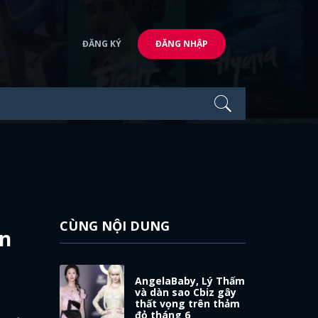
ĐĂNG KÝ
ĐĂNG NHẬP
CÙNG NỘI DUNG
àn
AngelaBaby, Lý Thấm
và dàn sao Cbiz gây
thất vọng trên thảm
đỏ tháng 6