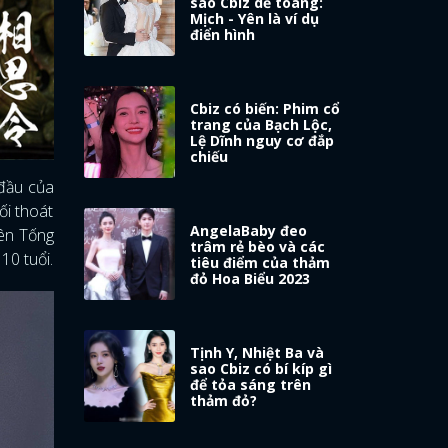
sao Cbiz dễ toang:
Mịch - Yên là ví dụ
điển hình
Cbiz có biến: Phim cổ
trang của Bạch Lộc,
Lệ Dĩnh nguy cơ đắp
chiếu
 đầu của
ối thoát
AngelaBaby đeo
bên Tống
trâm rẻ bèo và các
10 tuổi.
tiêu điểm của thảm
đỏ Hoa Biểu 2023
Tịnh Y, Nhiệt Ba và
sao Cbiz có bí kíp gì
để tỏa sáng trên
thảm đỏ?