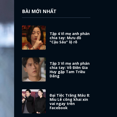
BÀI MỚI NHẤT
Tập 4 Vì mẹ anh phán
chia tay: Mưu đồ
"Cậu Sáu" lộ rõ
Tập 3 Vì mẹ anh phán
chia tay: Võ Điền Gia
Huy gặp Tam Triều
Dâng
Đại Tiệc Trăng Máu 8:
Miu Lê công khai xin
vai ngay trên
Facebook