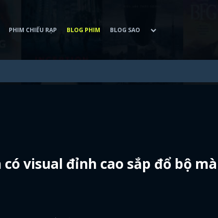
PHIM CHIẾU RẠP
BLOG PHIM
BLOG SAO
h có visual đỉnh cao sắp đổ bộ m