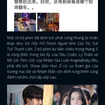
Một số bộ phim đã định lịch phát sóng nhưng bị hoãn
khác như:
Xin Hãy Trở Thành Người Nhà Của Tôi, Tuế
Tuế Thanh Liên
. 2 bộ phim dự kiến chiếu trong tháng 5
là
Vùng Biển Trong Mơ Ấy
của Tiêu Chiến, Lý Thấm và
Mộ Sắc Tâm Ước
của Nhậm Gia Luân AngelaBaby đều
phải dời lịch. Show
Đào Hoa Ổ
có sự tham gia của
Vương Hạc Đệ và Nhậm Mẫn vốn định tung thính cũng
đành rút êm, chờ sắp xếp sau.