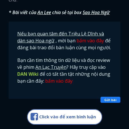
* Bài viết của
An Lee
chia sẻ tại box
Sao Hoa Ngữ
Nếu bạn quan tâm đến Triệu Lệ Dĩnh và
dàn sao Hoa ngữ
, mời bạn
bấm vào đây
để
đăng bài trao đổi bàn luận cùng mọi người.
Bạn cần tìm thông tin dữ liệu và đọc review
về phim
An Lạc Truyện
? Hãy truy cập vào
DAN Wiki
để có tất tần tật những nội dung
bạn cần đấy:
bấm vào đây
Gửi bài
Click vào để xem bình luận