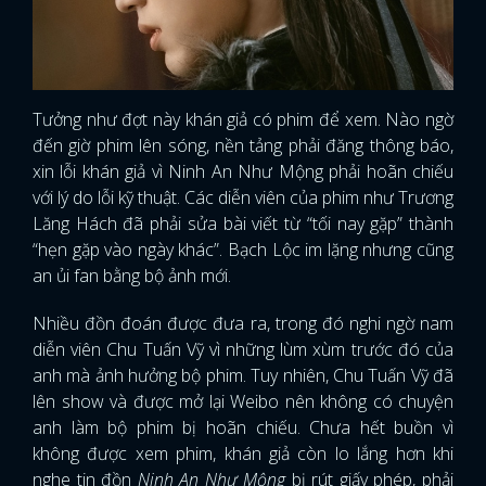
Tưởng như đợt này khán giả có phim để xem. Nào ngờ
đến giờ phim lên sóng, nền tảng phải đăng thông báo,
xin lỗi khán giả vì Ninh An Như Mộng phải hoãn chiếu
với lý do lỗi kỹ thuật. Các diễn viên của phim như Trương
Lăng Hách đã phải sửa bài viết từ “tối nay gặp” thành
“hẹn gặp vào ngày khác”. Bạch Lộc im lặng nhưng cũng
an ủi fan bằng bộ ảnh mới.
Nhiều đồn đoán được đưa ra, trong đó nghi ngờ nam
diễn viên Chu Tuấn Vỹ vì những lùm xùm trước đó của
anh mà ảnh hưởng bộ phim. Tuy nhiên, Chu Tuấn Vỹ đã
lên show và được mở lại Weibo nên không có chuyện
anh làm bộ phim bị hoãn chiếu. Chưa hết buồn vì
không được xem phim, khán giả còn lo lắng hơn khi
nghe tin đồn
Ninh An Như Mộng
bị rút giấy phép, phải