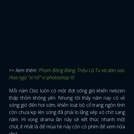
>> Xem thêm:
Phạm Băng Băng, Triệu Lộ Tư và dàn sao
Hoa ngữ "xí hổ" vì photoshop lố
Mỗi năm Cbiz luôn có một đợt sóng gió khiến netizen
thấp thỏm không yên. Nhưng tôi thấy năm nay có vẻ
sóng gió đến hơi sớm, khiến loạt bộ cổ trang ngôn tình
còn chưa kịp lên sóng đã phải lo lắng xếp xó chờ sang
năm. Hi vọng drama lần này sẽ kết thúc nhanh một
chút, ít nhất là để mùa hè này còn có phim để xem nữa
chứ.