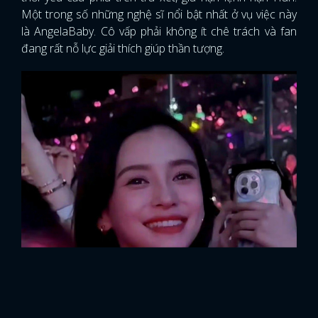
Một trong số những nghệ sĩ nổi bật nhất ở vụ việc này
FACEBOOK
GOOGLE
là AngelaBaby. Cô vấp phải không ít chê trách và fan
đang rất nỗ lực giải thích giúp thần tượng.