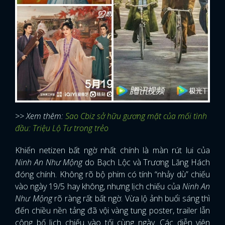
>> Xem thêm:
Sao Cbiz sở hữu gương mặt của mối tình
đầu: Triệu Lộ Tư trong trẻo
Khiến netizen bất ngờ nhất chính là màn rút lui của
Ninh An Như Mộng
do Bạch Lộc và Trương Lăng Hách
đóng chính. Không rõ bộ phim có tính “nhảy dù” chiếu
vào ngày 19/5 hay không, nhưng lịch chiếu của
Ninh An
Như Mộng
rõ ràng rất bất ngờ. Vừa lộ ảnh buổi sáng thì
đến chiều nền tảng đã vội vàng tung poster, trailer lẫn
công bố lịch chiếu vào tối cùng ngày. Các diễn viên