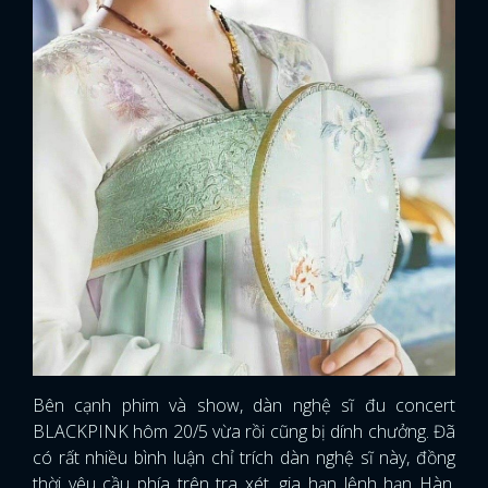
Bên cạnh phim và show, dàn nghệ sĩ đu concert
BLACKPINK hôm 20/5 vừa rồi cũng bị dính chưởng. Đã
x
ĐĂNG NHẬP
có rất nhiều bình luận chỉ trích dàn nghệ sĩ này, đồng
thời yêu cầu phía trên tra xét, gia hạn lệnh hạn Hàn.