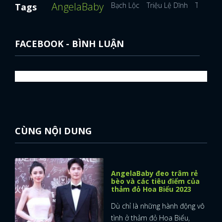
AngelaBaby
Bạch Lộc
Triệu Lệ Dĩnh
Tiêu Chi
Tags
FACEBOOK - BÌNH LUẬN
CÙNG NỘI DUNG
AngelaBaby đeo trâm rẻ
bèo và các tiêu điểm của
thảm đỏ Hoa Biểu 2023
Dù chỉ là những hành động vô
tình ở thảm đỏ Hoa Biểu,