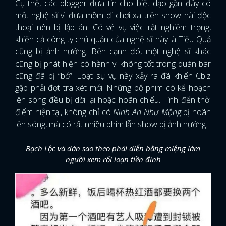
Cụ thể, các blogger đưa tin cho biết dạo gần đây có
một nghệ sĩ vì đưa mồm đi chơi xa trên show hài độc
thoại nên bị lập án. Có vẻ vụ việc rất nghiêm trọng,
khiến cả công ty chủ quản của nghệ sĩ này là Tiếu Quả
cũng bị ảnh hưởng. Bên cạnh đó, một nghệ sĩ khác
cũng bị phát hiện có hành vi không tốt trong quán bar
cũng đã bị “bớ”. Loạt sự vụ này xảy ra đã khiến Cbiz
gặp phải đợt tra xét mới. Những bộ phim có kế hoạch
lên sóng đều bị dời lại hoặc hoãn chiếu. Tính đến thời
điểm hiện tại, không chỉ có
Ninh An Như Mộng
bị hoãn
lên sóng, mà có rất nhiều phim lẫn show bị ảnh hưởng.
Bạch Lộc và dàn sao theo phái diễn bằng miệng làm
người xem rối loạn tiền đình