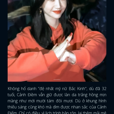
Không hổ danh ”đệ nhất mỹ nữ Bắc Kinh", dù đã 32
tuổi, Cảnh Điềm vẫn giữ được làn da trắng hồng mịn
màng như mới mười tám đôi mươi. Dù ở khung hình
thiếu sáng cũng khó mà dìm được nhan sắc của Cảnh
Điểm. Chỉ có điều, vì lịch trình bận rộn, lại thêm mải mê