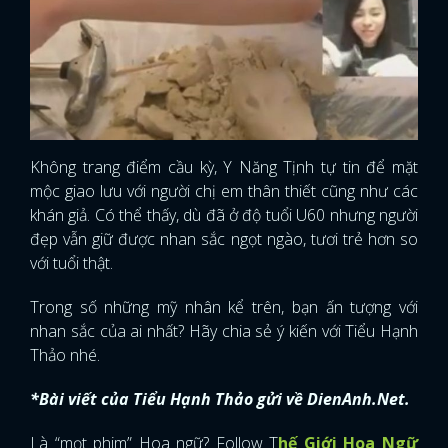
Không trang điểm cầu kỳ, Y Năng Tịnh tự tin để mặt
mộc giao lưu với người chị em thân thiết cũng như các
khán giả. Có thể thấy, dù đã ở độ tuổi U60 nhưng người
đẹp vẫn giữ được nhan sắc ngọt ngào, tươi trẻ hơn so
với tuổi thật.
Trong số những mỹ nhân kể trên, bạn ấn tượng với
nhan sắc của ai nhất? Hãy chia sẻ ý kiến với Tiểu Hạnh
Thảo nhé.
*Bài viết của Tiểu Hạnh Thảo gửi về DienAnh.Net.
Là “mọt phim” Hoa ngữ? Follow T
hế Giới Hoa Ngữ