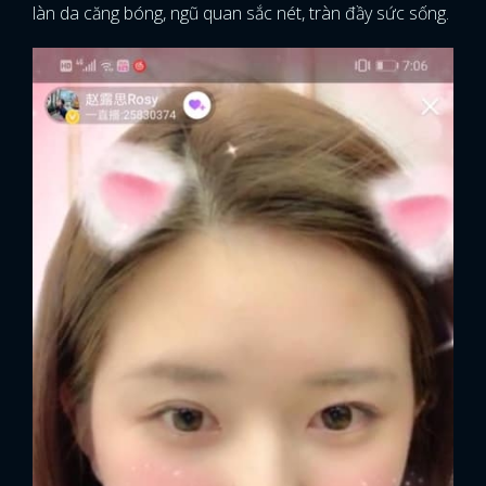
làn da căng bóng, ngũ quan sắc nét, tràn đầy sức sống.
x
ĐĂNG NHẬP