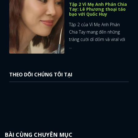
Tập 2 Vì Mẹ Anh Phán Chia
Tay: Lê Phương thoại táo
bạo với Quốc Huy
Tập 2 của Vì Mẹ Anh Phán
Chia Tay mang đến những
tràng cười dí dỏm và viral với
...
THEO DÕI CHÚNG TÔI TẠI
BÀI CÙNG CHUYÊN MỤC