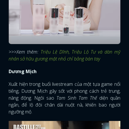
>>>Xem thêm:
Triệu Lệ Dĩnh, Triệu Lộ Tư và dàn mỹ
nhân sở hữu gương mặt nhỏ chỉ bằng bàn tay
Dương Mịch
Xuất hiện trong buổi livestream của một tựa game nổi
tiếng, Dương Mịch gây sốt với phong cách trẻ trung,
năng động. Ngôi sao
Tam Sinh Tam Thế
diện quần
ngắn, để lộ đôi chân dài nuột nà, khiến bao người
ngưỡng mộ.