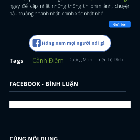
ngay để cập nhật những thông tin phim ảnh, chuyện
hậu trường nhanh nhất, chính xác nhất nhé!
Gửi bài
Hóng xem mọi người nói gì
Cảnh Điềm
Dương Mịch
Triệu Lệ Dĩnh
Triệu 
Tags
FACEBOOK - BÌNH LUẬN
CÙNG NỘI DUNG