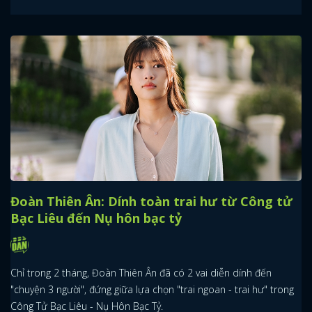
Đoàn Thiên Ân: Dính toàn trai hư từ Công tử
Bạc Liêu đến Nụ hôn bạc tỷ
Chỉ trong 2 tháng, Đoàn Thiên Ân đã có 2 vai diễn dính đến
"chuyện 3 người", đứng giữa lựa chọn "trai ngoan - trai hư" trong
Công Tử Bạc Liêu - Nụ Hôn Bạc Tỷ.