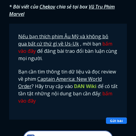
* Bài viết của
Chekov
chia sẻ tại box
Vũ Trụ Phim
Marvel
Nếu bạn thích phim Âu Mỹ và không bỏ
qua bất cứ thứ gì về Us-Uk
, mời bạn
bấm
vào đây
để đăng bài trao đổi bàn luận cùng
mọi người.
Bạn cần tìm thông tin dữ liệu và đọc review
về phim
Captain America: New World
Order
? Hãy truy cập vào
DAN Wiki
để có tất
tần tật những nội dung bạn cần đấy:
bấm
vào đây
Gửi bài