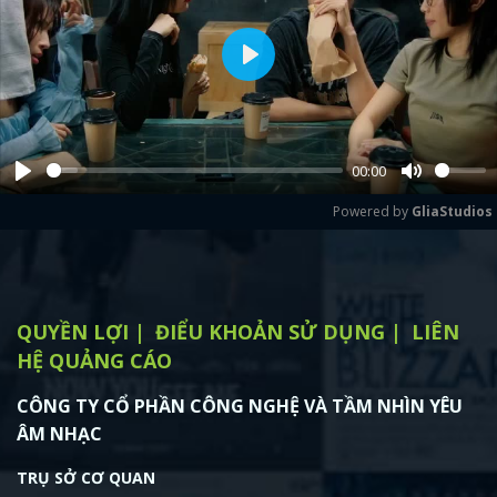
Play
00:00
Play
Mute
Powered by 
GliaStudios
QUYỀN LỢI
ĐIỂU KHOẢN SỬ DỤNG
LIÊN
HỆ QUẢNG CÁO
CÔNG TY CỔ PHẦN CÔNG NGHỆ VÀ TẦM NHÌN YÊU
ÂM NHẠC
TRỤ SỞ CƠ QUAN