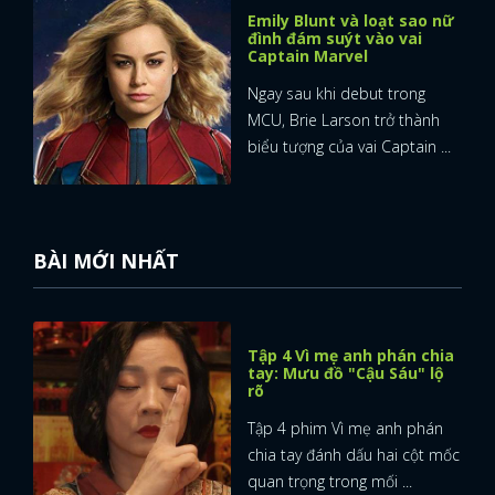
Emily Blunt và loạt sao nữ
đình đám suýt vào vai
Captain Marvel
Ngay sau khi debut trong
MCU, Brie Larson trở thành
biểu tượng của vai Captain ...
BÀI MỚI NHẤT
Tập 4 Vì mẹ anh phán chia
tay: Mưu đồ "Cậu Sáu" lộ
rõ
Tập 4 phim Vì mẹ anh phán
chia tay đánh dấu hai cột mốc
quan trọng trong mối ...