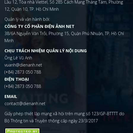
Lầu 12, Tòa nhà Viettel, Số 285 Cách Mạng Tháng Tám, Phường
12, Quận 10, TP. Hồ Chí Minh
Quản lý và vận hành bởi:
CÔNG TY CỔ PHẦN ĐIỆN ẢNH NET
38/6A Nguyễn Văn Trỗi, Phường 15, Quận Phú Nhuận, TP. Hồ Chí
Minh
CHỊU TRÁCH NHIỆM QUẢN LÝ NỘI DUNG
Ông Lê Vũ Anh
vuanh@dienanh.net
(+84) 2873 050 788
ĐIỆN THOẠI
(+84) 2873 050 788
EMAIL
contact@dienanh.net
Giấy phép thiết lập mạng xã hội trên mạng số 123/GP-BTTTT do
Bộ Thông tin và Truyền thông cấp ngày 23/3/2017