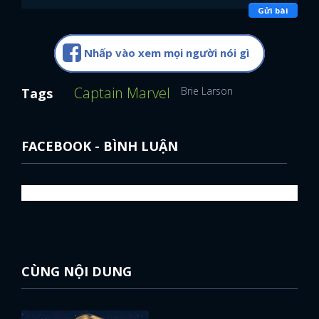
Gửi bài
Nhấp vào xem mọi người nói gì
Captain Marvel
Brie Larson
Tags
FACEBOOK - BÌNH LUẬN
CÙNG NỘI DUNG