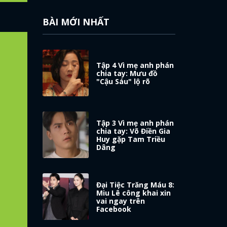
BÀI MỚI NHẤT
Tập 4 Vì mẹ anh phán
chia tay: Mưu đồ
"Cậu Sáu" lộ rõ
Tập 3 Vì mẹ anh phán
chia tay: Võ Điền Gia
Huy gặp Tam Triều
Dâng
Đại Tiệc Trăng Máu 8:
Miu Lê công khai xin
vai ngay trên
Facebook