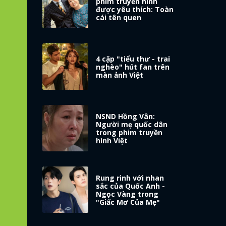
phim truyền hình
được yêu thích: Toàn
cái tên quen
4 cặp "tiểu thư - trai
nghèo" hút fan trên
màn ảnh Việt
NSND Hồng Vân:
Người mẹ quốc dân
trong phim truyền
hình Việt
Rung rinh với nhan
sắc của Quốc Anh -
Ngọc Vàng trong
"Giấc Mơ Của Mẹ"