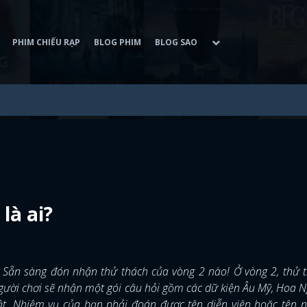
PHIM CHIẾU RẠP
BLOG PHIM
BLOG SAO
là ai?
Sẵn sàng đón nhận thử thách của vòng 2 nào! Ở vòng 2, thử t
Người chơi sẽ nhận một gói câu hỏi gồm các dữ kiện Âu Mỹ, Hoa 
ật. Nhiệm vụ của bạn phải đoán được tên diễn viên hoặc tên 