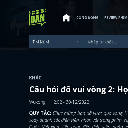
CỘNG ĐỒNG
REVIEW PHIM
KHÁC
Câu hỏi đố vui vòng 2: Họ 
Wukong
12:02 - 30/12/2022
QUY TẮC:
Chúc mừng bạn đã vượt qua vòng 1! 
xoay quanh các diễn viên, nhân vật trong phim. 
Quốc, Việt Nam liên quan đến diễn viên, nhân v