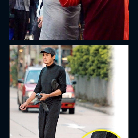
FACEBOOK
GOOGLE