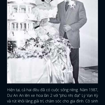
Hiện tại, cả hai đều đã có cuộc sống riêng. Năm 1987,
Dư An An lên xe hoa lần 2 với “phú nhị đại” Lý Vạn Kỳ
và rút khỏi làng giải trí, chăm sóc cho gia đình. Cô sinh