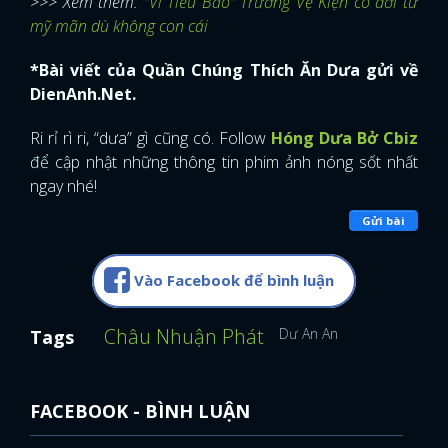
>>> Xem thêm:
"Vi Tiểu Bảo" Trương Vệ Kiện có đời tư
mỹ mãn dù không con cái
*Bài viết của Quần Chúng Thích Ăn Dưa gửi về
DienAnh.Net.
Ri rỉ rì ri, “dưa” gì cũng có. Follow
Hóng Dưa Bở Cbiz
để cập nhật những thông tin phim ảnh nóng sốt nhất
ngay nhé!
Gửi bài
Vào Facebook để bình luận
Châu Nhuận Phát
Dư An An
Tags
FACEBOOK - BÌNH LUẬN