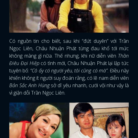
Có nguồn tin cho biết, sau khi “đứt duyên” với Trần
Ngọc Liên, Châu Nhuận Phát từng đau khổ tới mức
không màng gì nữa. Thế nhưng, khi nữ diễn viên
Thần
Điêu Đại Hiệp
có tình mới, Châu Nhuận Phát lại lập tức
tuyên bố:
“Cô ấy có người yêu, tôi cũng có mà”.
Điều này
khiến không ít người suy đoán rằng, có lẽ nam diễn viên
Bản Sắc Anh Hùng
sở dĩ yêu nhanh, cưới vội như vậy là
vì giận dỗi Trần Ngọc Liên.