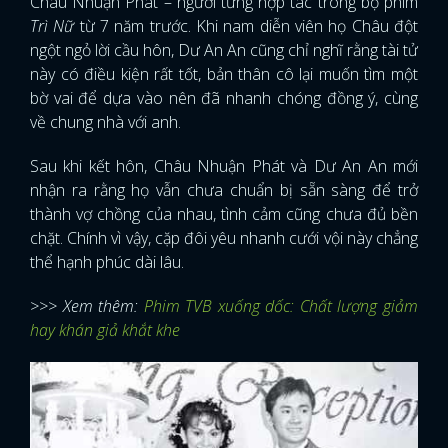
Châu Nhuận Phát – người từng hợp tác trong bộ phim
Trì Nữ
từ 7 năm trước. Khi nam diễn viên họ Châu đột
ngột ngỏ lời cầu hôn, Dư An An cũng chỉ nghĩ rằng tài tử
này có điều kiện rất tốt, bản thân cô lại muốn tìm một
bờ vai để dựa vào nên đã nhanh chóng đồng ý, cùng
về chung nhà với anh.
Sau khi kết hôn, Châu Nhuận Phát và Dư An An mới
nhận ra rằng họ vẫn chưa chuẩn bị sẵn sàng để trở
thành vợ chồng của nhau, tình cảm cũng chưa đủ bền
chặt. Chính vì vậy, cặp đôi yêu nhanh cưới vội này chẳng
thể hạnh phúc dài lâu.
>>> Xem thêm:
Phim TVB xuống dốc: Chất lượng giảm
hay khán giả khắt khe