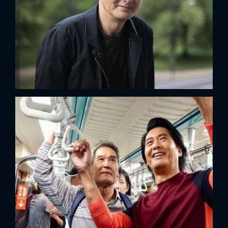
x
ĐĂNG NHẬP