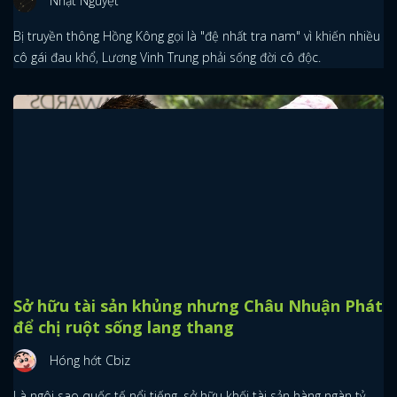
Nhật Nguyệt
Bị truyền thông Hồng Kông gọi là "đệ nhất tra nam" vì khiến nhiều
cô gái đau khổ, Lương Vinh Trung phải sống đời cô độc.
Sở hữu tài sản khủng nhưng Châu Nhuận Phát
để chị ruột sống lang thang
Hóng hớt Cbiz
Là ngôi sao quốc tế nổi tiếng, sở hữu khối tài sản hàng ngàn tỷ