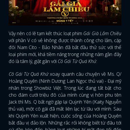
Vậy nên có lẽ tạm kết thúc loạt phim
Gái Già Lắm Chiêu
với phần V có vẻ không được thành công cho lắm, cặp
đôi Nam Cito - Bảo Nhân đã bắt đầu thử sức với thể
loại phim mới, khá tiềm năng trong những năm gần đây
đó là tâm lý, giật gân với
Cô Gái Từ Quá Khứ
.
Cô Gái Từ Quá Khứ
xoay quanh câu chuyện về Ms. Q/
Hoàng Quyên (Ninh Dương Lan Ngọc thủ vai) - Đại mỹ
nhân trong Showbiz Việt. Trong lúc đang tất bật cho
cho đám cưới triệu đô của mình cùng vị hôn phu tên
Jack thì Ms. Q bất ngờ gặp lại Quỳnh Yên (Kaity Nguyễn
thủ vai), một cô gái đã mất liên lạc từ lâu với mình. Sau
khi Quỳnh Yên xuất hiện, cuộc sống của Hoàng Quyên
bắt đầu vị đảo lộn. Những rắc rối không biết từ đâu tới
cứ dần kéo đến, hàng loạt những bí mật đen tối đến