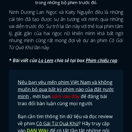
trong những bộ phim trước đó.
Ninh Dương Lan Ngọc và Kaity Nguyễn đều là những
cái tên đã tạo được sự ấn tượng với mình qua những
vai diễn trước đó. Sự trở lại lần này với thể loại phim tâm
lý, giật gân của hai ngọc nữ khiến mình khá bất ngờ
nhưng mình cũng rất mong đợi về dự án phim
Cô Gái
Từ Quá Khứ
lần này.
* Bài viết của
Lọ Lem
chia sẻ tại box
Phim chiếu rạp
Nếu bạn yêu mến phim Việt Nam và không
muốn bỏ qua bất kỳ phim nào của đất nước
mình
, mời bạn
bấm vào đây
để đăng bài
trao đổi bàn luận cùng mọi người.
Bạn cần tìm thông tin dữ liệu và đọc review
về phim
Cô Gái Từ Quá Khứ
? Hãy truy cập
vào
DAN Wiki
để có tất tần tật những nội