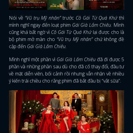
Nói về
“Vũ trụ Mỹ nhân”
trước
Cô Gái Từ Quá Khứ
thì
mình nghĩ ngay đến loạt phim
Gái Già Lắm Chiêu
. Mình
cũng khá bất ngờ vì
Cô Gái Từ Quá Khứ
lại được cho là
bộ phim mở màn cho
“Vũ trụ Mỹ nhân”
chứ không đề
cập đến
Gái Già Lắm Chiêu
.
Mình nghĩ một phần vì
Gái Già Lắm Chiêu
đã đi được 5
phần và những phần sau dù cho đã cố thay đổi, đầu tư
về mặt diễn viên, bối cảnh rồi nhưng vẫn nhận về nhiều
ý kiến trái chiều cho rằng phim đã bắt đầu bị “vắt sữa”.