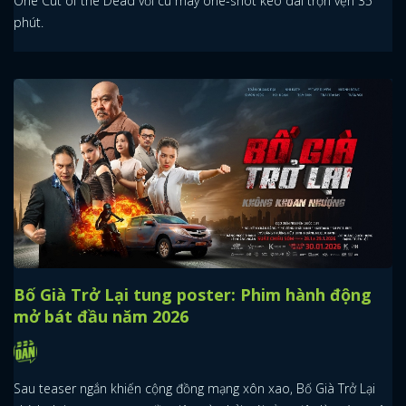
One Cut of the Dead với cú máy one-shot kéo dài trọn vẹn 35
phút.
Bố Già Trở Lại tung poster: Phim hành động
mở bát đầu năm 2026
Sau teaser ngắn khiến cộng đồng mạng xôn xao, Bố Già Trở Lại