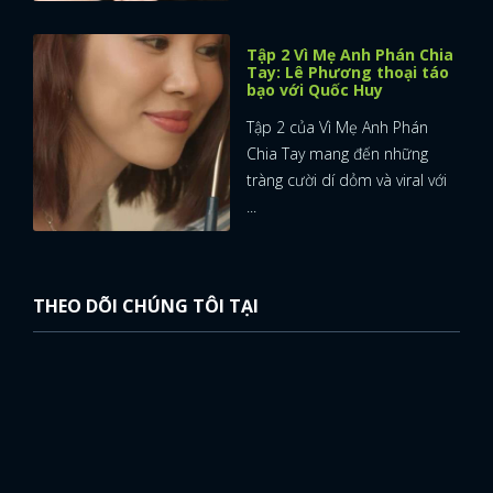
Tập 2 Vì Mẹ Anh Phán Chia
Tay: Lê Phương thoại táo
bạo với Quốc Huy
Tập 2 của Vì Mẹ Anh Phán
Chia Tay mang đến những
tràng cười dí dỏm và viral với
...
THEO DÕI CHÚNG TÔI TẠI