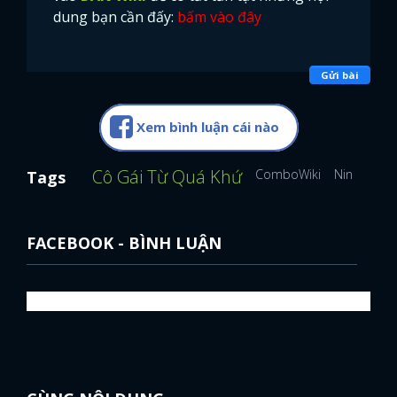
dung bạn cần đấy:
bấm vào đây
Gửi bài
Xem bình luận cái nào
Cô Gái Từ Quá Khứ
ComboWiki
Ninh Dươn
Tags
FACEBOOK - BÌNH LUẬN
x
ĐĂNG NHẬP