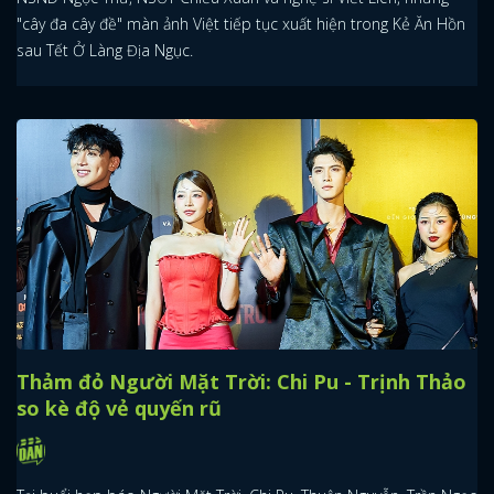
"cây đa cây đề" màn ảnh Việt tiếp tục xuất hiện trong Kẻ Ăn Hồn
sau Tết Ở Làng Địa Ngục.
Thảm đỏ Người Mặt Trời: Chi Pu - Trịnh Thảo
so kè độ vẻ quyến rũ