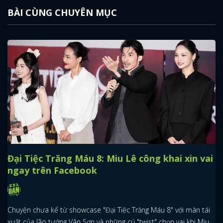
BÀI CÙNG CHUYÊN MỤC
Đại Tiệc Trăng Máu 8: Miu Lê công khai xin vai
ngay trên Facebook
Chuyện chưa kể từ showcase "Đại Tiệc Trăng Máu 8" với màn tái
xuất của lão tướng Vân Sơn và những cú "twist" chọn vai khi Miu