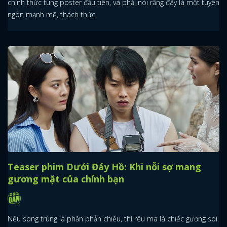
chính thức tung poster đầu tiên, và phải nói rằng đây là một tuyên
ngôn mạnh mẽ, thách thức.
Teaser phim Dưới Đáy Hồ: Khi nỗi sợ mang
gương mặt của chính bạn
Nếu song trùng là phần phản chiếu, thì rêu ma là chiếc gương soi.