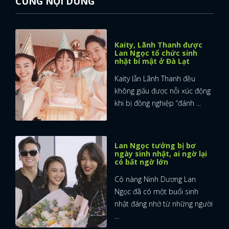
CÙNG NỘI DUNG
FACEBOOK
GOOGLE
Kaity, Lãnh Thanh được
Lan Ngọc tổ chức sinh
nhật bí mật ở Đà Lạt
Kaity lẫn Lãnh Thanh đều
không giấu được nỗi xúc động
khi bị đồng nghiệp “đánh ...
Lan Ngọc tưởng bị bơ
ngày sinh nhật, ai ngờ lại
có bất ngờ lớn
Cô nàng Ninh Dương Lan
Ngọc đã có một buổi sinh
nhật đáng nhớ từ những người
...