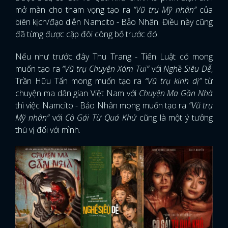
mở màn cho tham vọng tạo ra
“Vũ trụ Mỹ nhân”
của
biên kịch/đạo diễn Namcito - Bảo Nhân. Điều này cũng
đã từng được cặp đôi công bố trước đó.
Nếu như trước đây Thu Trang - Tiến Luật có mong
muốn tạo ra
“Vũ trụ Chuyện Xóm Tui”
với
Nghề Siêu Dễ
,
Trần Hữu Tấn mong muốn tạo ra
“Vũ trụ kinh dị”
từ
chuyện ma dân gian Việt Nam với
Chuyện Ma Gần Nhà
thì việc Namcito - Bảo Nhân mong muốn tạo ra
“Vũ trụ
Mỹ nhân”
với
Cô Gái Từ Quá Khứ
cũng là một ý tưởng
thú vị đối với mình.