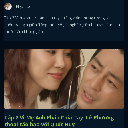
Nga Cao
Tập 3 Vì mẹ anh phán chia tay chứng kiến những tương tác vui
nhộn oan gia giữa “tổng tài” - cô gái nghèo giữa Phú và Tâm sau
mười năm không gặp.
Tập 2 Vì Mẹ Anh Phán Chia Tay: Lê Phương
thoại táo bạo với Quốc Huy