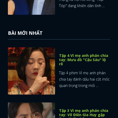
Tóp" đang khiến dân tình ...
BÀI MỚI NHẤT
Tập 4 Vì mẹ anh phán chia
tay: Mưu đồ "Cậu Sáu" lộ
rõ
Tập 4 phim Vì mẹ anh phán
chia tay đánh dấu hai cột mốc
quan trọng trong mối ...
Tập 3 Vì mẹ anh phán chia
tay: Võ Điền Gia Huy gặp