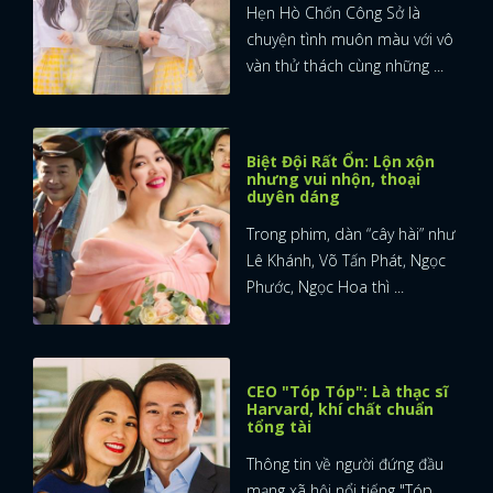
Hẹn Hò Chốn Công Sở là
chuyện tình muôn màu với vô
vàn thử thách cùng những ...
Biệt Đội Rất Ổn: Lộn xộn
nhưng vui nhộn, thoại
duyên dáng
Trong phim, dàn “cây hài” như
Lê Khánh, Võ Tấn Phát, Ngọc
Phước, Ngọc Hoa thì ...
CEO "Tóp Tóp": Là thạc sĩ
Harvard, khí chất chuẩn
tổng tài
Thông tin về người đứng đầu
mạng xã hội nổi tiếng "Tóp