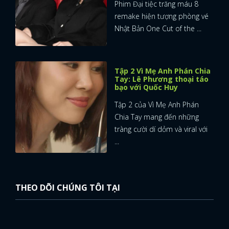
Phim Đại tiệc trăng máu 8
remake hiện tượng phòng vé
Nhật Bản One Cut of the ...
Tập 2 Vì Mẹ Anh Phán Chia
Tay: Lê Phương thoại táo
bạo với Quốc Huy
Tập 2 của Vì Mẹ Anh Phán
Chia Tay mang đến những
tràng cười dí dỏm và viral với
...
THEO DÕI CHÚNG TÔI TẠI