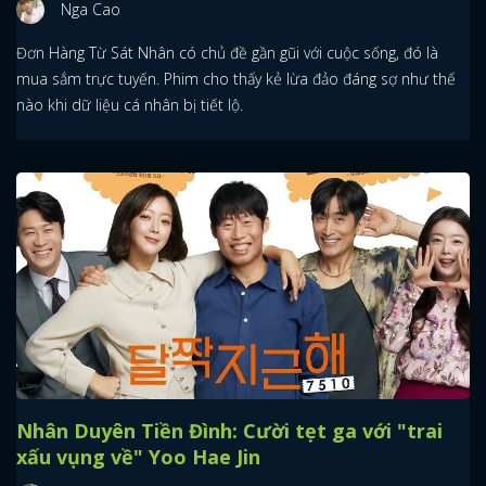
Nga Cao
Đơn Hàng Từ Sát Nhân có chủ đề gần gũi với cuộc sống, đó là
mua sắm trực tuyến. Phim cho thấy kẻ lừa đảo đáng sợ như thế
nào khi dữ liệu cá nhân bị tiết lộ.
Nhân Duyên Tiền Đình: Cười tẹt ga với "trai
xấu vụng về" Yoo Hae Jin