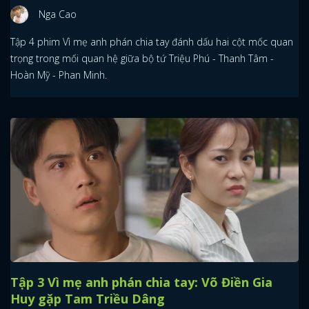
Nga Cao
FACEBOOK
GOOGLE
Tập 4 phim Vì mẹ anh phán chia tay đánh dấu hai cột mốc quan
trọng trong mối quan hệ giữa bộ tứ Triệu Phú - Thanh Tâm -
Hoàn Mỹ - Phan Minh.
Tập 3 Vì mẹ anh phán chia tay: Võ Điền Gia
Huy gặp Tam Triều Dâng