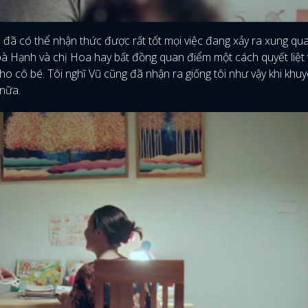
 đã có thể nhận thức được rất tốt mọi việc đang xảy ra xung qu
 bà Hạnh và chị Hoa hay bất đồng quan điểm một cách quyết liệt 
ho cô bé. Tôi nghĩ Vũ cũng đã nhận ra giống tôi như vậy khi khu
 nữa.
ĐĂNG NHẬP