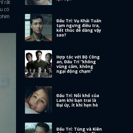
hĩ rất
ều có
 phim
Đấu Trí: Vụ Khải Tuấn
tạm ngưng điều tra,
kết thúc dễ dàng vậy
sao?
Hợp tác với Bộ Công
an, Đấu Trí “không
vùng cấm, không
ngại động chạm”
Đấu Trí: Nỗi khổ của
Lam khi bạn trai là
Đại úy, ít khi hẹn hò
Đấu Trí: Túng và Kiên