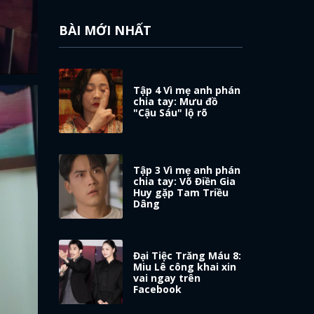
BÀI MỚI NHẤT
Tập 4 Vì mẹ anh phán
chia tay: Mưu đồ
"Cậu Sáu" lộ rõ
Tập 3 Vì mẹ anh phán
chia tay: Võ Điền Gia
Huy gặp Tam Triều
Dâng
Đại Tiệc Trăng Máu 8:
Miu Lê công khai xin
vai ngay trên
Facebook