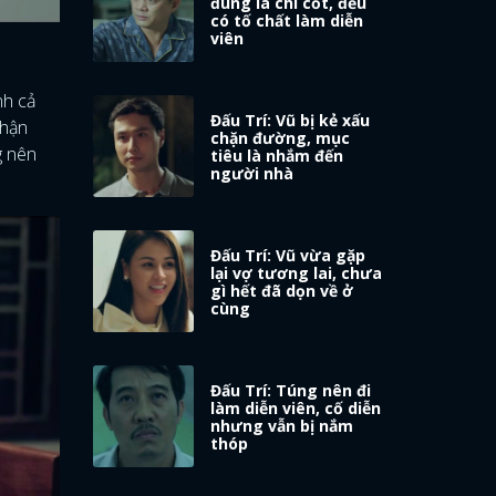
đúng là chí cốt, đều
có tố chất làm diễn
viên
nh cả
Đấu Trí: Vũ bị kẻ xấu
nhận
chặn đường, mục
g nên
tiêu là nhắm đến
người nhà
Đấu Trí: Vũ vừa gặp
lại vợ tương lai, chưa
gì hết đã dọn về ở
cùng
Đấu Trí: Túng nên đi
làm diễn viên, cố diễn
nhưng vẫn bị nắm
thóp