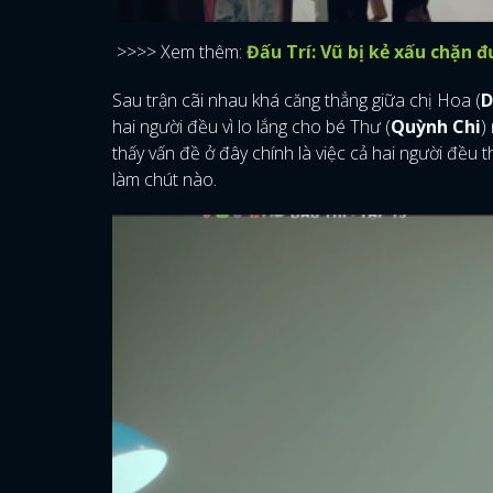
>>>> Xem thêm:
Đấu Trí: Vũ bị kẻ xấu chặn
Sau trận cãi nhau khá căng thẳng giữa chị Hoa (
D
hai người đều vì lo lắng cho bé Thư (
Quỳnh Chi
)
thấy vấn đề ở đây chính là việc cả hai người đều t
làm chút nào.