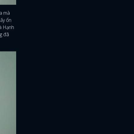
ra mà
hấy ổn
bà Hạnh
ng đã