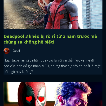
Deadpool 3 khéo bị rò rỉ từ 3 năm trước mà
chúng ta không hề biết!
x
ĐĂNG NHẬP
Xoài
Hugh Jackman xác nhận quay trở lại với vai diễn Wolverine đỉnh
FACEBOOK
GOOGLE
cao của anh để gia nhập MCU, nhưng thật sự đây có phải là một
bất ngờ hay không?