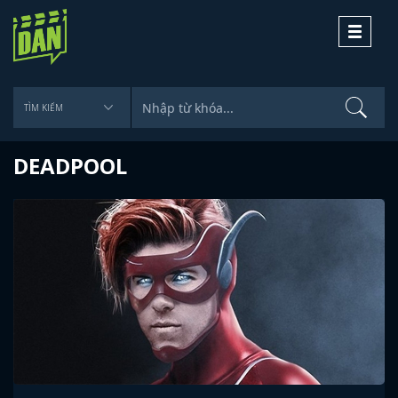
Toggle
navigati
DEADPOOL