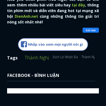
xem thêm nhiều bài viết siêu hay
tại đây
, thông
tin phim mới và diễn viên đang hot tại mạng xã
hội
DienAnh.net
cùng những thông tin giải trí
nóng sốt nhất nhé!
Gửi bài
Nhấp vào xem mọi người nói gì
Thành Nghị
Địch Lệ Nhiệt Ba
Thành Nghị
Bạ
Tags
FACEBOOK - BÌNH LUẬN
x
ĐĂNG NHẬP