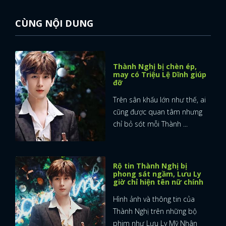
FACEBOOK
GOOGLE
CÙNG NỘI DUNG
Thành Nghị bị chèn ép,
may có Triệu Lệ Dĩnh giúp
đỡ
Trên sân khấu lớn như thế, ai
cũng được quan tâm nhưng
chỉ bỏ sót mỗi Thành ...
Rộ tin Thành Nghị bị
phong sát ngầm, Lưu Ly
giờ chỉ hiện tên nữ chính
Hình ảnh và thông tin của
Thành Nghị trên những bộ
phim như Lưu Ly Mỹ Nhân