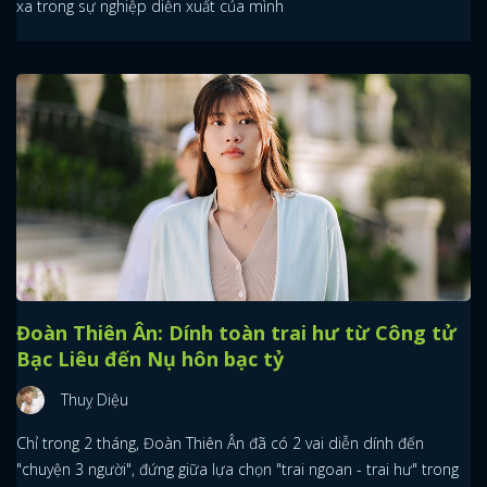
xa trong sự nghiệp diễn xuất của mình
Đoàn Thiên Ân: Dính toàn trai hư từ Công tử
Bạc Liêu đến Nụ hôn bạc tỷ
Thuỵ Diệu
Chỉ trong 2 tháng, Đoàn Thiên Ân đã có 2 vai diễn dính đến
"chuyện 3 người", đứng giữa lựa chọn "trai ngoan - trai hư" trong