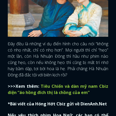
Đây đều là những ví dụ điển hình cho câu nói “không
có nhọ nhất, chỉ có nhọ hơn”. Mọi người thì chỉ “hẹo”
một lần, còn Hà Nhuận Đông thì hầu như phim nào
cũng hẹo, còn nếu không hẹo thì cũng bị mất trí nhớ
hay bầm dập, tơi bời hoa lá hẹ. Phải chăng Hà Nhuận
Đông đã đắc tội với biên kịch rồi?
>>>Xem thêm:
Tiêu Chiến và dàn mỹ nam Cbiz
diện “áo hồng đích thị là chồng của em”
*Bài viết của Hóng Hớt Cbiz gửi về DienAnh.Net
Nếu yêu thích phim Hoa Ngữ, các bạn có thể