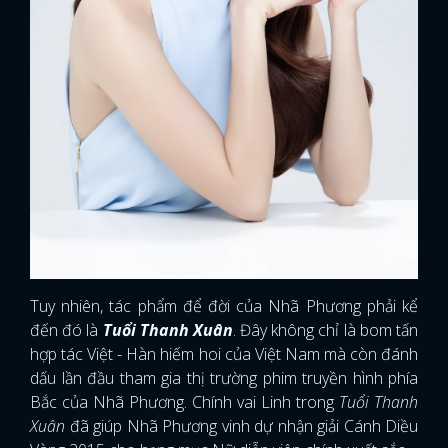
Tuy nhiên, tác phẩm để đời của Nhã Phương phải kể
đến đó là
Tuổi Thanh Xuân
. Đây không chỉ là bom tấn
hợp tác Việt - Hàn hiếm hoi của Việt Nam mà còn đánh
dấu lần đầu tham gia thị trường phim truyền hình phía
Bắc của Nhã Phương. Chính vai Linh trong
Tuổi Thanh
Xuân
đã giúp Nhã Phương vinh dự nhận giải Cánh Diều