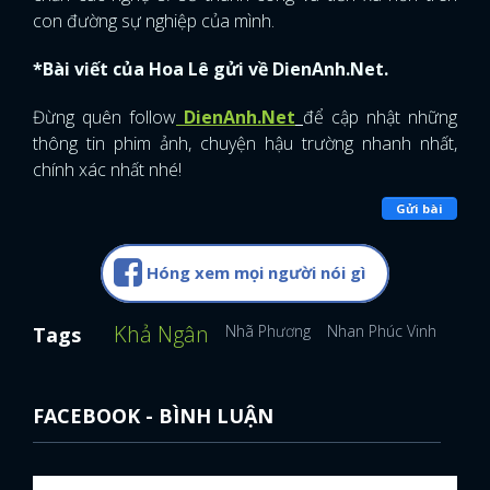
con đường sự nghiệp của mình.
*Bài viết của Hoa Lê gửi về DienAnh.Net.
Đừng quên follow
DienAnh.Net
để cập nhật những
thông tin phim ảnh, chuyện hậu trường nhanh nhất,
chính xác nhất nhé!
Gửi bài
Hóng xem mọi người nói gì
Khả Ngân
Nhã Phương
Nhan Phúc Vinh
Diễm
Tags
FACEBOOK - BÌNH LUẬN