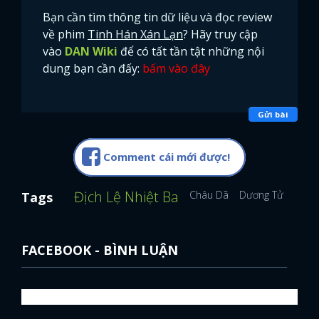
Bạn cần tìm thông tin dữ liệu và đọc review
về phim
Tinh Hán Xán Lạn
? Hãy truy cập
vào
DAN Wiki
để có tất tần tật những nội
dung bạn cần đấy:
bấm vào đây
Gửi bài
Comment cái mới được!
Địch Lệ Nhiệt Ba
Châu Dã
Dương Tử
Triệu
Tags
FACEBOOK - BÌNH LUẬN