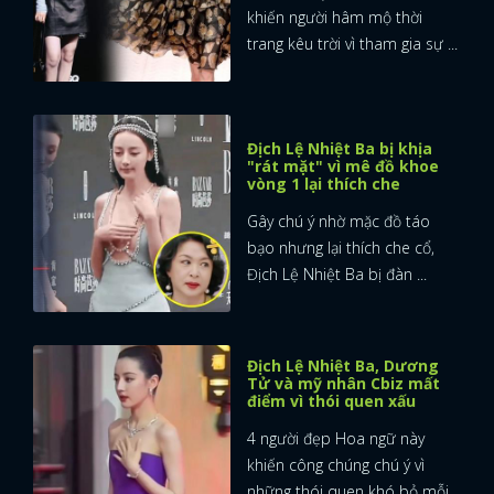
khiến người hâm mộ thời
trang kêu trời vì tham gia sự ...
Địch Lệ Nhiệt Ba bị khịa
"rát mặt" vì mê đồ khoe
vòng 1 lại thích che
Gây chú ý nhờ mặc đồ táo
bạo nhưng lại thích che cổ,
Địch Lệ Nhiệt Ba bị đàn ...
Địch Lệ Nhiệt Ba, Dương
Tử và mỹ nhân Cbiz mất
điểm vì thói quen xấu
4 người đẹp Hoa ngữ này
khiến công chúng chú ý vì
những thói quen khó bỏ mỗi