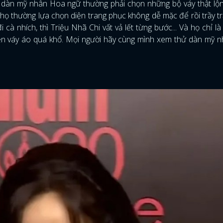
 dàn mỹ nhân Hoa ngữ thường phải chọn những bộ váy thật lộn
mà họ thường lựa chọn diện trang phục không dễ mặc để rồi trầy t
cà nhích, thì Triệu Nhã Chi vất vả lết từng bước... Và họ chỉ là
iện váy áo quá khổ. Mọi người hãy cùng mình xem thử dàn mỹ 