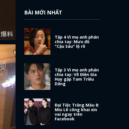
BÀI MỚI NHẤT
Tập 4 Vì mẹ anh phán
chia tay: Mưu đồ
"Cậu Sáu" lộ rõ
Tập 3 Vì mẹ anh phán
chia tay: Võ Điền Gia
Huy gặp Tam Triều
Dâng
Đại Tiệc Trăng Máu 8:
Miu Lê công khai xin
vai ngay trên
Facebook