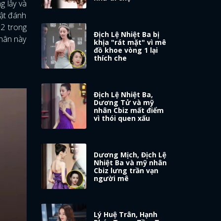
g lẫy và
rật đánh
 2 trong
Địch Lệ Nhiệt Ba bị
nhân này
khịa "rát mặt" vì mê
đồ khoe vòng 1 lại
thích che
Địch Lệ Nhiệt Ba,
Dương Tử và mỹ
nhân Cbiz mất điểm
vì thói quen xấu
Dương Mịch, Địch Lệ
Nhiệt Ba và mỹ nhân
Cbiz lưng trần vạn
người mê
Lý Huệ Trân, Hạnh