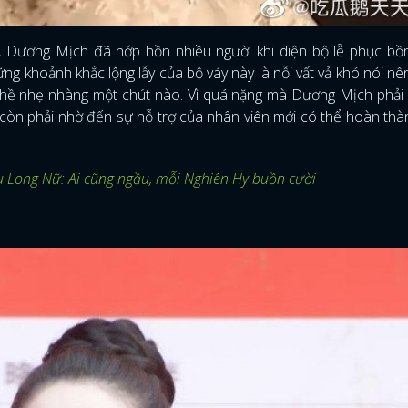
 Dương Mịch đã hớp hồn nhiều người khi diện bộ lễ phục bồ
ng khoảnh khắc lộng lẫy của bộ váy này là nỗi vất vả khó nói nên
 hề nhẹ nhàng một chút nào. Vì quá nặng mà Dương Mịch phải 
ô còn phải nhờ đến sự hỗ trợ của nhân viên mới có thể hoàn th
u Long Nữ: Ai cũng ngầu, mỗi Nghiên Hy buồn cười