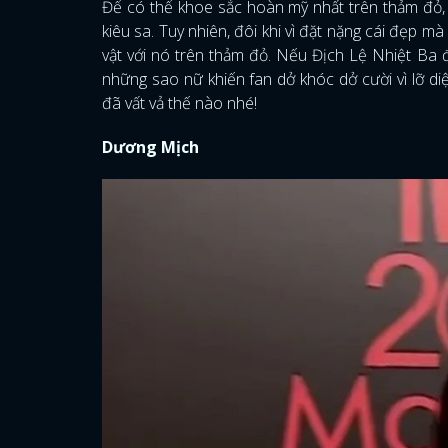
Để có thể khoe sắc hoàn mỹ nhất trên thảm đỏ,
kiêu sa. Tuy nhiên, đôi khi vì đặt nặng cái đẹp 
vật với nó trên thảm đỏ. Nếu Địch Lệ Nhiệt Ba đi 
những sao nữ khiến fan dở khóc dở cười vì lỡ d
đã vất vả thế nào nhé!
Dương Mịch