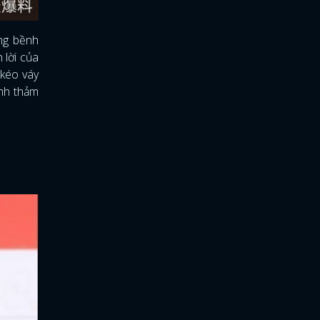
ng bềnh
 lời của
kéo váy
ành thảm