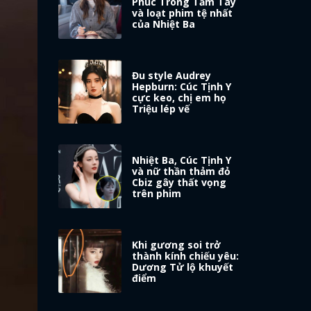
Phúc Trong Tầm Tay
và loạt phim tệ nhất
của Nhiệt Ba
Đu style Audrey
Hepburn: Cúc Tịnh Y
cực keo, chị em họ
Triệu lép vế
Nhiệt Ba, Cúc Tịnh Y
và nữ thần thảm đỏ
Cbiz gây thất vọng
trên phim
Khi gương soi trở
thành kính chiếu yêu:
Dương Tử lộ khuyết
điểm