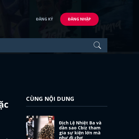
ĐĂNG KÝ
ĐĂNG NHẬP
CÙNG NỘI DUNG
ặc
Địch Lệ Nhiệt Ba và
dàn sao Cbiz tham
gia sự kiện lớn mà
như đi chợ