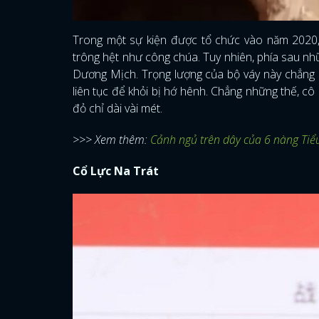
Trong một sự kiện được tổ chức vào năm 2020,
trông hệt như công chúa. Tuy nhiên, phía sau nhữ
Dương Mịch. Trọng lượng của bộ váy này chẳng
liên tục để khỏi bị hớ hênh. Chẳng những thế, c
đỏ chỉ dài vài mét.
>>> Xem thêm:
Cảnh ngủ trên dây của 6 nàng Tiể
Cổ Lực Na Trát