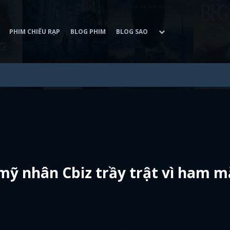
PHIM CHIẾU RẠP
BLOG PHIM
BLOG SAO
mỹ nhân Cbiz trầy trật vì ham m