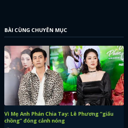
BÀI CÙNG CHUYÊN MỤC
Vì Mẹ Anh Phán Chia Tay: Lê Phương “giấu
chồng” đóng cảnh nóng