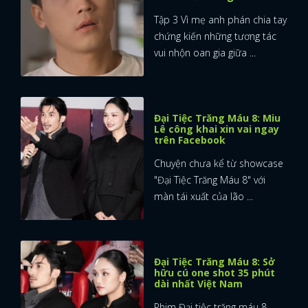
Tập 3 Vì mẹ anh phán chia tay
chứng kiến những tương tác
vui nhộn oan gia giữa ...
Đại Tiệc Trăng Máu 8: Miu
Lê công khai xin vai ngay
trên Facebook
Chuyện chưa kể từ showcase
"Đại Tiệc Trăng Máu 8" với
màn tái xuất của lão ...
Đại Tiệc Trăng Máu 8: Sở
hữu cú one shot 35 phút
dài nhất Việt Nam
Phim Đại tiệc trăng máu 8