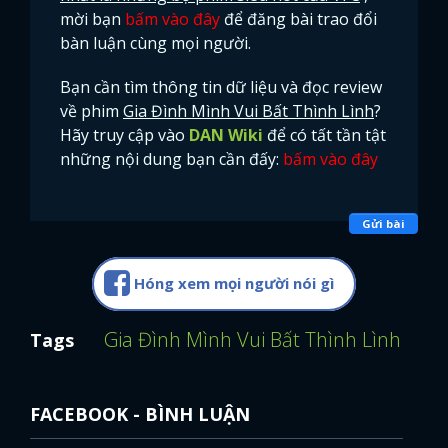
mời bạn
bấm vào đây
để đăng bài trao đổi
bàn luận cùng mọi người.
Bạn cần tìm thông tin dữ liệu và đọc review
về phim
Gia Đình Mình Vui Bất Thình Lình
?
Hãy truy cập vào
DAN Wiki
để có tất tần tật
những nội dung bạn cần đấy:
bấm vào đây
Gửi bài
Hóng xem mọi người nói gì
Gia Đình Mình Vui Bất Thình Lình
Than
Tags
FACEBOOK - BÌNH LUẬN