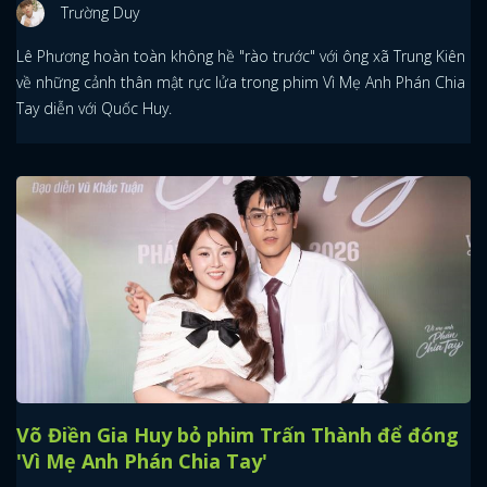
Trường Duy
Lê Phương hoàn toàn không hề "rào trước" với ông xã Trung Kiên
về những cảnh thân mật rực lửa trong phim Vì Mẹ Anh Phán Chia
Tay diễn với Quốc Huy.
Võ Điền Gia Huy bỏ phim Trấn Thành để đóng
'Vì Mẹ Anh Phán Chia Tay'