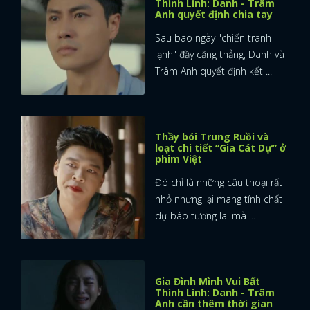
Thình Lình: Danh - Trâm
Anh quyết định chia tay
Sau bao ngày "chiến tranh
lạnh" đầy căng thẳng, Danh và
Trâm Anh quyết định kết ...
Thầy bói Trung Ruồi và
loạt chi tiết “Gia Cát Dự” ở
x
phim Việt
ĐĂNG NHẬP
Đó chỉ là những câu thoại rất
nhỏ nhưng lại mang tính chất
FACEBOOK
GOOGLE
dự báo tương lai mà ...
Gia Đình Mình Vui Bất
Thình Lình: Danh - Trâm
Anh cần thêm thời gian