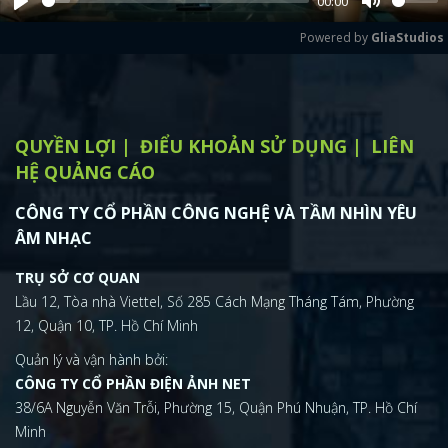
00:00
Play
Mute
Powered by 
GliaStudios
QUYỀN LỢI
ĐIỂU KHOẢN SỬ DỤNG
LIÊN
HỆ QUẢNG CÁO
CÔNG TY CỔ PHẦN CÔNG NGHỆ VÀ TẦM NHÌN YÊU
ÂM NHẠC
TRỤ SỞ CƠ QUAN
Lầu 12, Tòa nhà Viettel, Số 285 Cách Mạng Tháng Tám, Phường
12, Quận 10, TP. Hồ Chí Minh
Quản lý và vận hành bởi:
CÔNG TY CỔ PHẦN ĐIỆN ẢNH NET
38/6A Nguyễn Văn Trỗi, Phường 15, Quận Phú Nhuận, TP. Hồ Chí
Minh