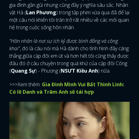
gia đình gần gũi nhưng cũng đầy ý nghĩa sâu sắc. Nhân
vật Hà (
Lan Phương
) trong tập phim vừa qua đã để lại
một câu nói khiến tôi trăn trở rất nhiều về các mối quan
hệ trong cuộc sống hôn nhân.
“Hôn nhân là nơi sự ích kỷ được bình đẳng và công
khai”
, đó là câu nói mà Hà dành cho tình hình đầy căng
thẳng giữa cặp đôi em út và hơn hết tôi cũng thấy được
đâu đó ở câu chuyện trong quá khứ của cặp đôi Công
(
Quang Sự
) - Phương (
NSƯT Kiều Anh
) nữa.
>>>Xem thêm:
Gia Đình Mình Vui Bất Thình Lình:
Có lẽ Danh và Trâm Anh sẽ tái hợp