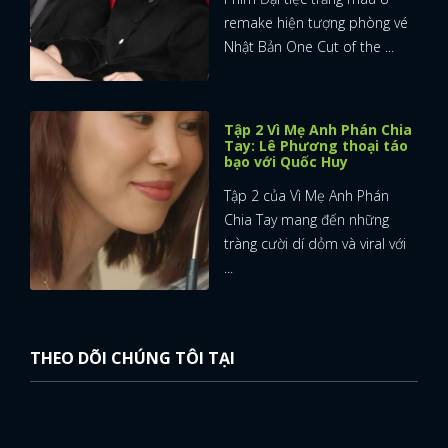
remake hiện tượng phòng vé
Nhật Bản One Cut of the ...
Tập 2 Vì Mẹ Anh Phán Chia
Tay: Lê Phương thoại táo
bạo với Quốc Huy
Tập 2 của Vì Mẹ Anh Phán
Chia Tay mang đến những
tràng cười dí dỏm và viral với
...
THEO DÕI CHÚNG TÔI TẠI