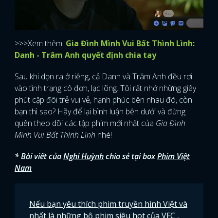
>>>Xem thêm:
Gia Đình Mình Vui Bất Thình Lình:
Danh - Trâm Anh quyết định chia tay
Sau khi dọn ra ở riêng, cả Danh và Trâm Anh đều rơi
vào tình trạng cô đơn, lạc lõng. Tôi rất nhớ những giây
phút cặp đôi trẻ vui vẻ, hạnh phúc bên nhau đó, còn
bạn thì sao? Hãy để lại bình luận bên dưới và đừng
quên theo dõi các tập phim mới nhất của
Gia Đình
Mình Vui Bất Thình Lình
nhé!
* Bài viết của
Nghi Huỳnh
chia sẻ tại box
Phim Việt
Nam
Nếu bạn yêu thích phim truyền hình Việt và
nhất là những bộ phim siêu hot của VFC
,