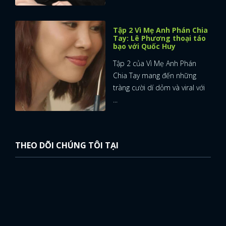
FACEBOOK
GOOGLE
Tập 2 Vì Mẹ Anh Phán Chia
Tay: Lê Phương thoại táo
bạo với Quốc Huy
Tập 2 của Vì Mẹ Anh Phán
Chia Tay mang đến những
tràng cười dí dỏm và viral với
...
THEO DÕI CHÚNG TÔI TẠI