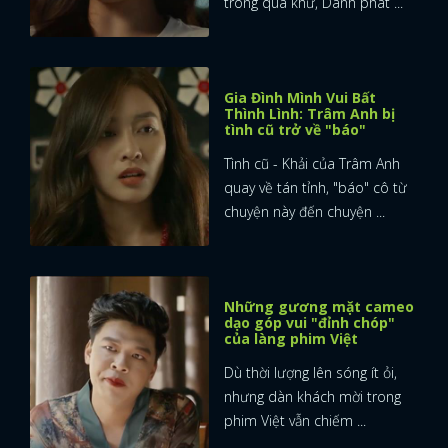
trong quá khứ, Danh phát ...
Gia Đình Mình Vui Bất
Thình Lình: Trâm Anh bị
tình cũ trở về "báo"
Tình cũ - Khải của Trâm Anh
quay về tán tỉnh, "báo" cô từ
chuyện này đến chuyện ...
Những gương mặt cameo
dạo góp vui "đỉnh chóp"
của làng phim Việt
Dù thời lượng lên sóng ít ỏi,
nhưng dàn khách mời trong
phim Việt vẫn chiếm ...