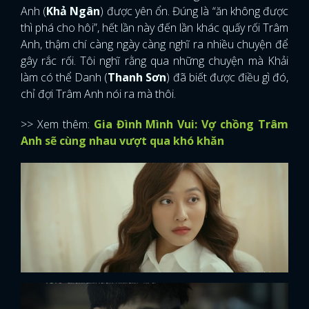
Anh (
Khả Ngân
) được yên ổn. Đúng là “ăn không được
thì phá cho hôi”, hết lần này đến lần khác quấy rối Trâm
Anh, thậm chí càng ngày càng nghĩ ra nhiều chuyện để
gây rắc rối. Tôi nghĩ rằng qua những chuyện mà Khải
làm có thể Danh (
Thanh Sơn
) đã biết được điều gì đó,
chỉ đợi Trâm Anh nói ra mà thôi.
>> Xem thêm:
Gia Đình Mình Vui: Vợ chồng Trâm
Anh sẽ cùng nhau vượt qua khó khăn