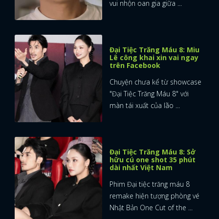
vui nhộn oan gia giữa ...
Đại Tiệc Trăng Máu 8: Miu
Lê công khai xin vai ngay
trên Facebook
Chuyện chưa kể từ showcase
"Đại Tiệc Trăng Máu 8" với
màn tái xuất của lão ...
Đại Tiệc Trăng Máu 8: Sở
hữu cú one shot 35 phút
dài nhất Việt Nam
Phim Đại tiệc trăng máu 8
x
remake hiện tượng phòng vé
ĐĂNG NHẬP
Nhật Bản One Cut of the ...