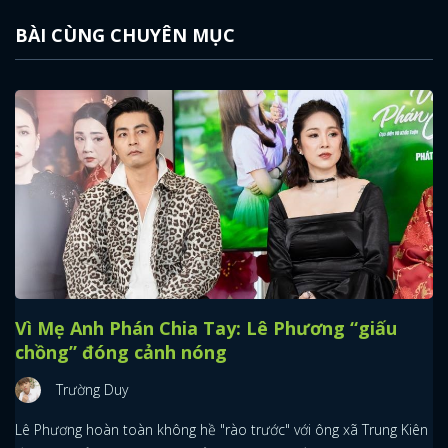
BÀI CÙNG CHUYÊN MỤC
Vì Mẹ Anh Phán Chia Tay: Lê Phương “giấu
chồng” đóng cảnh nóng
Trường Duy
Lê Phương hoàn toàn không hề "rào trước" với ông xã Trung Kiên