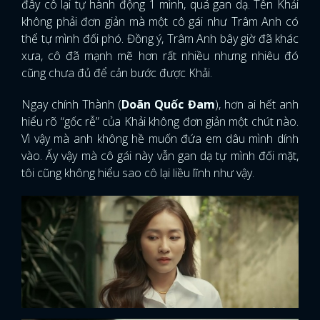
đây cô lại tự hành động 1 mình, quá gan dạ. Tên Khải
không phải đơn giản mà một cô gái như Trâm Anh có
thể tự mình đối phó. Đồng ý, Trâm Anh bây giờ đã khác
xưa, cô đã mạnh mẽ hơn rất nhiều nhưng nhiêu đó
cũng chưa đủ để cản bước được Khải.
Ngay chính Thành (
Doãn Quốc Đam
), hơn ai hết anh
hiểu rõ “gốc rễ” của Khải không đơn giản một chút nào.
Vì vậy mà anh không hề muốn đứa em dâu mình dính
vào. Ấy vậy mà cô gái này vẫn gan dạ tự mình đối mặt,
tôi cũng không hiểu sao cô lại liều lĩnh như vậy.