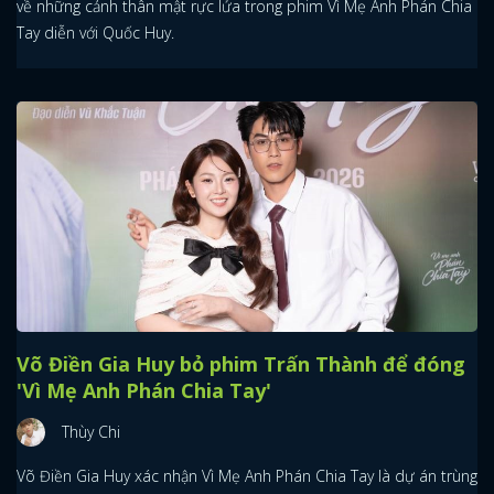
về những cảnh thân mật rực lửa trong phim Vì Mẹ Anh Phán Chia
Tay diễn với Quốc Huy.
Võ Điền Gia Huy bỏ phim Trấn Thành để đóng
'Vì Mẹ Anh Phán Chia Tay'
Thùy Chi
Võ Điền Gia Huy xác nhận Vì Mẹ Anh Phán Chia Tay là dự án trùng