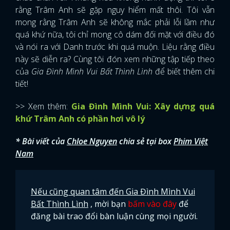
rằng Trâm Anh sẽ gặp nguy hiểm mất thôi. Tôi vẫn
mong rằng Trâm Anh sẽ không mắc phải lỗi lầm như
quá khứ nữa, tôi chỉ mong cô dám đối mặt với điều đó
và nói ra với Danh trước khi quá muộn. Liệu rằng điều
này sẽ diễn ra? Cùng tôi đón xem những tập tiếp theo
của
Gia Đình Mình Vui Bất Thình Lình
để biết thêm chi
tiết!
>> Xem thêm:
Gia Đình Mình Vui: Xây dựng quá
khứ Trâm Anh có phần hơi vô lý
* Bài viết của
Chloe Nguyen
chia sẻ tại box
Phim Việt
Nam
Nếu cũng quan tâm đến Gia Đình Mình Vui
Bất Thình Lình
, mời bạn
bấm vào đây
để
đăng bài trao đổi bàn luận cùng mọi người.