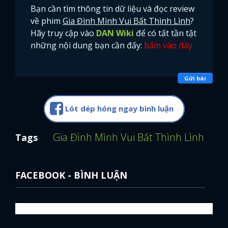
Bạn cần tìm thông tin dữ liệu và đọc review
về phim
Gia Đình Mình Vui Bất Thình Lình
?
Hãy truy cập vào
DAN Wiki
để có tất tần tật
những nội dung bạn cần đấy:
bấm vào đây
Gửi bài
Lót dép hóng ngay bình luận
Gia Đình Mình Vui Bất Thình Lình
Than
Tags
FACEBOOK - BÌNH LUẬN