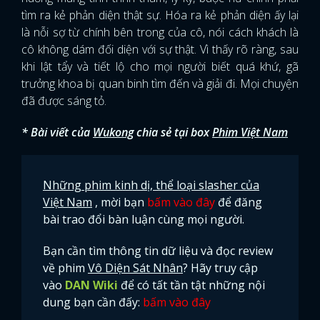
tìm ra kẻ phản diện thật sự. Hóa ra kẻ phản diện ấy lại
là nỗi sợ từ chính bên trong của cô, nói cách khách là
cô không dám đối diện với sự thật. Vì thấy rõ ràng, sau
khi lật tẩy và tiết lộ cho mọi người biết quá khứ, gã
trưởng khoa bị quan binh tìm đến và giải đi. Mọi chuyện
đã được sáng tỏ.
* Bài viết của
Wukong
chia sẻ tại box
Phim Việt Nam
Những phim kinh dị, thể loại slasher của
Việt Nam
, mời bạn
bấm vào đây
để đăng
bài trao đổi bàn luận cùng mọi người.
Bạn cần tìm thông tin dữ liệu và đọc review
về phim
Vô Diện Sát Nhân
? Hãy truy cập
vào
DAN Wiki
để có tất tần tật những nội
dung bạn cần đấy:
bấm vào đây