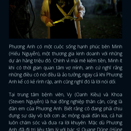
Phương Anh có một cuộc sống hạnh phúc bên Minh
(Hiếu Nguyễn), một thương gia kinh doanh với những
dự án hàng triệu đô. Chính vì mải mê kiếm tiền, Minh ít
khi có thời gian quan tâm vợ mình, anh cứ nghĩ rằng
những điều cô nói đều là ảo tưởng, ngay cả khi Phương
Anh kể có kẻ rình rập, anh cũng nghĩ đó là lời nói dối.
Tại trung tâm bệnh viên, Vy (Oanh Kiều) và Khoa
(Steven Nguyễn) là hai đồng nghiệp thân cận, cũng là
đàn em của Phương Anh. Biết rằng cô đang phải chịu
đựng sự dày vò bởi cơn ác mộng quái đản kia, cả hai
luôn chăm sóc và đưa ra lời khuyên. Mặc dù Phương
Anh đã đi trị liệu tâm lý với bác sĩ Quang Dũng (Hùng