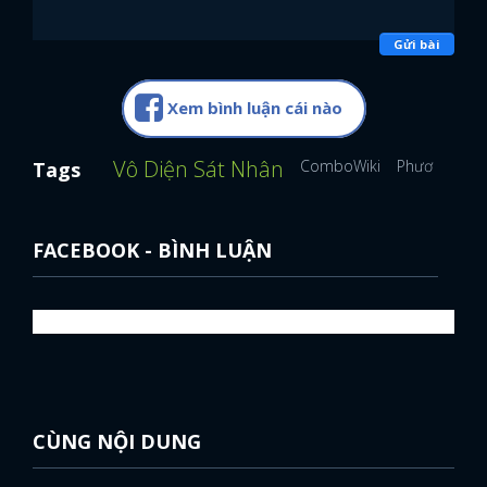
Gửi bài
Xem bình luận cái nào
Vô Diện Sát Nhân
ComboWiki
Phương Anh
Tags
FACEBOOK - BÌNH LUẬN
CÙNG NỘI DUNG