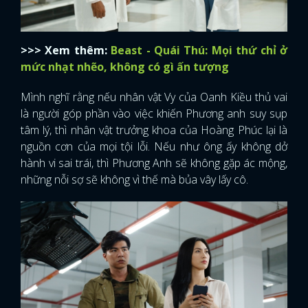
>>> Xem thêm:
Beast - Quái Thú: Mọi thứ chỉ ở
mức nhạt nhẽo, không có gì ấn tượng
Mình nghĩ rằng nếu nhân vật Vy của Oanh Kiều thủ vai
là người góp phần vào việc khiến Phương anh suy sụp
tâm lý, thì nhân vật trưởng khoa của Hoàng Phúc lại là
nguồn cơn của mọi tội lỗi. Nếu như ông ấy không dở
hành vi sai trái, thì Phương Anh sẽ không gặp ác mộng,
những nỗi sợ sẽ không vì thế mà bủa vây lấy cô.