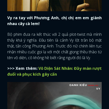
Vy ra tay với Phương Anh, chị chị em em giành
nhau cây cà lem!
Bộ phim đưa ra kết thúc với 2 quả plot-twist mà mình
thấy khá ý nghĩa. Đầu tiên là cảnh Vy lột trần bộ mặt
thật, tấn công Phương Anh. Trước đó nữ chính liên tục
nhận nhiều cuộc gọi lạ với một chất giọng thều thào từ
tên vô diện, cô không hề biết rằng người đó là Vy.
>>> Xem thêm:
Vô Diện Sát Nhân: Đầy màn rượt
đuổi và phục kích gây cấn