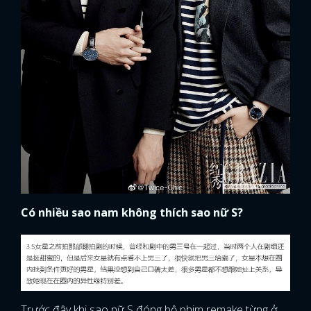
FACEBOOK
GOOGLE
Có nhiều sao nam không thích sao nữ S?
Trước đây khi sao nữ S đóng bộ phim remake từng ở