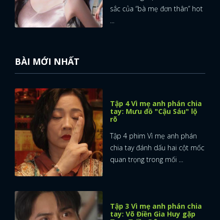
sắc của “bà mẹ đơn thân” hot
...
BÀI MỚI NHẤT
Tập 4 Vì mẹ anh phán chia
tay: Mưu đồ "Cậu Sáu" lộ
rõ
Tập 4 phim Vì mẹ anh phán
chia tay đánh dấu hai cột mốc
quan trọng trong mối ...
Tập 3 Vì mẹ anh phán chia
tay: Võ Điền Gia Huy gặp