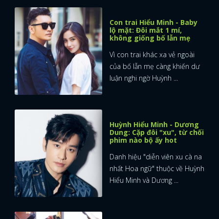
Con trai Hiểu Minh - Baby
lộ mặt: Đôi mắt 1 mí,
không giống bố lẫn mẹ
Vì con trai khác xa vẻ ngoài
của bố lẫn mẹ càng khiến dư
luận nghi ngờ Huỳnh ...
Huỳnh Hiểu Minh - Dương
Dung: Cặp đôi "xu", từ chối
phim nào bộ ấy hot
Danh hiệu "diễn viên xu cà na
nhất Hoa ngữ" thuộc về Huỳnh
Hiểu Minh và Dương ...