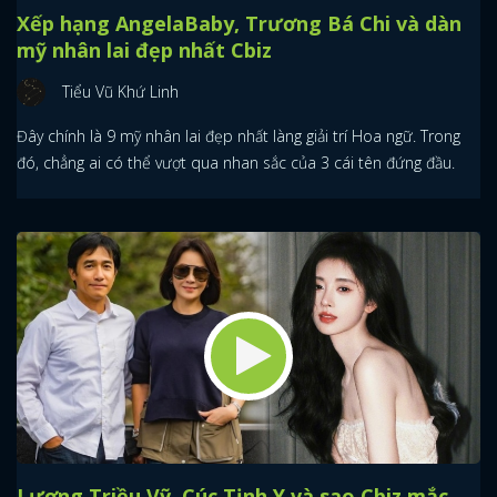
Xếp hạng AngelaBaby, Trương Bá Chi và dàn
mỹ nhân lai đẹp nhất Cbiz
Tiểu Vũ Khứ Linh
Đây chính là 9 mỹ nhân lai đẹp nhất làng giải trí Hoa ngữ. Trong
đó, chẳng ai có thể vượt qua nhan sắc của 3 cái tên đứng đầu.
Lương Triều Vỹ, Cúc Tịnh Y và sao Cbiz mắc