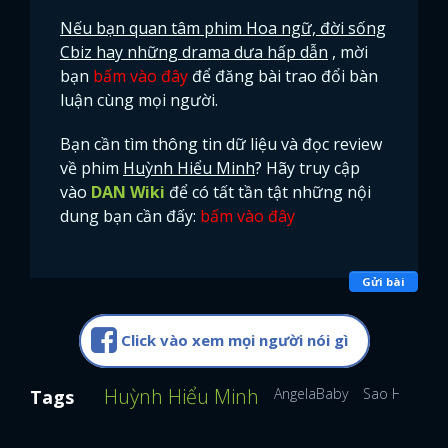
Nếu bạn quan tâm phim Hoa ngữ, đời sống
Cbiz hay những drama dưa hấp dẫn
, mời
bạn
bấm vào đây
để đăng bài trao đổi bàn
luận cùng mọi người.
Bạn cần tìm thông tin dữ liệu và đọc review
về phim
Huỳnh Hiểu Minh
? Hãy truy cập
vào
DAN Wiki
để có tất tần tật những nội
dung bạn cần đấy:
bấm vào đây
Gửi bài
Click vào xem mọi người nói gì
Huỳnh Hiểu Minh
AngelaBaby
Sao Hoa Ng
Tags
x
ĐĂNG NHẬP