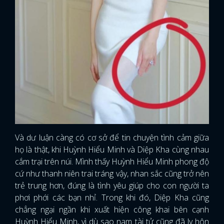
Và dư luận càng có cơ sở để tin chuyện tình cảm giữa
họ là thật, khi Huỳnh Hiểu Minh và Diệp Kha cùng nhau
cắm trại trên núi. Mình thấy Huỳnh Hiểu Minh phong độ
cứ như thanh niên trai tráng vậy, nhan sắc cũng trở nên
trẻ trung hơn, đúng là tình yêu giúp cho con người ta
phơi phới các bạn nhỉ. Trong khi đó, Diệp Kha cũng
chẳng ngại ngần khi xuất hiện công khai bên cạnh
Huỳnh Hiểu Minh, vì dù sao nam tài tử cũng đã ly hôn