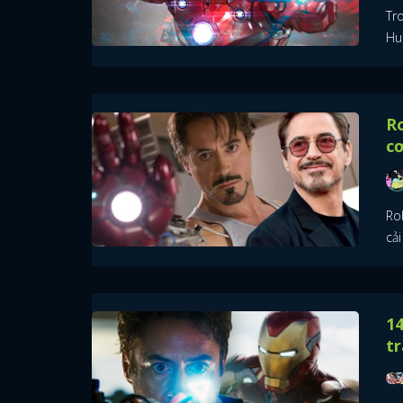
Tro
Hu
R
cơ
Rob
cải
14
t