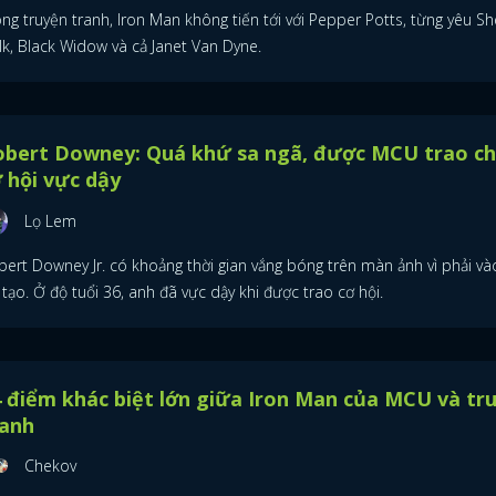
ng truyện tranh, Iron Man không tiến tới với Pepper Potts, từng yêu Sh
lk, Black Widow và cả Janet Van Dyne.
obert Downey: Quá khứ sa ngã, được MCU trao c
 hội vực dậy
Lọ Lem
ert Downey Jr. có khoảng thời gian vắng bóng trên màn ảnh vì phải vào
 tạo. Ở độ tuổi 36, anh đã vực dậy khi được trao cơ hội.
 điểm khác biệt lớn giữa Iron Man của MCU và tr
ranh
Chekov