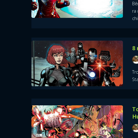
Bê
ra 
chi
8 
Tro
St
To
H