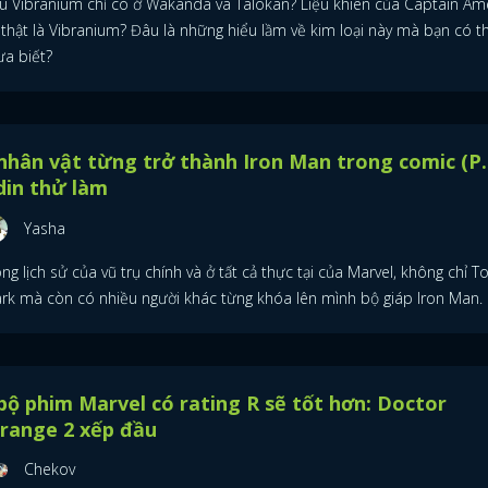
ệu Vibranium chỉ có ở Wakanda và Talokan? Liệu khiên của Captain Am
 thật là Vibranium? Đâu là những hiểu lầm về kim loại này mà bạn có t
FACEBOOK
GOOGLE
ưa biết?
nhân vật từng trở thành Iron Man trong comic (P.
din thử làm
Yasha
ng lịch sử của vũ trụ chính và ở tất cả thực tại của Marvel, không chỉ T
ark mà còn có nhiều người khác từng khóa lên mình bộ giáp Iron Man.
bộ phim Marvel có rating R sẽ tốt hơn: Doctor
range 2 xếp đầu
Chekov