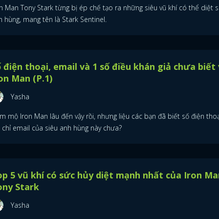
n Man Tony Stark từng bị ép chế tạo ra những siêu vũ khí có thể diệt s
 hùng, mang tên là Stark Sentinel.
 điện thoại, email và 1 số điều khán giả chưa biết
on Man (P.1)
Yasha
m mộ Iron Man lâu đến vậy rồi, nhưng liệu các bạn đã biết số điện thoạ
a chỉ email của siêu anh hùng này chưa?
p 5 vũ khí có sức hủy diệt mạnh nhất của Iron Ma
ony Stark
Yasha