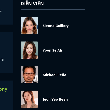
DIỄN VIÊN
và
Sienna Guillory
Yoon Se Ah
 ra
Michael Peña
Tony
Jeon Yeo Been