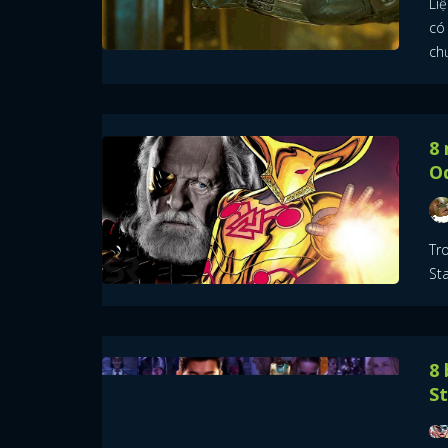
Li
có
ch
8 
O
Tro
St
8 
St