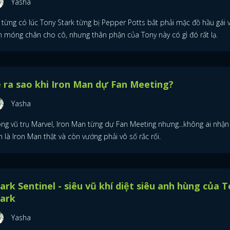
Yasha
 từng có lúc Tony Stark từng bị Pepper Potts bắt phải mặc đồ hầu gái 
n móng chân cho cô, nhưng thân phận của Tony này có gì đó rất lạ.
 ra sao khi Iron Man dự Fan Meeting?
Yasha
ong vũ trụ Marvel, Iron Man từng dự Fan Meeting nhưng...không ai nhận
 là Iron Man thật và còn vướng phải vô số rắc rối.
ark Sentinel - siêu vũ khí diệt siêu anh hùng của 
tark
Yasha