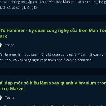
n cạnh những bộ giáp có kích cỡ vừa, Iron Man còn sở hữu những bộ g
kích cỡ vô cùng khổng lồ.
l's Hammer - kỳ quan công nghệ của Iron Man To
tark
Yasha
l's Hammer là một trong những kỳ quan công nghệ vĩ đại nhất của Iro
ny Stark, có khả năng ngăn chặn thảm họa ở cấp độ hành tinh.
ải đáp một số hiểu lầm xoay quanh Vibranium tro
 trụ Marvel
ĐĂNG NHẬP
Yasha