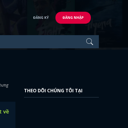
ĐĂNG KÝ
ĐĂNG NHẬP
nhưng
THEO DÕI CHÚNG TÔI TẠI
t về