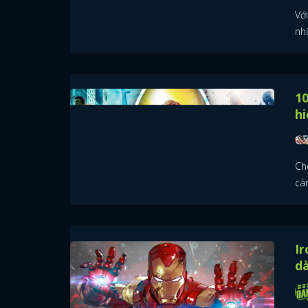
Vớ
nh
10
hi
Ch
cà
Ir
d