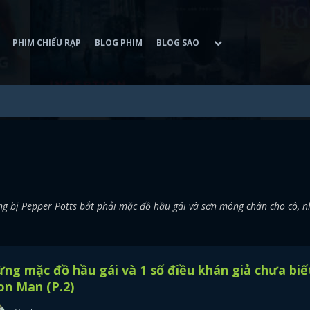
PHIM CHIẾU RẠP
BLOG PHIM
BLOG SAO
ừng bị Pepper Potts bắt phải mặc đồ hầu gái và sơn móng chân cho cô, 
ng mặc đồ hầu gái và 1 số điều khán giả chưa biế
on Man (P.2)