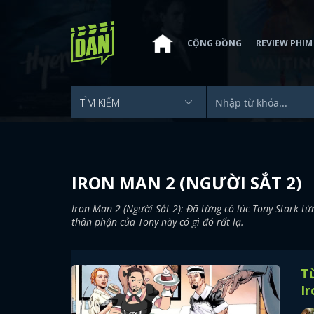
CỘNG ĐỒNG
REVIEW PHIM
IRON MAN 2 (NGƯỜI SẮT 2)
Iron Man 2 (Người Sắt 2): Đã từng có lúc Tony Stark t
thân phận của Tony này có gì đó rất lạ.
Từ
Ir