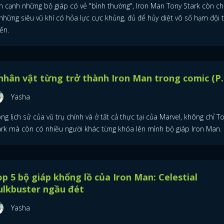
n cạnh những bộ giáp có vẻ "bình thường", Iron Man Tony Stark còn ch
những siêu vũ khí có hỏa lực cực khủng, đủ để hủy diệt vô số hạm đội 
ến.
nhân vật từng trở thành Iron Man trong comic (P.
Yasha
ng lịch sử của vũ trụ chính và ở tất cả thực tại của Marvel, không chỉ T
ark mà còn có nhiều người khác từng khóa lên mình bộ giáp Iron Man.
p 5 bộ giáp khổng lồ của Iron Man: Celestial
ulkbuster ngầu đét
Yasha