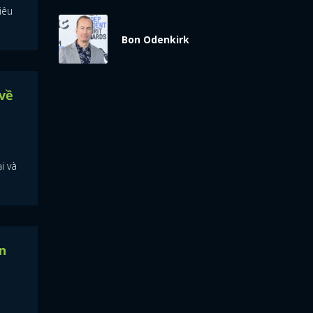
iêu
Bon Odenkirk
 về
i và
n