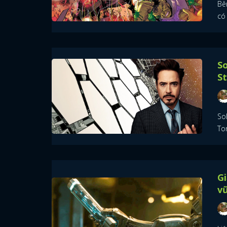
Bê
có 
So
S
So
To
Gi
vũ