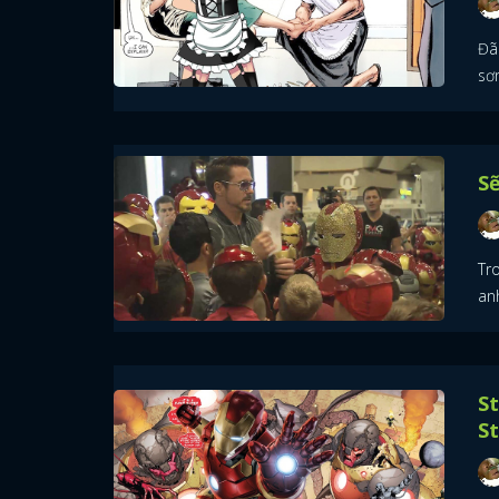
Đã
sơ
Sẽ
Tr
anh
St
S