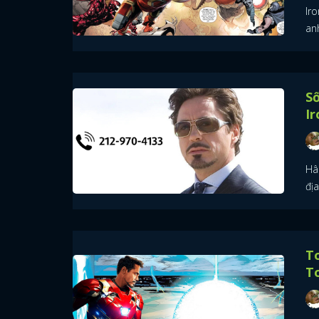
Iro
anh
Số
Ir
Hâ
đị
To
T