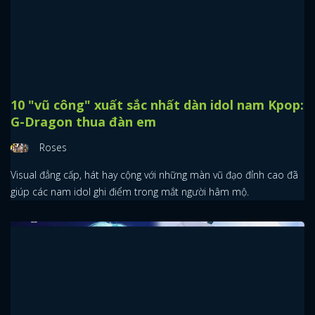
Đây dường như là cuộc đua của các thành viên Kpop bởi những
anh chàng đẹp trai đua nhau nắm giữ thứ hạng cao.
Dàn thần tượng Kpop đáng yêu xỉu khi
cosplay Minions
Trà Đào Cam Sả
Nhân dịp Minions đang được nói chuyện về nhiều, cùng tôi xem