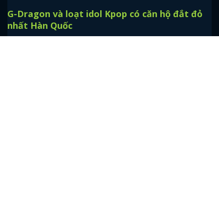
10 nam thần Hàn Quốc như phiên bản người
thật của các hoàng tử Disney
Tư Thành
Dưới đây là mười nam thần Hàn Quốc mà mình nghĩ là hiện thân
của các chàng hoàng tử Disney đó mọi người.