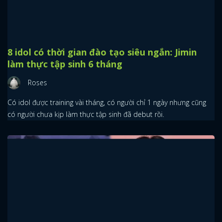
lại dàn sao Kpop đã từng có màn cosplay nhân vật này cực dễ
thương nhé.
10 "vũ công" xuất sắc nhất dàn idol nam Kpop:
G-Dragon thua đàn em
Roses
Visual đẳng cấp, hát hay cộng với những màn vũ đạo đỉnh cao đã
giúp các nam idol ghi điểm trong mắt người hâm mộ.