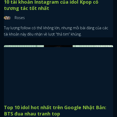
9 fancam xuất sắc của idol gen 3: Visual Irene,
Rosé làm non-fan u mê
Roses
Đây thực sự là những chiếc fancam huyền thoại, chứng minh
nhan sắc thật đẹp “ná thở” của các thần tượng Kpop.
10 tài khoản Instagram của idol Kpop có
tương tác tốt nhất