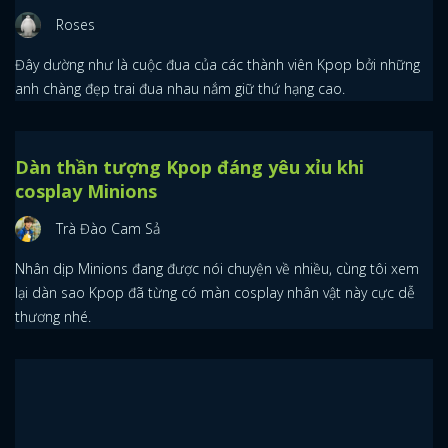
Roses
Tuy lượng follow có thể không lớn, nhưng mỗi bài đăng của các
tài khoản này đều nhận về lượt “thả tim” khủng.
Top 10 idol hot nhất trên Google Nhật Bản:
BTS đua nhau tranh top
Roses