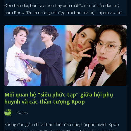
Đôi chân dài, bàn tay thon hay ánh mắt “biết nói” của dàn mỹ
nam Kpop đều là những nét đẹp trời ban mà hội chị em ao ước.
Mối quan hệ "siêu phức tạp" giữa hội phụ
huynh và các thần tượng Kpop
Roses
Không đơn giản chỉ là thân thiết đâu nhé, hội phụ huynh Kpop