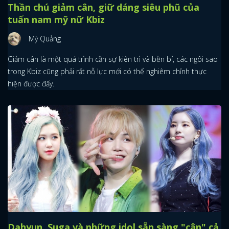
Thần chú giảm cân, giữ dáng siêu phũ của
tuấn nam mỹ nữ Kbiz
Mỳ Quảng
Giảm cân là một quá trình cần sự kiên trì và bền bỉ, các ngôi sao
trong Kbiz cũng phải rất nỗ lực mới có thể nghiêm chỉnh thực
hiện được đấy.
Dahyun, Suga và những idol sẵn sàng "cân" cả