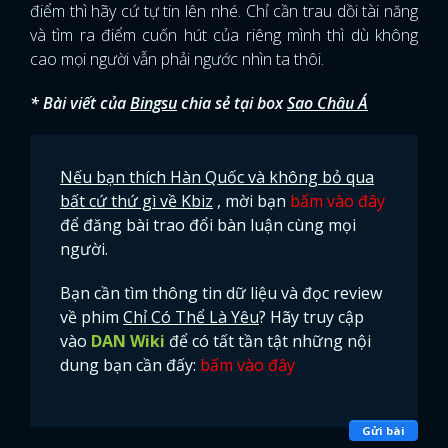
điểm thì hãy cứ tự tin lên nhé. Chỉ cần trau dồi tài năng
và tìm ra điểm cuốn hút của riêng mình thì dù không
cao mọi người vẫn phải ngước nhìn ta thôi.
* Bài viết của
Bingsu
chia sẻ tại box
Sao Châu Á
Nếu bạn thích Hàn Quốc và không bỏ qua
bất cứ thứ gì về Kbiz
, mời bạn
bấm vào đây
để đăng bài trao đổi bàn luận cùng mọi
người.
Bạn cần tìm thông tin dữ liệu và đọc review
về phim
Chỉ Có Thể Là Yêu
? Hãy truy cập
vào
DAN Wiki
để có tất tần tật những nội
dung bạn cần đấy:
bấm vào đây
Gửi bài