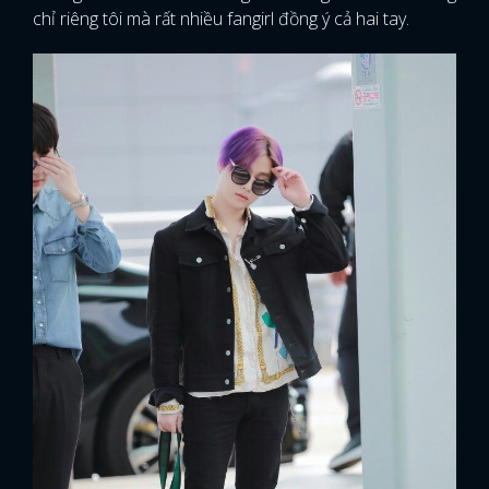
chỉ riêng tôi mà rất nhiều fangirl đồng ý cả hai tay.