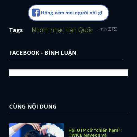
Hóng xem mọi người nói gì
Nhóm nhạc Hàn Quốc
Jimin (BTS)
Do Kyun
Tags
FACEBOOK - BÌNH LUẬN
CÙNG NỘI DUNG
Hội OTP cỡ "chiến hạm":
TWICE Nayeon và