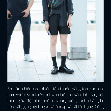
Sở hữu chiều cao khiêm tốn thuộc hàng top các idol
nam với 165cm khiến Jinhwan luôn rơi vào tình trạng lọt
thỏm giữa đội hình nhóm. Nhưng bù lại anh chàng lại
có chất giọng ngọt ngào và ấm áp và rất tốt bụng. Cũng