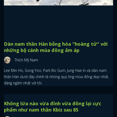
Thích Mỹ Nam
Chỉ thêm ria mép hoặc một bộ râu thôi nhưng khí chất và vẻ đẹp
của các nam thần Hàn đã lập tức có chuyển biến lớn lắm.
Dàn nam thần Hàn bỗng hóa "hoàng tử" với
những bộ cánh mùa đông ấm áp
Thích Mỹ Nam