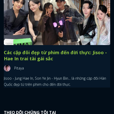
x
ĐĂNG NHẬP
FACEBOOK
GOOGLE
Các cặp đôi đẹp từ phim đến đời thực: Jisoo -
Hae In trai tài gái sắc
Pitaya
Jisoo - Jung Hae In, Son Ye Jin - Hyun Bin... là những cặp đôi Hàn
Quốc đẹp từ trên phim cho đến đời thực.
THEO DÕI CHÚNG TÔI TẠI