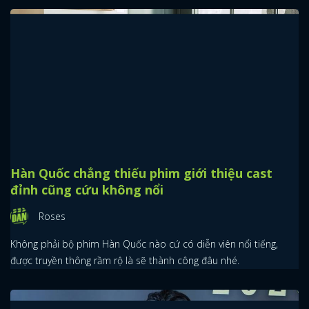
Mỹ nhân Kbiz khi đọ sắc với tóc mái ngố: Jisoo
ngọt ngào, Tzuyu bị dìm
Pitaya
Jisoo (BLACKPINK), Tzuyu (TWICE)... là những nữ idol Kpop để lại
cho mình dấu ấn khó quên khi thử sức với tóc mái ngố.