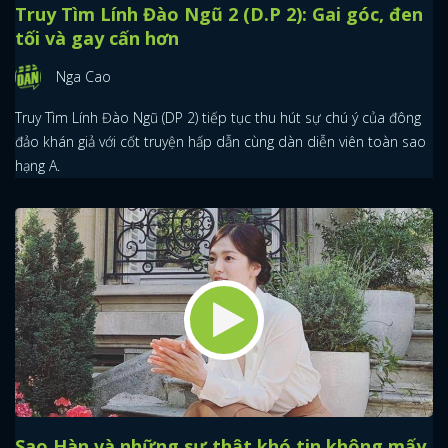
Truy Tìm Lính Đào Ngũ 2 (D.P 2): Gai góc, đen
tối và gay cấn hơn
Nga Cao
Truy Tìm Lính Đào Ngũ (DP 2) tiếp tục thu hút sự chú ý của đông
đảo khán giả với cốt truyện hấp dẫn cùng dàn diễn viên toàn sao
hạng A.
Sao Hàn và những sự thật khó tin không mấy