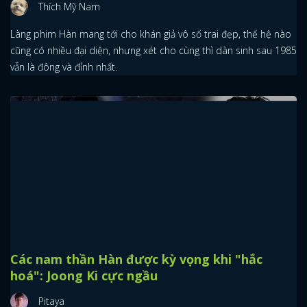
Lee Min Ho, Gong Yoo, Park Bo Gum, Jung Hae In và dàn nam
thần Hàn dưới đây chính là những quý ông mùa đông đẹp nhất,
đáng ngắm nhất với tôi.
Không lứa nào vừa đỉnh vừa đông lại cực
phẩm như nam thần Kbiz sau 85
Thích Mỹ Nam