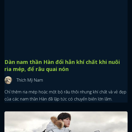
Hàn Quốc chẳng thiếu phim giới thiệu cast
đỉnh cũng cứu không nổi
Roses
Không phải bộ phim Hàn Quốc nào cứ có diễn viên nổi tiếng,
được truyền thông rầm rộ là sẽ thành công đâu nhé.
Dàn nam thần Hàn đổi hẳn khí chất khi nuôi
ria mép, để râu quai nón