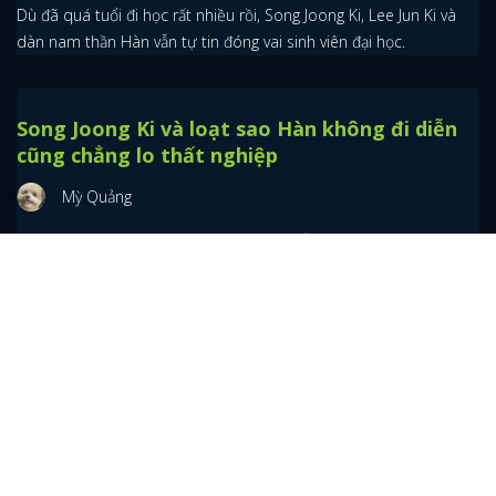
khán giả cực kỳ mong đợi sẽ đảm nhận một vai diễn phản diện
trên màn ảnh.
Nam thần Hàn cùng ngược dòng thời gian trở
lại làm sinh viên
Thích Mỹ Nam
Dù đã quá tuổi đi học rất nhiều rồi, Song Joong Ki, Lee Jun Ki và
dàn nam thần Hàn vẫn tự tin đóng vai sinh viên đại học.