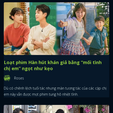
Loạt phim Hàn hút khán giả bằng “mối tình
chị em” ngọt như kẹo
Roses
Dù có chênh lệch tuổi tác nhưng màn tương tác của các cặp chị
em này vẫn được mọt phim tung hô nhiệt tình.