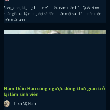
Làng phim Hàn mang tới cho khán giả vô số trai đẹp, thế hệ nào
cũng có nhiều đại diện, nhưng xét cho cùng thì dàn sinh sau 1985
vẫn là đông và đỉnh nhất.
Các nam thần Hàn được kỳ vọng khi "hắc
hoá": Joong Ki cực ngầu
Pitaya
Song Joong Ki, Jung Hae In và nhiều nam thần Hàn Quốc được