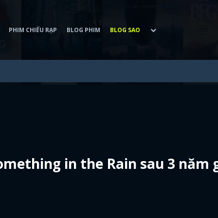
PHIM CHIẾU RẠP
BLOG PHIM
BLOG SAO
omething in the Rain sau 3 năm 