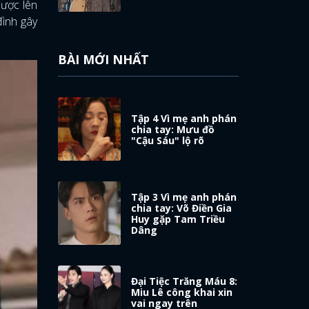
được lên
đình gây
BÀI MỚI NHẤT
Tập 4 Vì mẹ anh phán
chia tay: Mưu đồ
"Cậu Sáu" lộ rõ
Tập 3 Vì mẹ anh phán
chia tay: Võ Điền Gia
Huy gặp Tam Triều
Dâng
Đại Tiệc Trăng Máu 8:
Miu Lê công khai xin
vai ngay trên