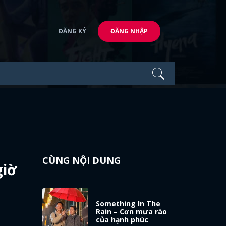
ĐĂNG KÝ
ĐĂNG NHẬP
CÙNG NỘI DUNG
giờ
Something In The
Rain – Cơn mưa rào
của hạnh phúc