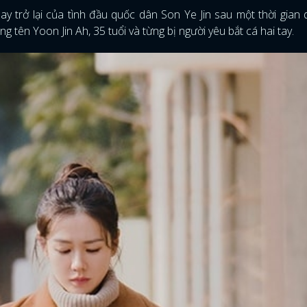
 trở lại của tình đầu quốc dân Son Ye Jin sau một thời gian 
 tên Yoon Jin Ah, 35 tuổi và từng bị người yêu bắt cá hai tay.