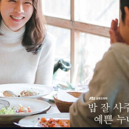
FACEBOOK
GOOGLE