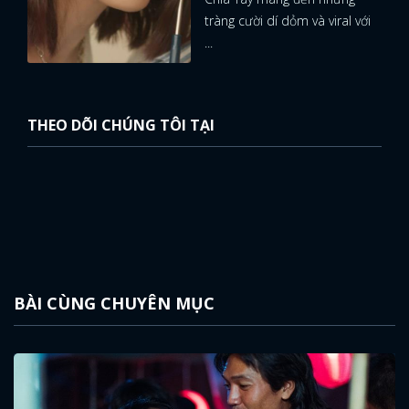
tràng cười dí dỏm và viral với
...
THEO DÕI CHÚNG TÔI TẠI
BÀI CÙNG CHUYÊN MỤC