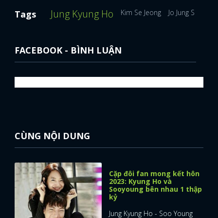
Jung Kyung Ho
Kim Se Jeong
Jo Jung Suk
Na
Tags
FACEBOOK - BÌNH LUẬN
CÙNG NỘI DUNG
Cặp đôi fan mong kết hôn
2023: Kyung Ho và
Sooyoung bên nhau 1 thập
kỷ
Jung Kyung Ho - Soo Young