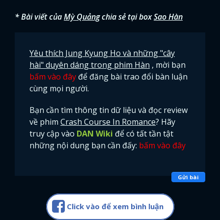
* Bài viết của
Mỳ Quảng
chia sẻ tại box
Sao Hàn
Yêu thích Jung Kyung Ho và những "cây
hài" duyên dáng trong phim Hàn
, mời bạn
bấm vào đây
để đăng bài trao đổi bàn luận
cùng mọi người.
Bạn cần tìm thông tin dữ liệu và đọc review
về phim
Crash Course In Romance
? Hãy
truy cập vào
DAN Wiki
để có tất tần tật
những nội dung bạn cần đấy:
bấm vào đây
Gửi bài
Click vào để xem bình luận