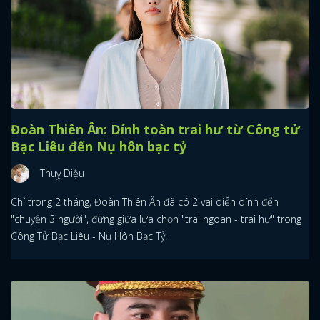
Đoàn Thiên Ân: Dính toàn trai hư từ Công tử
Bạc Liêu đến Nụ hôn bạc tỷ
Thuỵ Diệu
Chỉ trong 2 tháng, Đoàn Thiên Ân đã có 2 vai diễn dính đến
"chuyện 3 người", đứng giữa lựa chọn "trai ngoan - trai hư" trong
Công Tử Bạc Liêu - Nụ Hôn Bạc Tỷ.