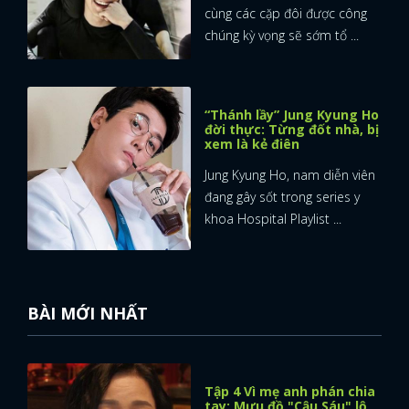
cùng các cặp đôi được công
chúng kỳ vọng sẽ sớm tổ ...
“Thánh lầy” Jung Kyung Ho
đời thực: Từng đốt nhà, bị
xem là kẻ điên
Jung Kyung Ho, nam diễn viên
đang gây sốt trong series y
khoa Hospital Playlist ...
BÀI MỚI NHẤT
Tập 4 Vì mẹ anh phán chia
tay: Mưu đồ "Cậu Sáu" lộ