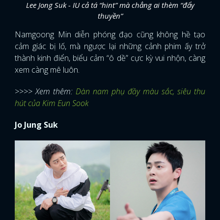
Lee Jong Suk - IU cả tá “hint” mà chẳng ai thèm “đẩy
thuyền”
Namgoong Min diễn phóng đạo cũng không hề tạo
cảm giác bị lố, mà ngược lại những cảnh phim ấy trở
thành kinh điển, biểu cảm “ô dề” cực kỳ vui nhộn, càng
xem càng mê luôn.
>>>> Xem thêm:
Dàn nam phụ đầy màu sắc, siêu thu
hút của Kim Eun Sook
Jo Jung Suk