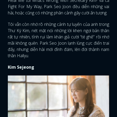
Heal Me tới What’s Wrong With Secretary Kim? và cả
Fight For My Way, Park Seo Joon đều diễn những vai
hài, hoặc cũng có những phân cảnh gây cười ấn tượng.
Tôi vẫn còn nhớ rõ những cảnh tự luyến của anh trong
Thư Ký Kim, nét mặt nói những lời khen ngợi bản thân
rất tự nhiên, tỉnh rụi làm khán giả cười “té ghế” rồi nhớ
mãi không quên. Park Seo Joon lạnh lùng cực điển trai
đấy, nhưng diễn hài mới đình đám, lên đời thành nam
thần Hallyu.
Kim Sejeong