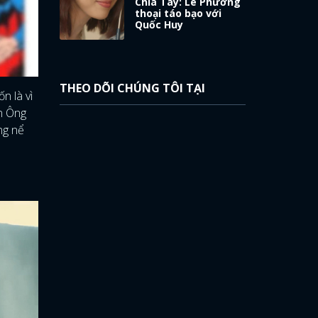
Chia Tay: Lê Phương
thoại táo bạo với
Quốc Huy
THEO DÕI CHÚNG TÔI TẠI
n là vì
àn Ông
ng nể