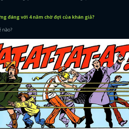
FACEBOOK
GOOGLE
ứng đáng với 4 năm chờ đợi của khán giả?
ế nào?