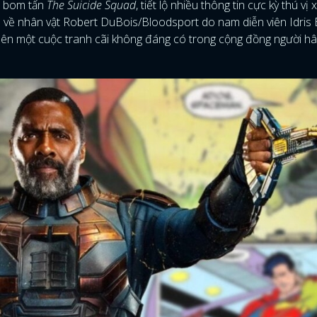
ho bom tấn
The Suicide Squad
, tiết lộ nhiều thông tin cực kỳ thú vị
à về nhân vật Robert DuBois/Bloodsport do nam diễn viên Idris 
nên một cuộc tranh cãi không đáng có trong cộng đồng người h