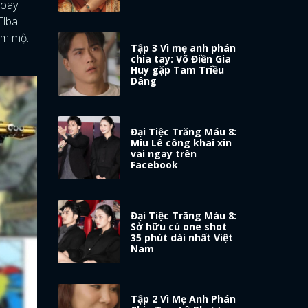
 xoay
Elba
âm mộ.
Tập 3 Vì mẹ anh phán
chia tay: Võ Điền Gia
Huy gặp Tam Triều
Dâng
Đại Tiệc Trăng Máu 8:
Miu Lê công khai xin
vai ngay trên
Facebook
Đại Tiệc Trăng Máu 8:
Sở hữu cú one shot
35 phút dài nhất Việt
Nam
Tập 2 Vì Mẹ Anh Phán