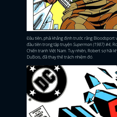
Đầu tiên, phải khẳng định trước rằng Bloodsport vố
đầu tiên trong tập truyện
Superman (1987) #4
, R
Chiến tranh Việt Nam. Tuy nhiên, Robert sợ hãi k
DuBois, đã thay thế trách nhiệm đó.