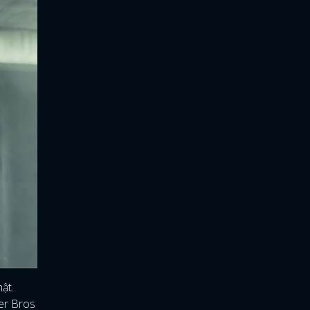
ật.
ner Bros