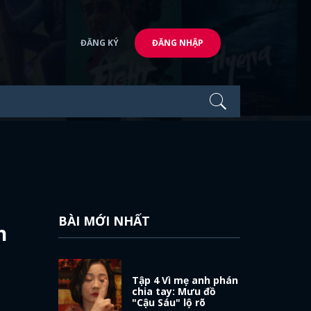
ĐĂNG KÝ
ĐĂNG NHẬP
BÀI MỚI NHẤT
n
Tập 4 Vì mẹ anh phán
chia tay: Mưu đồ
"Cậu Sáu" lộ rõ