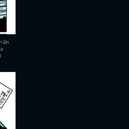
n lần
ia
l