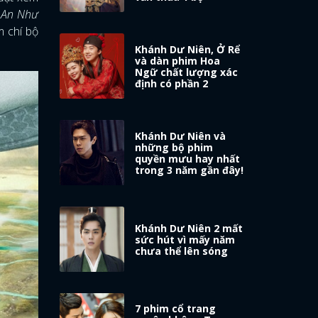
 An Như
m chí bộ
Khánh Dư Niên, Ở Rể
và dàn phim Hoa
Ngữ chất lượng xác
định có phần 2
Khánh Dư Niên và
những bộ phim
quyền mưu hay nhất
trong 3 năm gần đây!
Khánh Dư Niên 2 mất
sức hút vì mấy năm
chưa thể lên sóng
7 phim cổ trang