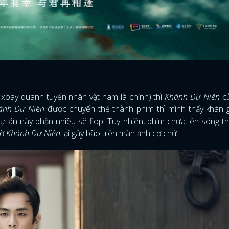
i xoay quanh tuyến nhân vật nam là chính) thì
Khánh Dư Niên
củ
ánh Dư Niên
được chuyển thể thành phim thì mình thấy khán 
 án này phần nhiều sẽ flop. Tuy nhiên, phim chưa lên sóng thì
gờ
Khánh Dư Niên
lại gây bão trên màn ảnh cơ chứ.
ĐĂNG NHẬP