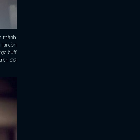
 thành.
 lại còn
ược buff
trên đời