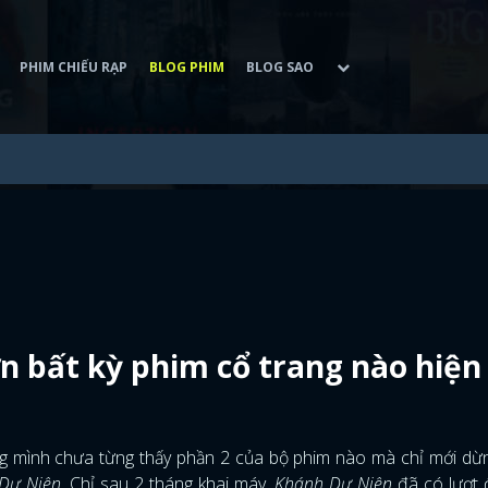
PHIM CHIẾU RẠP
BLOG PHIM
BLOG SAO
n bất kỳ phim cổ trang nào hiện
 mình chưa từng thấy phần 2 của bộ phim nào mà chỉ mới dừng
Dư Niên
. Chỉ sau 2 tháng khai máy,
Khánh Dư Niên
đã có lượt 