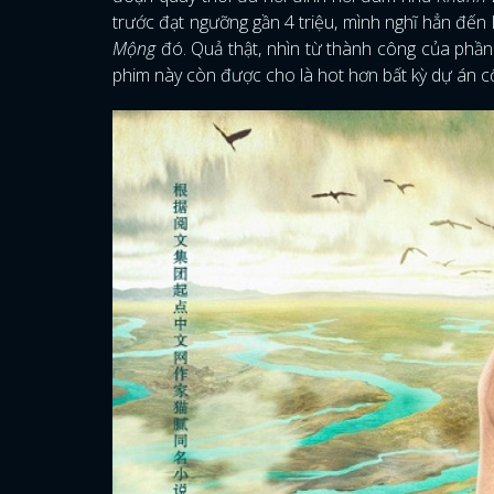
trước đạt ngưỡng gần 4 triệu, mình nghĩ hẳn đến
Mộng
đó. Quả thật, nhìn từ thành công của phầ
phim này còn được cho là hot hơn bất kỳ dự án c