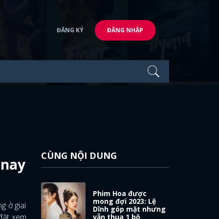
ĐĂNG KÝ
ĐĂNG NHẬP
CÙNG NỘI DUNG
 nay
Phim Hoa được
mong đợi 2023: Lệ
 ở giai
Dĩnh góp mặt nhưng
đặt xem
vẫn thua 1 bộ