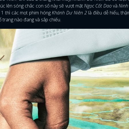
 lúc lên sóng chắc con số này sẽ vượt mặt
Ngọc Cốt Dao
và
Ninh
n 1 thì các mọt phim hóng
Khánh Dư Niên 2
là điều dễ hiểu, thậ
ổ trang nào đang và sắp chiếu.