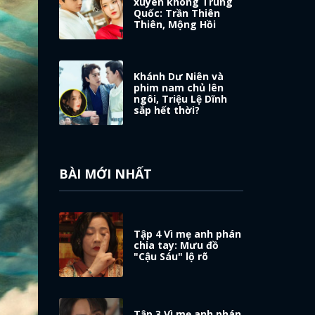
xuyên không Trung
Quốc: Trần Thiên
Thiên, Mộng Hồi
Khánh Dư Niên và
phim nam chủ lên
ngôi, Triệu Lệ Dĩnh
sắp hết thời?
BÀI MỚI NHẤT
Tập 4 Vì mẹ anh phán
chia tay: Mưu đồ
"Cậu Sáu" lộ rõ
Tập 3 Vì mẹ anh phán