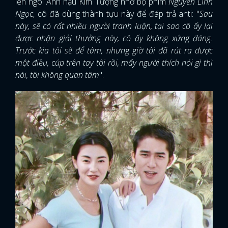
lên ngôi Ảnh hậu Kim Tượng nhờ bộ phim
Nguyễn Linh
Ngọc
, cô đã dùng thành tựu này để đáp trả anti: "
Sau
này, sẽ có rất nhiều người tranh luận, tại sao cô ấy lại
được nhận giải thưởng này, cô ấy không xứng đáng.
Trước kia tôi sẽ để tâm, nhưng giờ tôi đã rút ra được
một điều, cúp trên tay tôi rồi, mấy người thích nói gì thì
nói, tôi không quan tâm
".