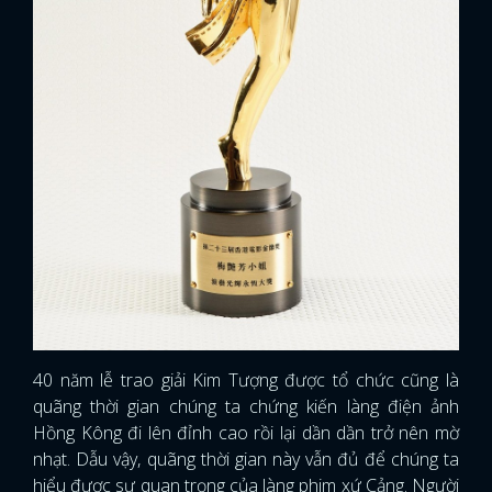
40 năm lễ trao giải Kim Tượng được tổ chức cũng là
quãng thời gian chúng ta chứng kiến làng điện ảnh
Hồng Kông đi lên đỉnh cao rồi lại dần dần trở nên mờ
nhạt. Dẫu vậy, quãng thời gian này vẫn đủ để chúng ta
hiểu được sự quan trọng của làng phim xứ Cảng. Người