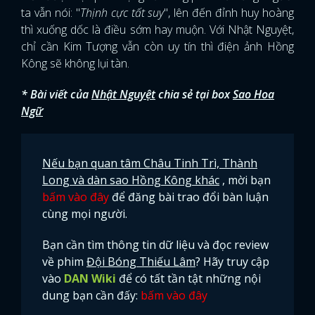
ta vẫn nói: "
Thịnh cực tất suy
", lên đến đỉnh huy hoàng
thì xuống dốc là điều sớm hay muộn. Với Nhật Nguyệt,
chỉ cần Kim Tượng vẫn còn uy tín thì điện ảnh Hồng
Kông sẽ không lụi tàn.
* Bài viết của
Nhật Nguyệt
chia sẻ tại box
Sao Hoa
Ngữ
Nếu bạn quan tâm Châu Tinh Trì, Thành
Long và dàn sao Hồng Kông khác
, mời bạn
bấm vào đây
để đăng bài trao đổi bàn luận
cùng mọi người.
Bạn cần tìm thông tin dữ liệu và đọc review
về phim
Đội Bóng Thiếu Lâm
? Hãy truy cập
vào
DAN Wiki
để có tất tần tật những nội
dung bạn cần đấy:
bấm vào đây