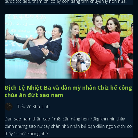
được tốt đẹp, thậm chí cô ấy còn đang tính chuyện ly hôn nữa.
Địch Lệ Nhiệt Ba và dàn mỹ nhân Cbiz bế công
chúa ăn đứt sao nam
Tiểu Vũ Khứ Linh
Dàn sao nam thân cao 1m8, cân nặng hơn 70kg khi nhìn thấy
cảnh những sao nữ tay chân nhỏ nhắn bế bạn diễn ngon ơ thì có
thấy "xí hổ" không nhỉ?