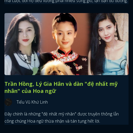
mà cuộc đời họ đều vướng phải nhiều sóng gió, lận đận đủ đường.
Trần Hồng, Lý Gia Hân và dàn "đệ nhất mỹ
nhân" của Hoa ngữ
Tiểu Vũ Khứ Linh
Đây chính là những "đệ nhất mỹ nhân" được truyền thông lẫn
công chúng Hoa ngữ thừa nhận và tán tụng hết lời.