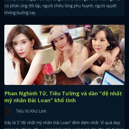
có phản ứng đối lập, người chiều lòng phụ huynh, người quyết
không buông tay.
Phan Nghinh Tử, Tiêu Tường và dàn "đệ nhất
mỹ nhân Đài Loan" khổ tình
Tiểu Vũ Khứ Linh
Đây là 3 “đệ nhất mỹ nhân Đài Loan” đình đám nhất. Vì quá đẹp