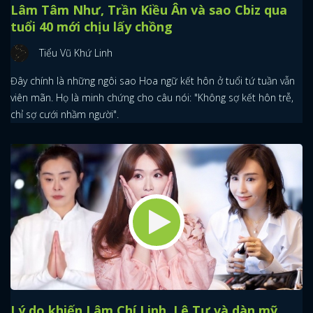
Lâm Tâm Như, Trần Kiều Ân và sao Cbiz qua
tuổi 40 mới chịu lấy chồng
Tiểu Vũ Khứ Linh
Đây chính là những ngôi sao Hoa ngữ kết hôn ở tuổi tứ tuần vẫn
viên mãn. Họ là minh chứng cho câu nói: "Không sợ kết hôn trễ,
chỉ sợ cưới nhầm người".
Lý do khiến Lâm Chí Linh, Lê Tư và dàn mỹ