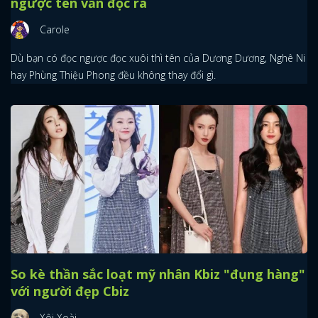
ngược tên vẫn đọc ra
Carole
Dù bạn có đọc ngược đọc xuôi thì tên của Dương Dương, Nghê Ni
hay Phùng Thiệu Phong đều không thay đổi gì.
So kè thần sắc loạt mỹ nhân Kbiz "đụng hàng"
với người đẹp Cbiz
Xôi Xoài