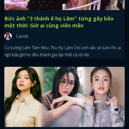
Bức ảnh "3 thánh ế họ Lâm" từng gây bão
một thời: Giờ ai cũng viên mãn
Carole
Cứ tưởng Lâm Tâm Như, Thư Kỳ, Lâm Chí Linh vẫn sẽ luôn FA, ai
ngờ bây giờ họ đều thành gia lập thất cả rồi đó.