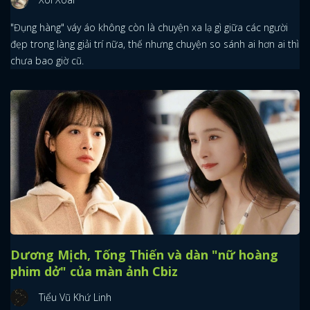
"Đụng hàng" váy áo không còn là chuyện xa lạ gì giữa các người
đẹp trong làng giải trí nữa, thế nhưng chuyện so sánh ai hơn ai thì
chưa bao giờ cũ.
Dương Mịch, Tống Thiến và dàn "nữ hoàng
phim dở" của màn ảnh Cbiz
Tiểu Vũ Khứ Linh