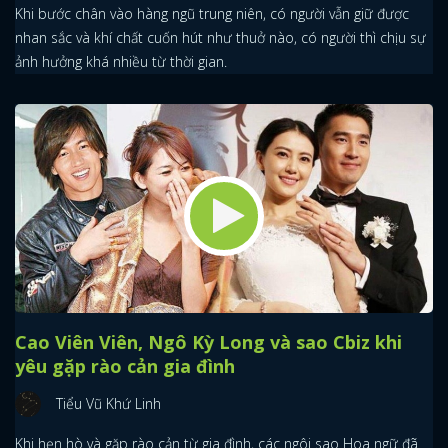
Khi bước chân vào hàng ngũ trung niên, có người vẫn giữ được
nhan sắc và khí chất cuốn hút như thuở nào, có người thì chịu sự
ảnh hưởng khá nhiều từ thời gian.
Cao Viên Viên, Ngô Kỳ Long và sao Cbiz khi
yêu gặp rào cản gia đình
Tiểu Vũ Khứ Linh
Khi hẹn hò và gặp rào cản từ gia đình, các ngôi sao Hoa ngữ đã