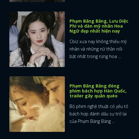
Phạm Băng Băng, Lưu Diệc
Phi và dàn mỹ nhân Hoa
Ngữ đẹp nhất hiện nay
Cbiz xưa nay không thiếu mỹ
nhân và những nữ thần nổi
bật nhất trong rừng hoa ...
Phạm Băng Băng đóng
phim bách hợp Hàn Quốc,
trailer gây quắn quéo
Bộ phim nghệ thuật có yếu tố
bách hợp đánh dấu sự trở lại
của Phạm Băng Băng ...