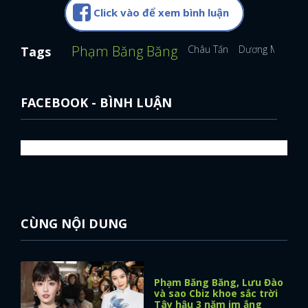
Click vào để xem bình luận
Phạm Băng Băng
Châu Tấn
Dương Mịch
N
Tags
FACEBOOK - BÌNH LUẬN
CÙNG NỘI DUNG
Phạm Băng Băng, Lưu Đào
và sao Cbiz khoe sắc trời
Tây hậu 3 năm im ắng