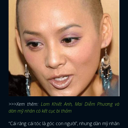
FACEBOOK
GOOGLE
>>>Xem thêm:
Lam Khiết Anh, Mai Diễm Phương và
dàn mỹ nhân có kết cục bi thảm
“Cái răng cái tóc là góc con người”, nhưng dàn mỹ nhân