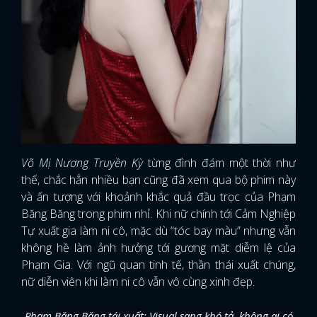
Võ Mị Nương Truyền Kỳ
từng đình đám một thời như
thế, chắc hẳn nhiều bạn cũng đã xem qua bộ phim này
và ấn tượng với khoảnh khắc quả đầu trọc của Phạm
Băng Băng trong phim nhỉ. Khi nữ chính tới Cảm Nghiệp
Tự xuất gia làm ni cô, mặc dù “tóc bay màu” nhưng vẫn
không hề làm ảnh hưởng tới gương mặt diễm lệ của
Phạm Gia. Với ngũ quan tinh tế, thần thái xuất chúng,
nữ diễn viên khi làm ni cô vẫn vô cùng xinh đẹp.
Phạm Băng Băng tái xuất: Visual sang khó tả, không ai có