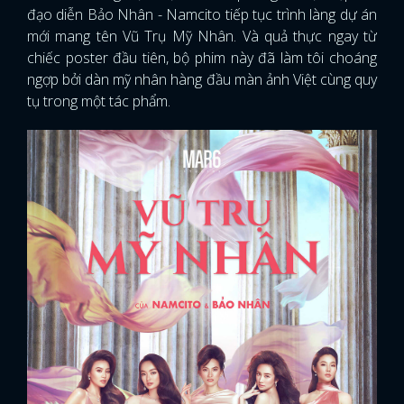
đạo diễn Bảo Nhân - Namcito tiếp tục trình làng dự án
mới mang tên Vũ Trụ Mỹ Nhân. Và quả thực ngay từ
chiếc poster đầu tiên, bộ phim này đã làm tôi choáng
ngợp bởi dàn mỹ nhân hàng đầu màn ảnh Việt cùng quy
tụ trong một tác phẩm.