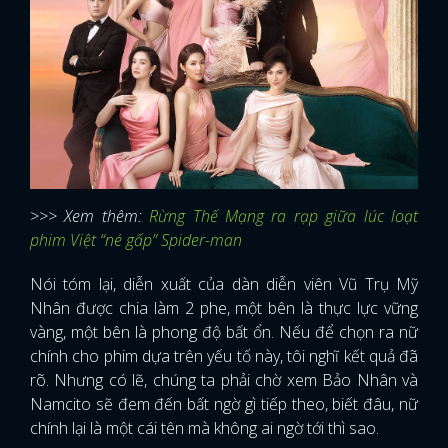
>>> Xem thêm:
Rừng Thế Mạng ra rạp giữa lúc loạt
phim Việt “né gấp” Spider-man
Nói tóm lại, diễn xuất của dàn diễn viên Vũ Trụ Mỹ
Nhân được chia làm 2 phe, một bên là thực lực vững
vàng, một bên là phong độ bất ổn. Nếu để chọn ra nữ
chính cho phim dựa trên yếu tố này, tôi nghĩ kết quả đã
rõ. Nhưng có lẽ, chúng ta phải chờ xem Bảo Nhân và
x
Namcito sẽ đem đến bất ngờ gì tiếp theo, biết đâu, nữ
ĐĂNG NHẬP
chính lại là một cái tên mà không ai ngờ tới thì sao.