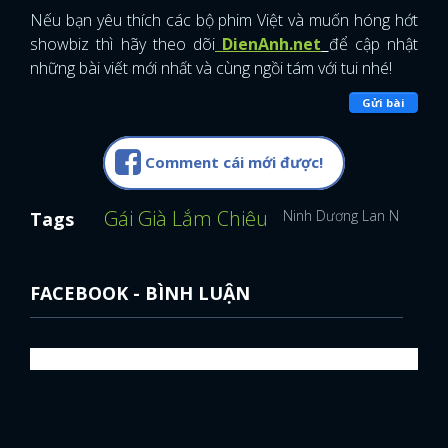
Nếu bạn yêu thích các bộ phim Việt và muốn hóng hớt
showbiz thì hãy theo dõi
DienAnh.net
để cập nhật
những bài viết mới nhất và cùng ngồi tám với tui nhé!
Gửi bài
Comment cái mới được!
Gái Già Lắm Chiêu
Ninh Dương Lan Ngọc
P
Tags
FACEBOOK - BÌNH LUẬN