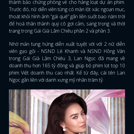
thành bảo chứng phòng vé cho hàng loạt dự án phim.
Trước đó, nữ diễn viên từng có màn lột xác ngoạn mục,
thoát khỏi hình ảnh “gái quê” gắn liền suốt bao năm trời
để hoá thân thành quý cô gợi cảm, sang trọng và thời
trang trong Gái Già Lắm Chiêu phần 2 và phần 3.
Nhờ màn tung hứng diễn xuất tuyệt vời với 2 nữ diễn
viên gạo gội - NSND Lê Khanh và NSND Hồng Vân
trong Gái Già Lắm Chiêu 3, Lan Ngọc đã mang về
doanh thu hơn 165 tỷ đồng và giúp bộ phim lọt top 10
phim Việt doanh thu cao nhất. Kể từ đây, cái tên Lan
Ngọc gắn liền với danh xưng mỹ nhân trăm tỷ.