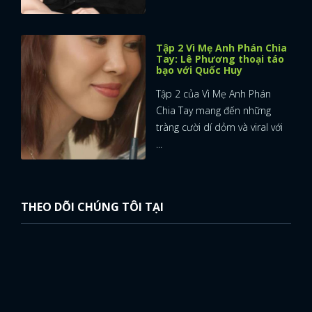
Tập 2 Vì Mẹ Anh Phán Chia
Tay: Lê Phương thoại táo
bạo với Quốc Huy
Tập 2 của Vì Mẹ Anh Phán
Chia Tay mang đến những
tràng cười dí dỏm và viral với
...
THEO DÕI CHÚNG TÔI TẠI