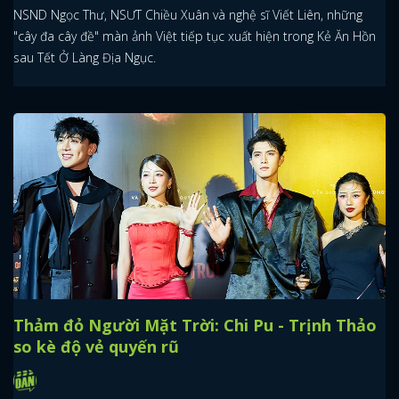
NSND Ngọc Thư, NSƯT Chiều Xuân và nghệ sĩ Viết Liên, những
"cây đa cây đề" màn ảnh Việt tiếp tục xuất hiện trong Kẻ Ăn Hồn
sau Tết Ở Làng Địa Ngục.
Thảm đỏ Người Mặt Trời: Chi Pu - Trịnh Thảo
so kè độ vẻ quyến rũ