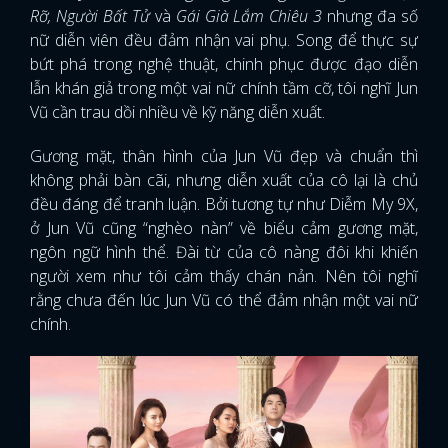
Rỡ, Người Bất Tử
và
Gái Già Lắm Chiêu 3
nhưng đa số
nữ diễn viên đều đảm nhận vai phụ. Song để thực sự
bứt phá trong nghệ thuật, chinh phục được đạo diễn
lẫn khán giả trong một vai nữ chính tầm cỡ, tôi nghĩ Jun
Vũ cần trau dồi nhiều về kỹ năng diễn xuất.
Gương mặt, thân hình của Jun Vũ đẹp và chuẩn thì
không phải bàn cãi, nhưng diễn xuất của cô lại là chủ
đều đáng để tranh luận. Bởi tương tự như Diễm My 9X,
ở Jun Vũ cũng “nghèo nàn” về biểu cảm gương mặt,
ngôn ngữ hình thể. Đài từ của cô nàng đôi khi khiến
người xem như tôi cảm thấy chán nản. Nên tôi nghĩ
rằng chưa đến lúc Jun Vũ có thể đảm nhận một vai nữ
chính.