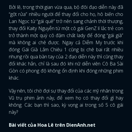
Bởi lẽ, trong thời gian vừa qua, bộ đôi đạo diễn này đã
FACEBOOK
GOOGLE
“gột rửa” nhiều người để thay đổi cho họ, hô biến cho
Lan Ngọc từ “gái quê” trở nên sang chảnh thời thượng,
thay đổi Kaity Nguyễn từ một cô gái GenZ lí lắc trẻ con
trở thành một quý cô đậm chất lady để đóng “gái già”
mà không ai chê được. Ngay cả Diễm My trước khi
đóng Gái Già Lắm Chiêu 1 cũng bị chê bai rất nhiều
nhưng rồi qua bàn tay của 2 đạo diễn này thì cũng thay
đổi khác hẳn, chỉ là sau đó khi nữ diễn viên Cô Ba Sài
Gòn có phong độ không ổn định khi đóng những phim
khác.
Vậy nên, tôi chờ đợi sự thay đổi của các mỹ nhân trong
Vũ trụ phim ảnh này, để xem họ có thay đổi gì hay
không. Các bạn thì sao, kỳ vọng ai trong số 5 cô gái
này?
Bài viết của Hoa Lê trên DienAnh.net