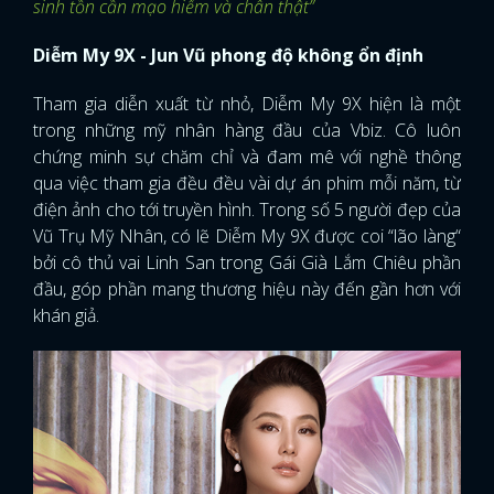
sinh tồn cần mạo hiểm và chân thật”
Diễm My 9X - Jun Vũ phong độ không ổn định
Tham gia diễn xuất từ nhỏ, Diễm My 9X hiện là một
trong những mỹ nhân hàng đầu của Vbiz. Cô luôn
chứng minh sự chăm chỉ và đam mê với nghề thông
qua việc tham gia đều đều vài dự án phim mỗi năm, từ
điện ảnh cho tới truyền hình. Trong số 5 người đẹp của
Vũ Trụ Mỹ Nhân, có lẽ Diễm My 9X được coi “lão làng“
bởi cô thủ vai Linh San trong Gái Già Lắm Chiêu phần
đầu, góp phần mang thương hiệu này đến gần hơn với
khán giả.