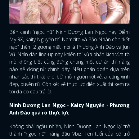
Bên cạnh “ngọc nữ” Ninh Dương Lan Ngọc hay Diễm
My 9X, Kaity Nguyễn thì Namcito và Bảo Nhân còn “kết
nạp” thêm 2 gương mặt mới là Phương Anh Đào và Jun
Vũ. Nhìn dàn line-up này khiến tôi vừa phấn kích vừa tò
mò không biết cùng đứng chung một dự án thì nàng
nào sẽ đóng nữ chính đây. Nếu phán đoán dựa trên
nhan sắc thì thật khó, bởi mỗi người một vẻ, ai cũng xinh
đẹp, quyến rũ. Còn xét về thực lực diễn xuất thì xem ra
tôi đã có câu trả lời.
Ninh Dương Lan Ngọc - Kaity Nguyễn - Phương
Anh Đào quá rõ thực lực
Không phải ngẫu nhiên, Ninh Dương Lan Ngọc lại trở
thành “ngọc nữ” hàng đầu Vbiz. Tên tuổi của cô trở