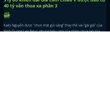
40 tỷ vẫn thua xa phần 3
Kaity Nguyễn được “chọn mặt gửi vàng” thay thế vai “gái già” của
Ninh Dương Lan Ngọc, nhưng hiệu ứng của phim chưa lan tỏa
mạnh bằng các phần trước.
Ninh Dương Lan Ngọc: Đang là "ngọc nữ"