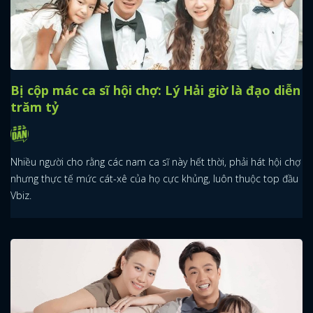
Bị cộp mác ca sĩ hội chợ: Lý Hải giờ là đạo diễn
trăm tỷ
Nhiều người cho rằng các nam ca sĩ này hết thời, phải hát hội chợ
nhưng thực tế mức cát-xê của họ cực khủng, luôn thuộc top đầu
Vbiz.