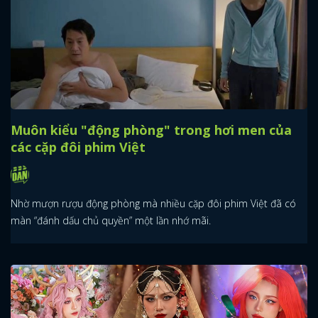
Muôn kiểu "động phòng" trong hơi men của
các cặp đôi phim Việt
Nhờ mượn rượu động phòng mà nhiều cặp đôi phim Việt đã có
màn “đánh dấu chủ quyền” một lần nhớ mãi.