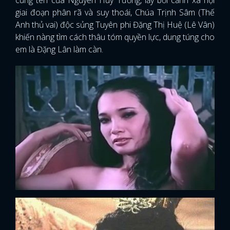
cùng tên của Nguyễn Huy Tưởng, lấy bối cảnh xã hội
giai đoạn phân rã và suy thoái, Chúa Trịnh Sâm (Thế
Anh thủ vai) độc sủng Tuyên phi Đặng Thị Huệ (Lê Vân)
khiến nàng tìm cách thâu tóm quyền lực, dung túng cho
em là Đặng Lân làm càn.