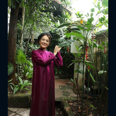
FACEBOOK
GOOGLE