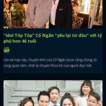
“Idol Tóp Tóp” Cổ Ngân "yêu lại từ đầu" với tỷ
phú hon 46 tuổi
Lần tái hợp này, chuyện tình của Cổ Ngân được công chúng vô
cùng quan tâm, nhất là chuyện thừa kế của người đẹp Việt.