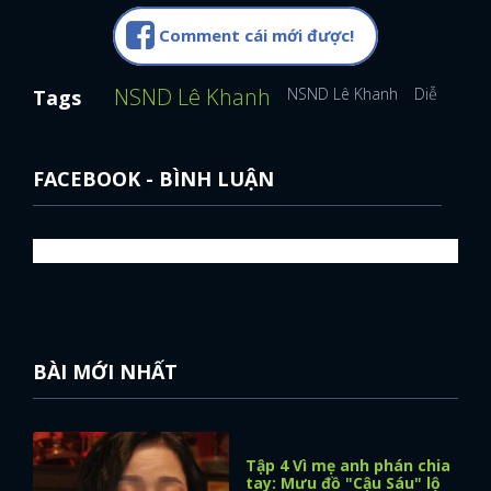
Comment cái mới được!
NSND Lê Khanh
NSND Lê Khanh
Diễn viên 
Tags
FACEBOOK - BÌNH LUẬN
BÀI MỚI NHẤT
Tập 4 Vì mẹ anh phán chia
tay: Mưu đồ "Cậu Sáu" lộ