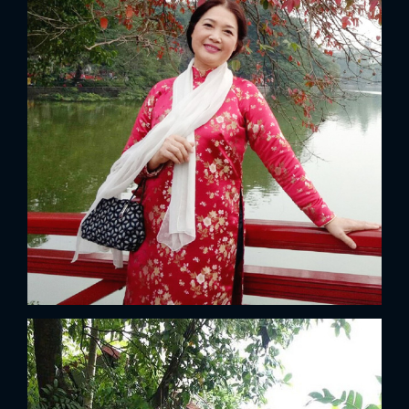
x
ĐĂNG NHẬP