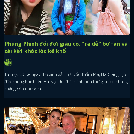
Phúng Phính đổi đời giàu có, "ra dẻ" bơ fan và
cái kết khóc lóc kể khổ
Từ một cô bé ngây thơ xinh xắn nơi Dốc Thẩm Mã, Hà Giang, giờ
đây Phúng Phính lên Hà Nội, đổi đời thành tiểu thư giàu có nhưng
chẳng còn như xưa.