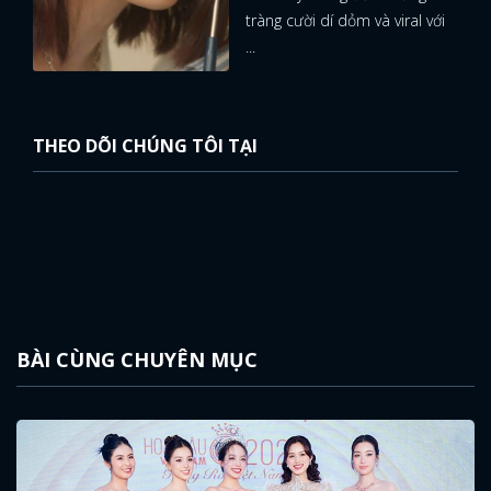
tràng cười dí dỏm và viral với
...
THEO DÕI CHÚNG TÔI TẠI
BÀI CÙNG CHUYÊN MỤC