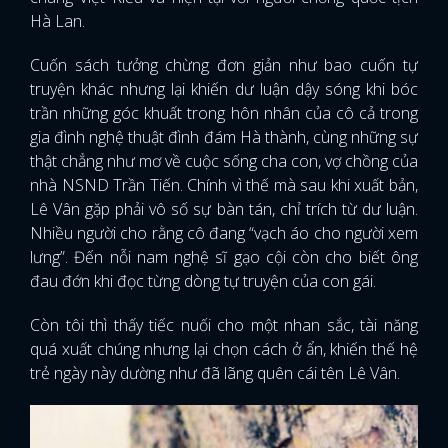
Hà Lan.
Cuốn sách tưởng chừng đơn giản như bao cuốn tự
truyện khác nhưng lại khiến dư luận dậy sóng khi bóc
trần những góc khuất trong hôn nhân của cô cả trong
gia đình nghệ thuật đình đám Hà thành, cùng những sự
thật chẳng như mơ về cuộc sống cha con, vợ chồng của
nhà NSND Trần Tiến. Chính vì thế mà sau khi xuất bản,
Lê Vân gặp phải vô số sự bàn tán, chỉ trích từ dư luận.
Nhiều người cho rằng cô đang “vạch áo cho người xem
lưng”. Đến nỗi nam nghệ sĩ gạo cội còn cho biết ông
đau đớn khi đọc từng dòng tự truyện của con gái.
Còn tôi thì thấy tiếc nuối cho một nhan sắc, tài năng
quá xuất chúng nhưng lại chọn cách ở ẩn, khiến thế hệ
trẻ ngày này dường như đã lãng quên cái tên Lê Vân.