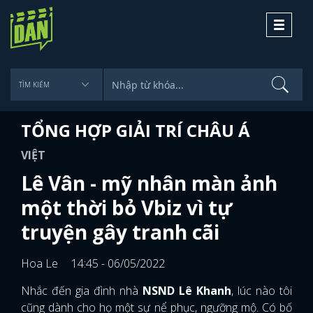
Toggle
navigati
TỔNG HỢP GIẢI TRÍ CHÂU Á
VIỆT
Lê Vân - mỹ nhân màn ảnh
một thời bỏ Vbiz vì tự
truyện gây tranh cãi
Hoa Le
14:45 - 06/05/2022
Nhắc đến gia đình nhà
NSND Lê Khanh
, lúc nào tôi
cũng dành cho họ một sự nể phục, ngưỡng mộ. Có bố