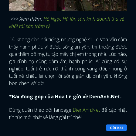
>>> Xem thêm:
Hồ Ngọc Hà lấn sân kinh doanh thu về
khối tài sản trăm tỷ
Dù không còn nổi tiếng, nhưng nghệ sĩ Lê Vân vẫn cảm
thấy hạnh phúc vì được sống an yên, thi thoảng được
qua thăm bố mẹ, tụ tập mấy chị em trong nhà. Lúc nào,
gia đình họ cũng đầm ấm, hạnh phúc. Ai cũng có sự
nghiệp, tuổi trẻ rực rỡ, thành công vang đội, nhưng ở
tuổi xế chiều lại chọn lối sống giản dị, bình yên, không
bon chen với đời.
*Bài đóng góp của Hoa Lê gửi về DienAnh.Net.
Đừng quên theo dõi fanpage
DienAnh.Net
để cập nhật
tin tức mới nhất về làng giải trí nhé!
Gửi bài