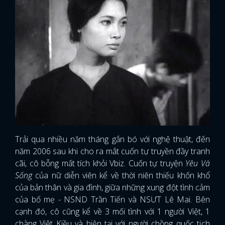
Trải qua nhiều năm tháng gắn bó với nghệ thuật, đến
năm 2006 sau khi cho ra mắt cuốn tự truyền đầy tranh
cãi, cô bỗng mất tích khỏi Vbiz. Cuốn tự truyện
Yêu Và
Sống
của nữ diễn viên kể về thời niên thiếu khốn khổ
của bản thân và gia đình, giữa những xung đột tình cảm
của bố mẹ - NSND Trần Tiến và NSƯT Lê Mai. Bên
cạnh đó, cô cũng kể về 3 mối tình với 1 người Việt, 1
chàng Việt Kiều và hiện tại với người chồng quốc tịch