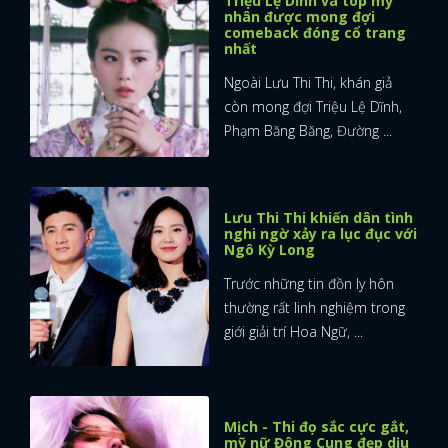
Triệu Lệ Dĩnh và top mỹ
nhân được mong đợi
comeback đóng cổ trang
nhất
Ngoài Lưu Thi Thi, khán giả
còn mong đợi Triệu Lệ Dĩnh,
Phạm Băng Băng, Đường ...
Lưu Thi Thi khiến dân tình
nghi ngờ xảy ra lục đục với
Ngô Kỳ Long
Trước những tin đồn ly hôn
thường rất linh nghiệm trong
giới giải trí Hoa Ngữ, ...
Mịch - Thi đọ sắc cực gắt,
mỹ nữ Đông Cung đẹp dịu