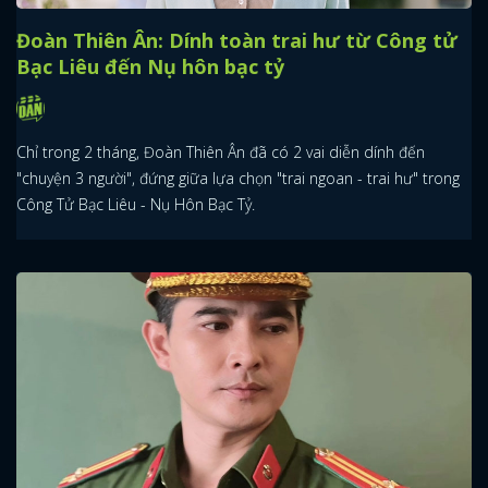
Đoàn Thiên Ân: Dính toàn trai hư từ Công tử
Bạc Liêu đến Nụ hôn bạc tỷ
Chỉ trong 2 tháng, Đoàn Thiên Ân đã có 2 vai diễn dính đến
"chuyện 3 người", đứng giữa lựa chọn "trai ngoan - trai hư" trong
Công Tử Bạc Liêu - Nụ Hôn Bạc Tỷ.