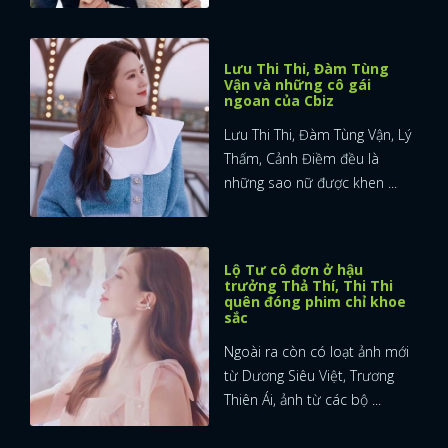
Lưu Thi Thi, Đàm Tùng
Vận và những cô gái
ngoan của Cbiz
Lưu Thi Thi, Đàm Tùng Vận, Lý
Thấm, Cảnh Điềm đều là
những sao nữ được khen ...
Lộ Tư cô đơn ở hậu
trưởng Thả Thí, Thi Thi
quên đóng phim chỉ khoe
sắc
Ngoài ra còn có loạt ảnh mới
từ Dương Siêu Việt, Trương
Thiên Ái, ảnh từ các bộ ...