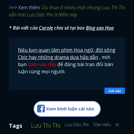
>>> Xem thêm:
Dù thua ở nhiều mặt nhưng Lưu Thi Thi
vẫn hơn Lưu Diệc Phi ở điểm này
* Bài viết của
Carole
chia sẻ tại box
Blog sao Hoa
Nếu bạn quan tâm phim Hoa ngữ, đời sống
Cbiz hay những drama dưa hấp dẫn
, mời
bạn
bấm vào đây
để đăng bài trao đổi bàn
luận cùng mọi người.
Gửi bài
Xem bình luận cái nào
Lưu Thi Thi
Lưu Diệc Phi
Trần Hiểu
AngelaBa
Tags