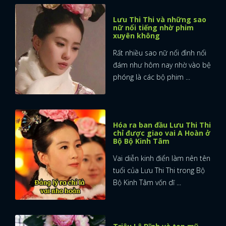
Lưu Thi Thi và những sao
nữ nổi tiếng nhờ phim
xuyên không
Rất nhiều sao nữ nổi đình nổi
đám như hôm nay nhờ vào bệ
phóng là các bộ phim ...
Hóa ra ban đầu Lưu Thi Thi
chỉ được giao vai A Hoàn ở
Bộ Bộ Kinh Tâm
Vai diễn kinh điển làm nên tên
tuổi của Lưu Thi Thi trong Bộ
Bộ Kinh Tâm vốn dĩ ...