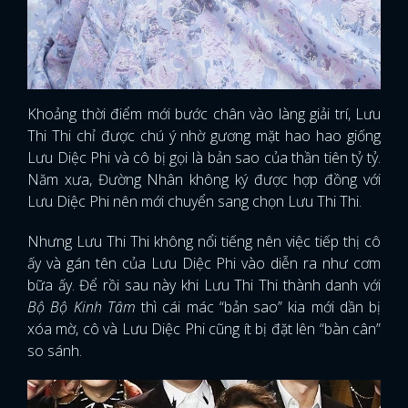
Khoảng thời điểm mới bước chân vào làng giải trí, Lưu
Thi Thi chỉ được chú ý nhờ gương mặt hao hao giống
Lưu Diệc Phi và cô bị gọi là bản sao của thần tiên tỷ tỷ.
Năm xưa, Đường Nhân không ký được hợp đồng với
Lưu Diệc Phi nên mới chuyển sang chọn Lưu Thi Thi.
Nhưng Lưu Thi Thi không nổi tiếng nên việc tiếp thị cô
ấy và gán tên của Lưu Diệc Phi vào diễn ra như cơm
bữa ấy. Để rồi sau này khi Lưu Thi Thi thành danh với
Bộ Bộ Kinh Tâm
thì cái mác “bản sao” kia mới dần bị
xóa mờ, cô và Lưu Diệc Phi cũng ít bị đặt lên “bàn cân”
so sánh.