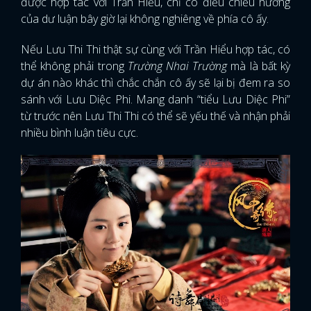
được hợp tác với Trần Hiểu, chỉ có điều chiều hướng
của dư luận bây giờ lại không nghiêng về phía cô ấy.
Nếu Lưu Thi Thi thật sự cùng với Trần Hiểu hợp tác, có
thể không phải trong
Trường Nhai Trường
mà là bất kỳ
dự án nào khác thì chắc chắn cô ấy sẽ lại bị đem ra so
sánh với Lưu Diệc Phi. Mang danh “tiểu Lưu Diệc Phi”
từ trước nên Lưu Thi Thi có thể sẽ yếu thế và nhận phải
nhiều bình luận tiêu cực.
x
ĐĂNG NHẬP