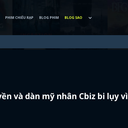
PHIM CHIẾU RẠP
BLOG PHIM
BLOG SAO
ền và dàn mỹ nhân Cbiz bi lụy vì