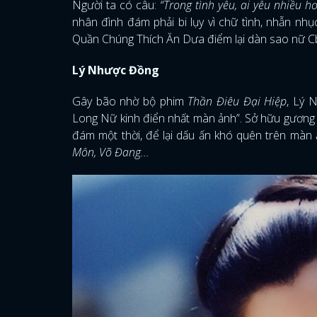
Người ta có câu:
“Trong tình yêu, ai yêu nhiều h
nhân đình đám phải bi lụy vì chữ tình, nhẫn nh
Quần Chúng Thích Ăn Dưa điểm lại dàn sao nữ Cb
Lý Nhược Đồng
Gây bão nhờ bộ phim
Thần Điêu Đại Hiệp
, Lý 
Long Nữ kinh điển nhất màn ảnh”. Sở hữu gương 
đám một thời, để lại dấu ấn khó quên trên mà
Môn, Võ Đang...