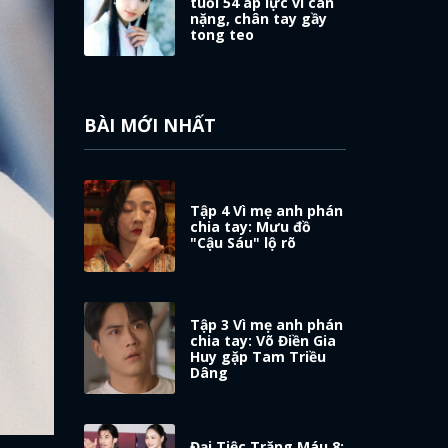
tuổi 54 áp lực vì cân
nặng, chân tay gầy
tong teo
BÀI MỚI NHẤT
Tập 4 Vì mẹ anh phán
chia tay: Mưu đồ
"Cậu Sáu" lộ rõ
Tập 3 Vì mẹ anh phán
chia tay: Võ Điền Gia
Huy gặp Tam Triều
Dâng
Đại Tiệc Trăng Máu 8: