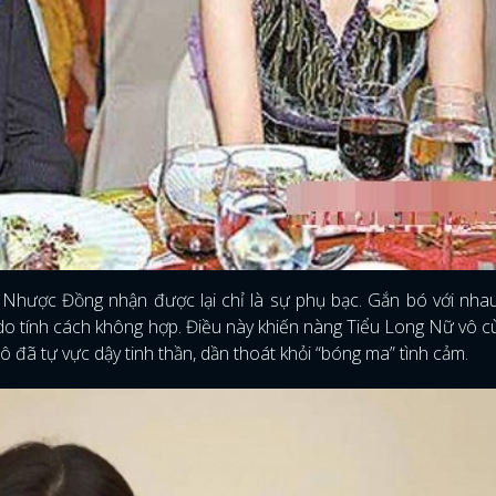
Lý Nhược Đồng nhận được lại chỉ là sự phụ bạc. Gắn bó với nha
ý do tính cách không hợp. Điều này khiến nàng Tiểu Long Nữ vô 
ô đã tự vực dậy tinh thần, dần thoát khỏi “bóng ma” tình cảm.