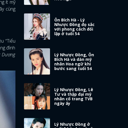
ng ít mỹ
Hãy cùng
Ôn Bích Hà - Lý
Nhược Đồng đọ sắc
với phong cách đối
lập ở tuổi 54
u “Tiểu
ang đình
g Dương
Lý Nhược Đồng, Ôn
Bích Hà và dàn mỹ
nhân Hoa ngữ khi
bước sang tuổi 54
Lý Nhược Đồng, Lê
Tư và thập đại mỹ
nhân cổ trang TVB
ngày ấy
Lý Nhược Đồng ở