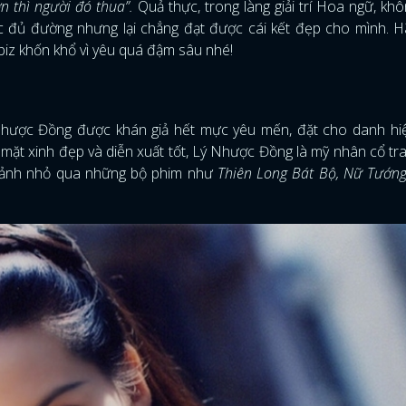
ơn thì người đó thua”.
Quả thực, trong làng giải trí Hoa ngữ, khô
ục đủ đường nhưng lại chẳng đạt được cái kết đẹp cho mình. 
iz khốn khổ vì yêu quá đậm sâu nhé!
Nhược Đồng được khán giả hết mực yêu mến, đặt cho danh hiệ
mặt xinh đẹp và diễn xuất tốt, Lý Nhược Đồng là mỹ nhân cổ tr
n ảnh nhỏ qua những bộ phim như
Thiên Long Bát Bộ, Nữ Tướn