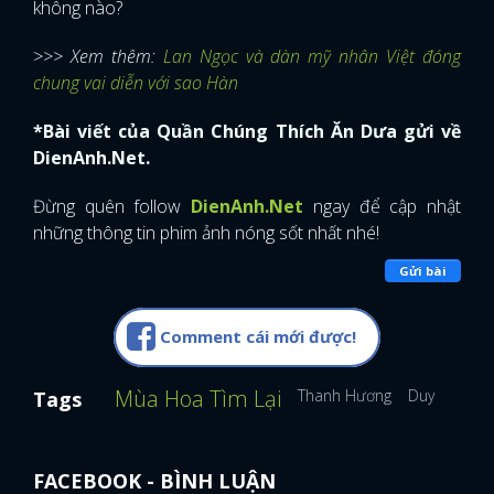
không nào?
>>> Xem thêm:
Lan Ngọc và dàn mỹ nhân Việt đóng
chung vai diễn với sao Hàn
*Bài viết của Quần Chúng Thích Ăn Dưa gửi về
DienAnh.Net.
Đừng quên follow
DienAnh.Net
ngay để cập nhật
những thông tin phim ảnh nóng sốt nhất nhé!
Gửi bài
Comment cái mới được!
Mùa Hoa Tìm Lại
Thanh Hương
Duy Hưng
Tags
FACEBOOK - BÌNH LUẬN