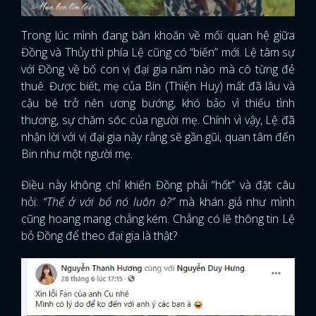
Trong lúc mình đang băn khoăn về mối quan hệ giữa
Đồng và Thủy thì phía Lệ cũng có “biến” mới. Lệ tâm sự
với Đồng về bố con vị đại gia năm nào mà cô từng đẻ
thuê. Được biết, mẹ của Bin (Thiện Huy) mất đã lâu và
cậu bé trở nên ương bướng, khó bảo vì thiếu tình
thương, sự chăm sóc của người mẹ. Chính vì vậy, Lệ đã
nhận lời với vị đại gia này rằng sẽ gần gũi, quan tâm đến
Bin như một người mẹ.
Điều này không chỉ khiến Đồng phải “hốt” và đặt câu
hỏi:
“Thế ở với bố nó luôn à?”
mà khán giả như mình
cũng hoang mang chẳng kém. Chẳng có lẽ thông tin Lệ
bỏ Đồng để theo đại gia là thật?