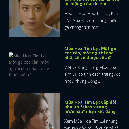
ác mộng của chị em
Hoàn - Mùa Hoa Tìm Lại, Khải
- Về Nhà Đi Con... cùng nhiều
gã chồng "đốn mạt" ...
Mùa Hoa Tìm Lại: Một gã
cọc cằn, một người nho
nhã, Lệ sẽ thuộc về ai?
Việt và Đồng trong Mùa Hoa
Tìm Lại có tính cách trái ngược
nhau nhưng Đồng ...
Mùa Hoa Tìm Lại: Cặp đôi
khó ưa "chạn vương -
lươn hậu" nhận kết đắng
Xem Mùa Hoa Tìm Lại những
tập gần đây, tôi vô cùng hả hê