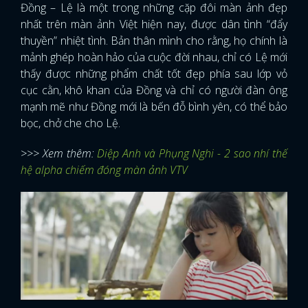
Đồng – Lệ là một trong những cặp đôi màn ảnh đẹp
nhất trên màn ảnh Việt hiện nay, được dân tình “đẩy
thuyền” nhiệt tình. Bản thân mình cho rằng, họ chính là
mảnh ghép hoàn hảo của cuộc đời nhau, chỉ có Lệ mới
thấy được những phẩm chất tốt đẹp phía sau lớp vỏ
cục cằn, khô khan của Đồng và chỉ có người đàn ông
mạnh mẽ như Đồng mới là bến đỗ bình yên, có thể bảo
bọc, chở che cho Lệ.
>>> Xem thêm:
Diệp Anh và Phụng Nghi - 2 sao nhí thế
hệ alpha chiếm đóng màn ảnh VTV