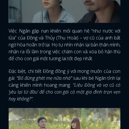
Việc Ngân gặp nạn khiến mối quan hệ “như nước với
lửa” của Đồng và Thủy (Thu Hoài) – vợ cũ của anh bất
ngờ hòa hoãn trở lại. Họ tự nhìn nhận lại bản thân mình,
nhận ra lỗi lầm trong việc chăm con và xóa bỏ hận thù
để cho con gái một tương lai tốt đẹp nhất.
Đặc biệt, chi tiết Đồng đồng ý với mong muốn của con
gái:
“Bố đừng ghét mẹ nữa nhá”
sau khi bé Ngân tỉnh lại
càng khiến mình hoang mang:
“Liệu Đồng và vợ cũ có
‘yêu lại từ đầu’ để cho con gái có một gia đình trọn vẹn
hay không?”.