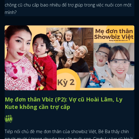
chồng cũ chu cấp bao nhiêu để trợ giúp trong việc nuôi con một
mình?
x
ĐĂNG NHẬP
FACEBOOK
GOOGLE
Mẹ đơn thân Vbiz (P2): Vợ cũ Hoài Lâm, Ly
Kute không cần trợ cấp
Tiếp nối chủ đề mẹ đơn thân của showbiz Việt, Bé Ba thấy chín
người mười ý trong chuyện trợ cấp nuôi con, Cindy Lư (vợ cũ Hoài