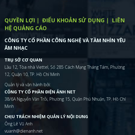
QUYỀN LỢI
ĐIỂU KHOẢN SỬ DỤNG
LIÊN
HỆ QUẢNG CÁO
CÔNG TY CỔ PHẦN CÔNG NGHỆ VÀ TẦM NHÌN YÊU
ÂM NHẠC
TRỤ SỞ CƠ QUAN
Lầu 12, Tòa nhà Viettel, Số 285 Cách Mạng Tháng Tám, Phường
12, Quận 10, TP. Hồ Chí Minh
Quản lý và vận hành bởi:
CÔNG TY CỔ PHẦN ĐIỆN ẢNH NET
38/6A Nguyễn Văn Trỗi, Phường 15, Quận Phú Nhuận, TP. Hồ Chí
Minh
CHỊU TRÁCH NHIỆM QUẢN LÝ NỘI DUNG
Ông Lê Vũ Anh
vuanh@dienanh.net