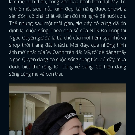
làm mẹ đơn thân, công việc bấp bênh trên đất Mỹ. Từ
vị thế một siêu mẫu xinh đẹp, tài năng được showbiz
săn đón, cô phải chật vật làm đủ thứ nghề để nuôi con.
Thế nhưng sau một thời gian, giờ đây cô cũng đã ổn
định lại cuộc sống. Theo chia sẻ của NTK Đỗ Long thì
Ngọc Quyên giờ đã là bà chủ của một tiệm spa nhỏ và
shop thời trang đắt khách. Mới đây, qua những hình
ảnh mới nhất của Vy Oanh trên đất Mỹ, tôi dễ dàng thấy
Ngọc Quyên đang có cuộc sống sung túc, đủ đầy, mua
được biệt thự rộng lớn cùng xế sang. Cô hiện đang
sống cùng mẹ và con trai.