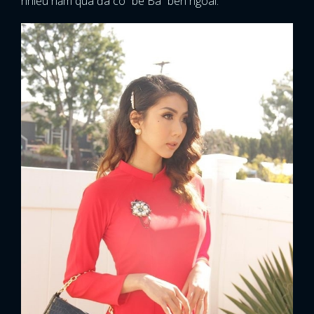
nhiều năm qua đã có “bé Ba” bên ngoài.
x
ĐĂNG NHẬP