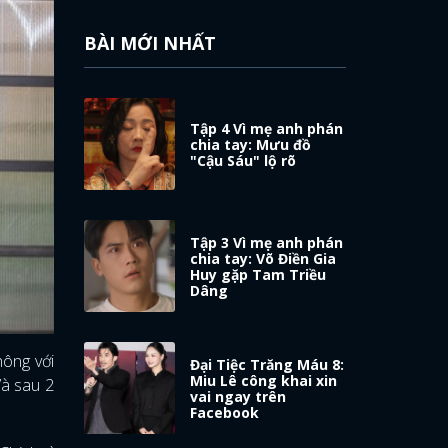
BÀI MỚI NHẤT
Tập 4 Vì mẹ anh phán
chia tay: Mưu đồ
"Cậu Sáu" lộ rõ
Tập 3 Vì mẹ anh phán
chia tay: Võ Điền Gia
Huy gặp Tam Triều
Dâng
hông với
Đại Tiệc Trăng Máu 8:
Miu Lê công khai xin
Và sau 2
vai ngay trên
Facebook