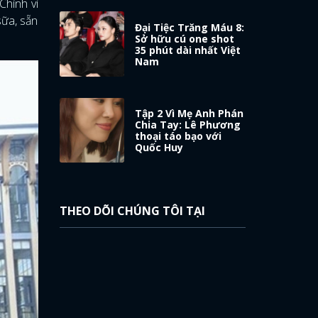
Chính vì
sữa, sẵn
Đại Tiệc Trăng Máu 8:
Sở hữu cú one shot
35 phút dài nhất Việt
Nam
Tập 2 Vì Mẹ Anh Phán
Chia Tay: Lê Phương
thoại táo bạo với
Quốc Huy
THEO DÕI CHÚNG TÔI TẠI