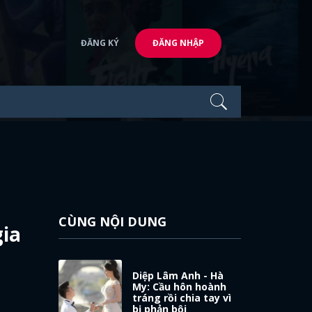
ĐĂNG KÝ
ĐĂNG NHẬP
CÙNG NỘI DUNG
gia
Diệp Lâm Anh - Hà
My: Cầu hôn hoành
tráng rồi chia tay vì
bị phản bội