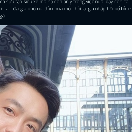
h sưu tập siêu xe mà họ còn ăn ý trong việc nuôi dạy con cái. 
 La - đại gia phố núi đào hoa một thời lại gia nhập hội bố bỉm 
gái.
ĐĂNG NHẬP