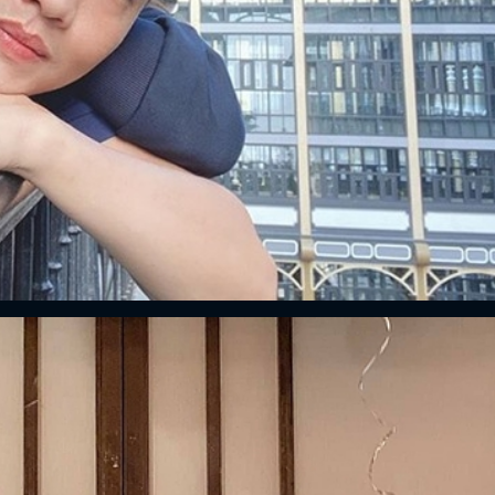
FACEBOOK
GOOGLE