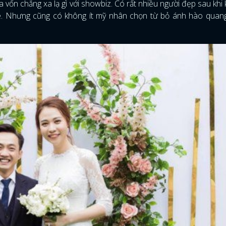
 vốn chẳng xa lạ gì với showbiz. Có rất nhiều người đẹp sau khi 
. Nhưng cũng có không ít mỹ nhân chọn từ bỏ ánh hào quang